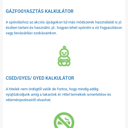
GÁZFOGYASZTÁS KALKULÁTOR
A spóroláshoz az akciós újságokon túl más módszerek használatát is jó
észben tartani és használni. pl.: hogyan lehet spórolni a víz fogyasztáson
vagy bevásárlási szokásainkon.
CSED/GYES/ GYED KALKULÁTOR
A hitelek nem ördögtől valók de fontos, hogy mindig addig
nyújtózkodjunk amíg a takarónk ér. Hitel termékek ismertetése és
véleményezéseiről olvashat.