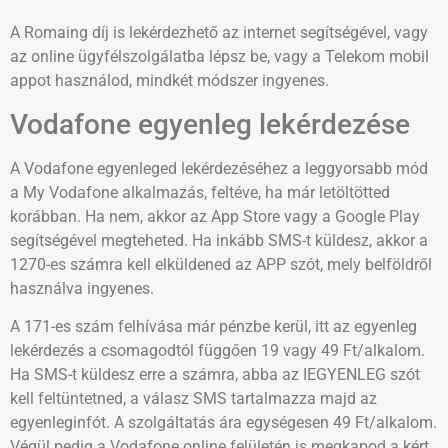
A Romaing díj is lekérdezhető az internet segítségével, vagy
az online ügyfélszolgálatba lépsz be, vagy a Telekom mobil
appot használod, mindkét módszer ingyenes.
Vodafone egyenleg lekérdezése
A Vodafone egyenleged lekérdezéséhez a leggyorsabb mód
a My Vodafone alkalmazás, feltéve, ha már letöltötted
korábban. Ha nem, akkor az App Store vagy a Google Play
segítségével megteheted. Ha inkább SMS-t küldesz, akkor a
1270-es számra kell elküldened az APP szót, mely belföldről
használva ingyenes.
A 171-es szám felhívása már pénzbe kerül, itt az egyenleg
lekérdezés a csomagodtól függően 19 vagy 49 Ft/alkalom.
Ha SMS-t küldesz erre a számra, abba az IEGYENLEG szót
kell feltüntetned, a válasz SMS tartalmazza majd az
egyenleginfót. A szolgáltatás ára egységesen 49 Ft/alkalom.
Végül pedig a Vodafone online felületén is megkapod a kért