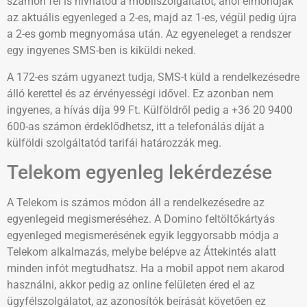
számon fel is hívhatod a mobilszolgáltatót, ahol elmondják
az aktuális egyenleged a 2-es, majd az 1-es, végül pedig újra
a 2-es gomb megnyomása után. Az egyeneleget a rendszer
egy ingyenes SMS-ben is kiküldi neked.
A 172-es szám ugyanezt tudja, SMS-t küld a rendelkezésedre
álló kerettel és az érvényességi idővel. Ez azonban nem
ingyenes, a hívás díja 99 Ft. Külföldről pedig a +36 20 9400
600-as számon érdeklődhetsz, itt a telefonálás díját a
külföldi szolgáltatód tarifái határozzák meg.
Telekom egyenleg lekérdezése
A Telekom is számos módon áll a rendelkezésedre az
egyenlegeid megismeréséhez. A Domino feltöltőkártyás
egyenleged megismerésének egyik leggyorsabb módja a
Telekom alkalmazás, melybe belépve az Áttekintés alatt
minden infót megtudhatsz. Ha a mobil appot nem akarod
használni, akkor pedig az online felületen éred el az
ügyfélszolgálatot, az azonosítók beírását követően ez