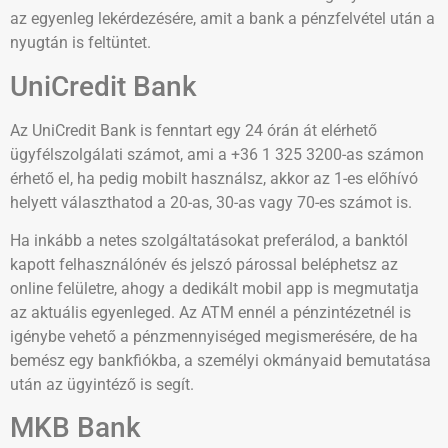
az egyenleg lekérdezésére, amit a bank a pénzfelvétel után a
nyugtán is feltüntet.
UniCredit Bank
Az UniCredit Bank is fenntart egy 24 órán át elérhető
ügyfélszolgálati számot, ami a +36 1 325 3200-as számon
érhető el, ha pedig mobilt használsz, akkor az 1-es előhívó
helyett választhatod a 20-as, 30-as vagy 70-es számot is.
Ha inkább a netes szolgáltatásokat preferálod, a banktól
kapott felhasználónév és jelszó párossal beléphetsz az
online felületre, ahogy a dedikált mobil app is megmutatja
az aktuális egyenleged. Az ATM ennél a pénzintézetnél is
igénybe vehető a pénzmennyiséged megismerésére, de ha
bemész egy bankfiókba, a személyi okmányaid bemutatása
után az ügyintéző is segít.
MKB Bank