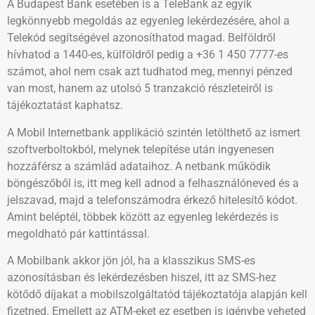
A Budapest Bank esetében is a TeleBank az egyik
legkönnyebb megoldás az egyenleg lekérdezésére, ahol a
Telekód segítségével azonosíthatod magad. Belföldről
hívhatod a 1440-es, külföldről pedig a +36 1 450 7777-es
számot, ahol nem csak azt tudhatod meg, mennyi pénzed
van most, hanem az utolsó 5 tranzakció részleteiről is
tájékoztatást kaphatsz.
A Mobil Internetbank applikáció szintén letölthető az ismert
szoftverboltokból, melynek telepítése után ingyenesen
hozzáférsz a számlád adataihoz. A netbank működik
böngészőből is, itt meg kell adnod a felhasználóneved és a
jelszavad, majd a telefonszámodra érkező hitelesítő kódot.
Amint beléptél, többek között az egyenleg lekérdezés is
megoldható pár kattintással.
A Mobilbank akkor jön jól, ha a klasszikus SMS-es
azonosításban és lekérdezésben hiszel, itt az SMS-hez
kötődő díjakat a mobilszolgáltatód tájékoztatója alapján kell
fizetned. Emellett az ATM-eket ez esetben is igénybe veheted