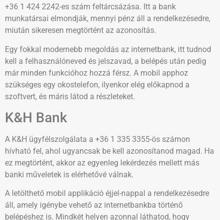
+36 1 424 2242-es szám feltárcsázása. Itt a bank
munkatársai elmondják, mennyi pénz áll a rendelkezésedre,
miután sikeresen megtörtént az azonosítás.
Egy fokkal modernebb megoldás az internetbank, itt tudnod
kell a felhasználóneved és jelszavad, a belépés után pedig
már minden funkcióhoz hozzá férsz. A mobil apphoz
szükséges egy okostelefon, ilyenkor elég előkapnod a
szoftvert, és máris látod a részleteket.
K&H Bank
A K&H ügyfélszolgálata a +36 1 335 3355-ös számon
hívható fel, ahol ugyancsak be kell azonosítanod magad. Ha
ez megtörtént, akkor az egyenleg lekérdezés mellett más
banki műveletek is elérhetővé válnak.
A letölthető mobil applikáció éjjel-nappal a rendelkezésedre
áll, amely igénybe vehető az internetbankba történő
belépéshez is. Mindkét helyen azonnal láthatod, hogy