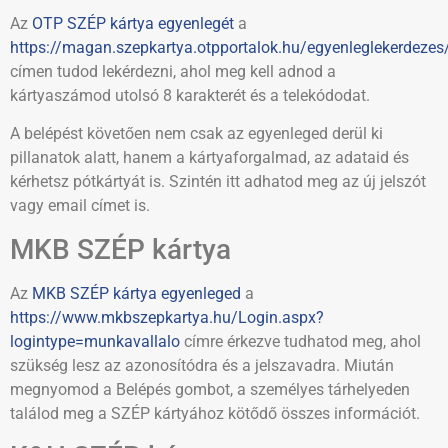
Az
OTP SZÉP kártya egyenlegét
a
https://magan.szepkartya.otpportalok.hu/egyenleglekerdezes
címen tudod lekérdezni, ahol meg kell adnod a
kártyaszámod utolsó 8 karakterét és a telekódodat.
A belépést követően nem csak az egyenleged derül ki
pillanatok alatt, hanem a kártyaforgalmad, az adataid és
kérhetsz pótkártyát is. Szintén itt adhatod meg az új jelszót
vagy email címet is.
MKB SZÉP kártya
Az
MKB SZÉP kártya egyenleged
a
https://www.mkbszepkartya.hu/Login.aspx?
logintype=munkavallalo
címre érkezve tudhatod meg, ahol
szükség lesz az azonosítódra és a jelszavadra. Miután
megnyomod a Belépés gombot, a személyes tárhelyeden
találod meg a SZÉP kártyához kötődő összes információt.