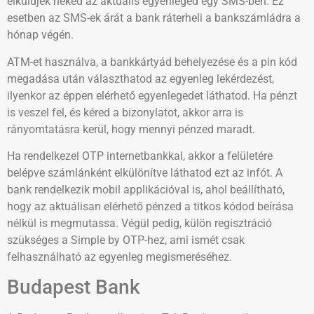
elküldjék neked az aktuális egyenleged egy SMS-ben. Ez
esetben az SMS-ek árát a bank ráterheli a bankszámládra a
hónap végén.
ATM-et használva, a bankkártyád behelyezése és a pin kód
megadása után választhatod az egyenleg lekérdezést,
ilyenkor az éppen elérhető egyenlegedet láthatod. Ha pénzt
is veszel fel, és kéred a bizonylatot, akkor arra is
rányomtatásra kerül, hogy mennyi pénzed maradt.
Ha rendelkezel OTP internetbankkal, akkor a felületére
belépve számlánként elkülönítve láthatod ezt az infót. A
bank rendelkezik mobil applikációval is, ahol beállítható,
hogy az aktuálisan elérhető pénzed a titkos kódod beírása
nélkül is megmutassa. Végül pedig, külön regisztráció
szükséges a Simple by OTP-hez, ami ismét csak
felhasználható az egyenleg megismeréséhez.
Budapest Bank