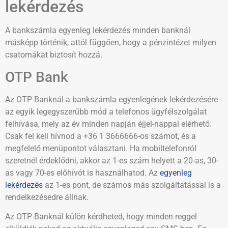
lekérdezés
A bankszámla egyenleg lekérdezés minden banknál
másképp történik, attól függően, hogy a pénzintézet milyen
csatornákat biztosít hozzá.
OTP Bank
Az OTP Banknál a bankszámla egyenlegének lekérdezésére
az egyik legegyszerűbb mód a telefonos ügyfélszolgálat
felhívása, mely az év minden napján éjjel-nappal elérhető.
Csak fel kell hívnod a +36 1 3666666-os számot, és a
megfelelő menüpontot választani. Ha mobiltelefonról
szeretnél érdeklődni, akkor az 1-es szám helyett a 20-as, 30-
as vagy 70-es előhívót is használhatod. Az
egyenleg
lekérdezés
az 1-es pont, de számos más szolgáltatással is a
rendelkezésedre állnak.
Az OTP Banknál külön kérdheted, hogy minden reggel