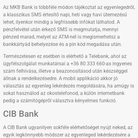
Az MKB Bank is többféle módon tájékoztat az egyenlegedről,
a klasszikus SMS értesítő napi, heti vagy havi ütemezésű
lehet, ilyenkor mindig a legfrissebb infókat láthatod. A
pénzfelvétel után érkező SMS is megmutatja, mennyi
pénzed marad, melyet az ATM-nél is megismerhetsz a
bankkártyád behelyezése és a pin kód megadása után.
Természetesen ez esetben is elérhető a Telebank, ahol az
ügyfélszolgálat munkatársai a +36 80 333 660-as ingyenes
szám felhívása, illetve a beazonosításod után készséggel
állnak a rendelkezésedre. A mobil applikáció akkor jó
választás az egyenleg lekérdezés megoldására, ha amúgy is
sokat használod az okostelefonod, a külön internetbank
pedig a számítógépről választva kényelmes funkció.
CIB Bank
A CIB Bank ugyanilyen sokféle elérhetőséget nyújt neked, az
egyik legkönnyebb módszer az egyenleged lekérdezésére a