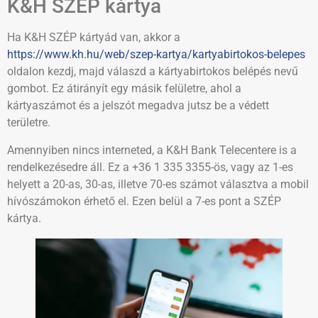
K&H SZÉP kártya
Ha K&H SZÉP kártyád van, akkor a
https://www.kh.hu/web/szep-kartya/kartyabirtokos-belepes
oldalon kezdj, majd válaszd a kártyabirtokos belépés nevű
gombot. Ez átirányít egy másik felületre, ahol a
kártyaszámot és a jelszót megadva jutsz be a védett
területre.
Amennyiben nincs interneted, a K&H Bank Telecentere is a
rendelkezésedre áll. Ez a +36 1 335 3355-ös, vagy az 1-es
helyett a 20-as, 30-as, illetve 70-es számot választva a mobil
hívószámokon érhető el. Ezen belül a 7-es pont a SZÉP
kártya.