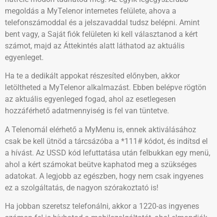
megoldás a MyTelenor internetes felülete, ahova a
telefonszámoddal és a jelszavaddal tudsz belépni. Amint
bent vagy, a Saját fiók felületen ki kell választanod a kért
számot, majd az Áttekintés alatt láthatod az aktuális
egyenleget.
Ha te a dedikált appokat részesíted előnyben, akkor
letöltheted a MyTelenor alkalmazást. Ebben belépve rögtön
az aktuális egyenleged fogad, ahol az esetlegesen
hozzáférhető adatmennyiség is fel van tüntetve.
A Telenornál elérhető a MyMenu is, ennek aktiválásához
csak be kell ütnöd a tárcsázóba a *111# kódot, és indítsd el
a hívást. Az USSD kód lefuttatása után felbukkan egy menü,
ahol a kért számokat beütve kaphatod meg a szükséges
adatokat. A legjobb az egészben, hogy nem csak ingyenes
ez a szolgáltatás, de nagyon szórakoztató is!
Ha jobban szeretsz telefonálni, akkor a 1220-as ingyenes