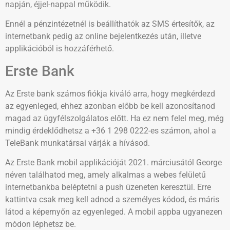
napján, éjjel-nappal működik.
Ennél a pénzintézetnél is beállíthatók az SMS értesítők, az
internetbank pedig az online bejelentkezés után, illetve
applikációból is hozzáférhető.
Erste Bank
Az Erste bank számos fiókja kiváló arra, hogy megkérdezd
az egyenleged, ehhez azonban előbb be kell azonosítanod
magad az ügyfélszolgálatos előtt. Ha ez nem felel meg, még
mindig érdeklődhetsz a +36 1 298 0222-es számon, ahol a
TeleBank munkatársai várják a hívásod.
Az Erste Bank mobil applikációját 2021. márciusától George
néven találhatod meg, amely alkalmas a webes felületű
internetbankba beléptetni a push üzeneten keresztül. Erre
kattintva csak meg kell adnod a személyes kódod, és máris
látod a képernyőn az egyenleged. A mobil appba ugyanezen
módon léphetsz be.