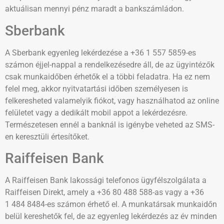
aktuálisan mennyi pénz maradt a bankszámládon.
Sberbank
A Sberbank egyenleg lekérdezése a +36 1 557 5859-es
számon éjjel-nappal a rendelkezésedre áll, de az ügyintézők
csak munkaidőben érhetők el a többi feladatra. Ha ez nem
felel meg, akkor nyitvatartási időben személyesen is
felkeresheted valamelyik fiókot, vagy használhatod az online
felületet vagy a dedikált mobil appot a lekérdezésre.
Természetesen ennél a banknál is igénybe veheted az SMS-
en keresztüli értesítőket.
Raiffeisen Bank
A Raiffeisen Bank lakossági telefonos ügyfélszolgálata a
Raiffeisen Direkt, amely a +36 80 488 588-as vagy a +36
1 484 8484-es számon érhető el. A munkatársak munkaidőn
belül kereshetők fel, de az egyenleg lekérdezés az év minden