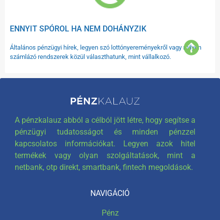
ENNYIT SPÓROL HA NEM DOHÁNYZIK
Általános pénzügyi hírek, legyen szó lottónyereményekről vagy milyen
számlázó rendszerek közül választhatunk, mint vállalkozó.
A pénzkalauz abból a célból jött létre, hogy segítse a
pénzügyi tudatosságot és minden pénzzel
kapcsolatos információkat. Legyen azok hitel
termékek vagy olyan szolgáltatások, mint a
netbank, otp direkt, smartbank, fintech megoldások.
NAVIGÁCIÓ
Pénz