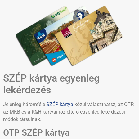
SZÉP kártya egyenleg
lekérdezés
Jelenleg háromféle
SZÉP kártya
közül választhatsz, az OTP,
az MKB és a K&H kártyáihoz eltérő egyenleg lekérdezési
módok társulnak.
OTP SZÉP kártya