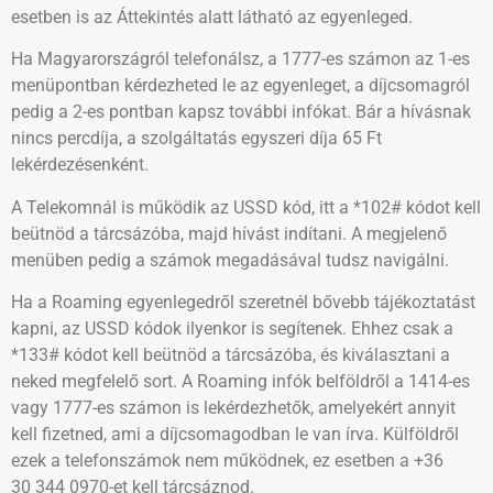
esetben is az Áttekintés alatt látható az egyenleged.
Ha Magyarországról telefonálsz, a 1777-es számon az 1-es
menüpontban kérdezheted le az egyenleget, a díjcsomagról
pedig a 2-es pontban kapsz további infókat. Bár a hívásnak
nincs percdíja, a szolgáltatás egyszeri díja 65 Ft
lekérdezésenként.
A Telekomnál is működik az USSD kód, itt a *102# kódot kell
beütnöd a tárcsázóba, majd hívást indítani. A megjelenő
menüben pedig a számok megadásával tudsz navigálni.
Ha a Roaming egyenlegedről szeretnél bővebb tájékoztatást
kapni, az USSD kódok ilyenkor is segítenek. Ehhez csak a
*133# kódot kell beütnöd a tárcsázóba, és kiválasztani a
neked megfelelő sort. A Roaming infók belföldről a 1414-es
vagy 1777-es számon is lekérdezhetők, amelyekért annyit
kell fizetned, ami a díjcsomagodban le van írva. Külföldről
ezek a telefonszámok nem működnek, ez esetben a +36
30 344 0970-et kell tárcsáznod.