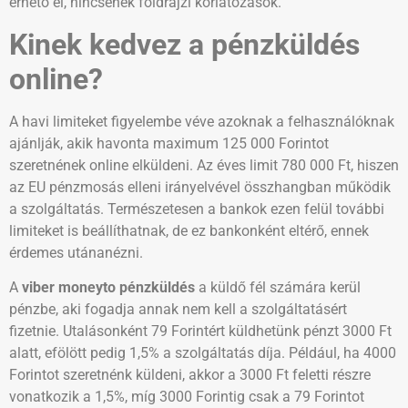
érhető el, nincsenek földrajzi korlátozások.
Kinek kedvez a pénzküldés
online?
A havi limiteket figyelembe véve azoknak a felhasználóknak
ajánlják, akik havonta maximum 125 000 Forintot
szeretnének online elküldeni. Az éves limit 780 000 Ft, hiszen
az EU pénzmosás elleni irányelvével összhangban működik
a szolgáltatás. Természetesen a bankok ezen felül további
limiteket is beállíthatnak, de ez bankonként eltérő, ennek
érdemes utánanézni.
A
viber moneyto pénzküldés
a küldő fél számára kerül
pénzbe, aki fogadja annak nem kell a szolgáltatásért
fizetnie. Utalásonként 79 Forintért küldhetünk pénzt 3000 Ft
alatt, efölött pedig 1,5% a szolgáltatás díja. Például, ha 4000
Forintot szeretnénk küldeni, akkor a 3000 Ft feletti részre
vonatkozik a 1,5%, míg 3000 Forintig csak a 79 Forintot