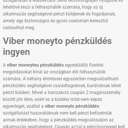
szolgáltatás a Mastercard Send technológiáján nyugszik és
lehetővé teszi a felhasználók számára, hogy az új
alkalmazás segítségével pénzt küldjenek és fogadjanak,
amely egy biztonságos és gyors csatornán keresztül
valósulhat meg.
Viber moneyto pénzküldés
ingyen
A
viber moneytou pénzküldés
egyedülálló fizetési
megoldásokat kínál az országban élő felhasználók
számára. A néhány érintéssel egyszerűen megvalósítható
pénzküldés segítségével családtagoknak, barátoknak lehet
pénzt küldeni. Mivel a tranzakció csupán 2 magánszemély
között jön létre, ezért ez a küldési mód nem képez
egyenleget, ezáltal a
viber moneyto pénzküldés
szolgáltatást használóknak nem kell pénzt befizetniük
annak érdekében, hogy a pénzküldés megvalósuljon az
alkalmazás segítségével. Csupán azzal a pénzösszeggel kell