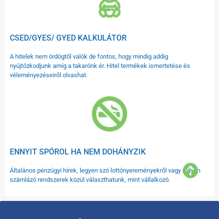
CSED/GYES/ GYED KALKULÁTOR
A hitelek nem ördögtől valók de fontos, hogy mindig addig
nyújtózkodjunk amíg a takarónk ér. Hitel termékek ismertetése és
véleményezéseiről olvashat.
ENNYIT SPÓROL HA NEM DOHÁNYZIK
Általános pénzügyi hírek, legyen szó lottónyereményekről vagy milyen
számlázó rendszerek közül választhatunk, mint vállalkozó.