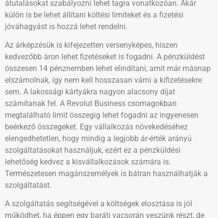
átutalásokat szabályozni lehet tagra vonatkozóan. Akár
külön is be lehet állítani költési limiteket és a fizetési
jóváhagyást is hozzá lehet rendelni.
Az árképzésük is kifejezetten versenyképes, hiszen
kedvezőbb áron lehet fizetéseket is fogadni. A pénzküldést
összesen 14 pénznemben lehet elindítani, amit már másnap
elszámolnak, így nem kell hosszasan várni a kifizetésekre
sem. A lakossági kártyákra nagyon alacsony díjat
számítanak fel. A Revolut Business csomagokban
megtalálható limit összegig lehet fogadni az ingyenesen
beérkező összegeket. Egy vállalkozás növekedéséhez
elengedhetetlen, hogy mindig a legjobb ár-érték arányú
szolgáltatásokat használjuk, ezért ez a pénzküldési
lehetőség kedvez a kisvállalkozások számára is.
Természetesen magánszemélyek is bátran használhatják a
szolgáltatást.
A szolgáltatás segítségével a költségek elosztása is jól
működhet, ha éppen egy baráti vacsorán veszünk részt, de