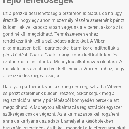
Ez a pénzküldési lehetőség a bizalmon is alapul, de ha úgy
érezzük, hogy egy anonim személy részére szeretnénk pénzt
küldeni, akivel kapcsolatban vagyunk a Viberen, akkor az is
gond nélkül megoldható. Természetesen ehhez
rendelkeznünk kell a szükséges adatokkal. A Viber
alkalmazáson belüli partnerekkel bármikor elindíthatjuk a
pénzküldést. Csak a Csatolmány ikonra kell kattintani és
ezután már el is jutunk a Moneytou alkalmazás oldalára. A
másik félnek azonban fent kell lennie a Viberen ahhoz, hogy
a pénzküldés megvalósuljon.
Ha olyan partnerünk van, aki még nem regisztrált a Viberen
és pénzt szeretnénk küldeni részére, akkor kérjük meg a
regisztrációra, amely pár lépésből könnyedén percek alatt
megoldható. A Moneytou alkalmazás regisztrációt egyszer
szükséges csak elvégezni. Az alkalmazásba kell rögzíteni
annak a kártyának az adatait, amelyet a későbbiekben
használni szeretnénk és itt kell megadni a telefonszámunkat