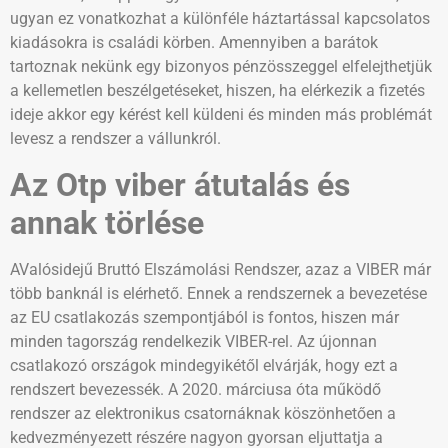
ugyan ez vonatkozhat a különféle háztartással kapcsolatos
kiadásokra is családi körben. Amennyiben a barátok
tartoznak nekünk egy bizonyos pénzösszeggel elfelejthetjük
a kellemetlen beszélgetéseket, hiszen, ha elérkezik a fizetés
ideje akkor egy kérést kell küldeni és minden más problémát
levesz a rendszer a vállunkról.
Az Otp viber átutalás és
annak törlése
AValósidejű Bruttó Elszámolási Rendszer, azaz a VIBER már
több banknál is elérhető. Ennek a rendszernek a bevezetése
az EU csatlakozás szempontjából is fontos, hiszen már
minden tagország rendelkezik VIBER-rel. Az újonnan
csatlakozó országok mindegyikétől elvárják, hogy ezt a
rendszert bevezessék. A 2020. márciusa óta működő
rendszer az elektronikus csatornáknak köszönhetően a
kedvezményezett részére nagyon gyorsan eljuttatja a