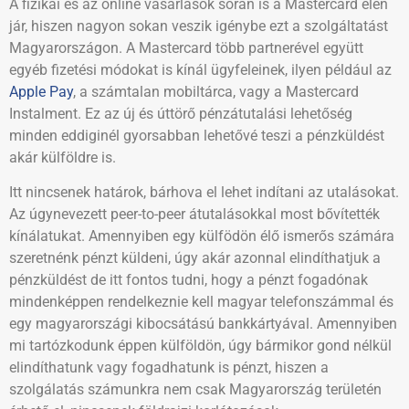
A fizikai és az online vásárlások során is a Mastercard élen
jár, hiszen nagyon sokan veszik igénybe ezt a szolgáltatást
Magyarországon. A Mastercard több partnerével együtt
egyéb fizetési módokat is kínál ügyfeleinek, ilyen például az
Apple Pay
, a számtalan mobiltárca, vagy a Mastercard
Instalment. Ez az új és úttörő pénzátutalási lehetőség
minden eddiginél gyorsabban lehetővé teszi a pénzküldést
akár külföldre is.
Itt nincsenek határok, bárhova el lehet indítani az utalásokat.
Az úgynevezett peer-to-peer átutalásokkal most bővítették
kínálatukat. Amennyiben egy külfödön élő ismerős számára
szeretnénk pénzt küldeni, úgy akár azonnal elindíthatjuk a
pénzküldést de itt fontos tudni, hogy a pénzt fogadónak
mindenképpen rendelkeznie kell magyar telefonszámmal és
egy magyarországi kibocsátású bankkártyával. Amennyiben
mi tartózkodunk éppen külföldön, úgy bármikor gond nélkül
elindíthatunk vagy fogadhatunk is pénzt, hiszen a
szolgálatás számunkra nem csak Magyarország területén