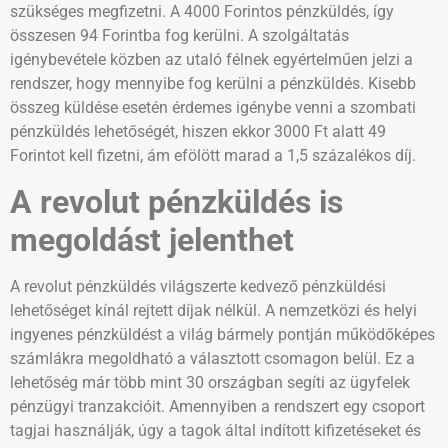
szükséges megfizetni. A 4000 Forintos pénzküldés, így
összesen 94 Forintba fog kerülni. A szolgáltatás
igénybevétele közben az utaló félnek egyértelműen jelzi a
rendszer, hogy mennyibe fog kerülni a pénzküldés. Kisebb
összeg küldése esetén érdemes igénybe venni a szombati
pénzküldés lehetőségét, hiszen ekkor 3000 Ft alatt 49
Forintot kell fizetni, ám efölött marad a 1,5 százalékos díj.
A revolut pénzküldés is
megoldást jelenthet
A revolut pénzküldés világszerte kedvező pénzküldési
lehetőséget kínál rejtett díjak nélkül. A nemzetközi és helyi
ingyenes pénzküldést a világ bármely pontján működőképes
számlákra megoldható a választott csomagon belül. Ez a
lehetőség már több mint 30 országban segíti az ügyfelek
pénzügyi tranzakcióit. Amennyiben a rendszert egy csoport
tagjai használják, úgy a tagok által indított kifizetéseket és