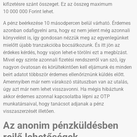
kifizetésre szánt összeget. Ez az összeg maximum
10 000 000 Forint lehet.
A pénz beérkezése 10 másodpercen belül várható. Érdemes
azonban odafigyelni arra, hogy ez nem jelent még azonnali
könyvelést is, így gondosan nézzük meg az egyenlegünket
mielőtt újabb tranzakcióba bocsátkozunk. És itt jön az
érdekes kérdés, hogy vajon lehet-e törölni ezt a megbízást.
Mivel egy szinte azonnali fizetési rendszerről van szó, így
nagyon óvatosan és körültekintően kell eljárnunk és minden
beírt adatot többször érdemes ellenőriznünk küldés előtt.
Amennyiben már nem várakozó státuszban van az utalás,
úgy azt már nem lehet visszavonni. Ha mégis hibáztunk
akkor érdemes azonnal kapcsolatba lépni az OTP
munkatársaival, hogy tanácsot adjanak a pénz
visszaszerzését illetően.
Az anonim pénzküldésben
rejlő lehetőségek