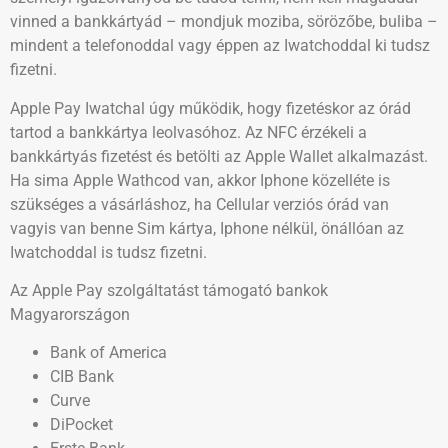
vinned a bankkártyád – mondjuk moziba, sörözőbe, buliba –
mindent a telefonoddal vagy éppen az Iwatchoddal ki tudsz
fizetni.
Apple Pay Iwatchal úgy működik, hogy fizetéskor az órád
tartod a bankkártya leolvasóhoz. Az NFC érzékeli a
bankkártyás fizetést és betölti az Apple Wallet alkalmazást.
Ha sima Apple Wathcod van, akkor Iphone közelléte is
szükséges a vásárláshoz, ha Cellular verziós órád van
vagyis van benne Sim kártya, Iphone nélkül, önállóan az
Iwatchoddal is tudsz fizetni.
Az Apple Pay szolgáltatást támogató bankok
Magyarországon
Bank of America
CIB Bank
Curve
DiPocket