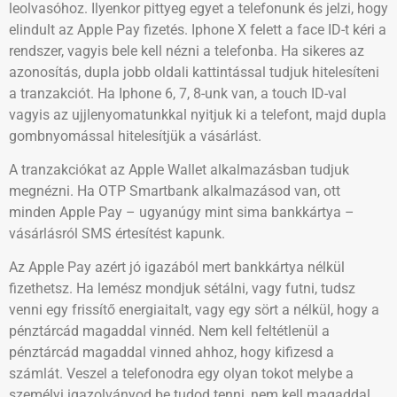
leolvasóhoz. Ilyenkor pittyeg egyet a telefonunk és jelzi, hogy
elindult az Apple Pay fizetés. Iphone X felett a face ID-t kéri a
rendszer, vagyis bele kell nézni a telefonba. Ha sikeres az
azonosítás, dupla jobb oldali kattintással tudjuk hitelesíteni
a tranzakciót. Ha Iphone 6, 7, 8-unk van, a touch ID-val
vagyis az ujjlenyomatunkkal nyitjuk ki a telefont, majd dupla
gombnyomással hitelesítjük a vásárlást.
A tranzakciókat az Apple Wallet alkalmazásban tudjuk
megnézni. Ha OTP Smartbank alkalmazásod van, ott
minden Apple Pay – ugyanúgy mint sima bankkártya –
vásárlásról SMS értesítést kapunk.
Az Apple Pay azért jó igazából mert bankkártya nélkül
fizethetsz. Ha lemész mondjuk sétálni, vagy futni, tudsz
venni egy frissítő energiaitalt, vagy egy sört a nélkül, hogy a
pénztárcád magaddal vinnéd. Nem kell feltétlenül a
pénztárcád magaddal vinned ahhoz, hogy kifizesd a
számlát. Veszel a telefonodra egy olyan tokot melybe a
személyi igazolványod be tudod tenni, nem kell magaddal