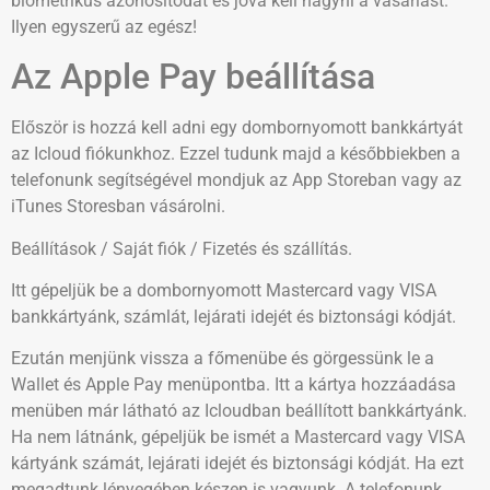
biometrikus azonosítódat és jóvá kell hagyni a vásárlást.
Ilyen egyszerű az egész!
Az Apple Pay beállítása
Először is hozzá kell adni egy dombornyomott bankkártyát
az Icloud fiókunkhoz. Ezzel tudunk majd a későbbiekben a
telefonunk segítségével mondjuk az App Storeban vagy az
iTunes Storesban vásárolni.
Beállítások / Saját fiók / Fizetés és szállítás.
Itt gépeljük be a dombornyomott Mastercard vagy VISA
bankkártyánk, számlát, lejárati idejét és biztonsági kódját.
Ezután menjünk vissza a főmenübe és görgessünk le a
Wallet és Apple Pay menüpontba. Itt a kártya hozzáadása
menüben már látható az Icloudban beállított bankkártyánk.
Ha nem látnánk, gépeljük be ismét a Mastercard vagy VISA
kártyánk számát, lejárati idejét és biztonsági kódját. Ha ezt
megadtunk lényegében készen is vagyunk. A telefonunk