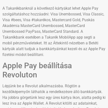
A Takarékbanknál a következő kártyákat lehet Apple Pay
szolgáltatáshoz hozzáadni: Visa Unembossed, Visa Classic,
Visa #bees, Visa #takarékos, Mastercard Gold, Puskás
Akadémia MasterCard Unembossed, MasterCard
Unembossed PayPass, MasterCard Standard. A
Takarékbank esetében a Takarék MobilApp app segti a
mobil pénzműveleteket. Itt az Áttekintő nézetben a Betéti
kártyák alatt tudjuk a bankkártyáinkat kezeli és az Apple Pay
fizetési módot beállítani.
Apple Pay beállítása
Revoluton
Lépjünk be a Revolut alkalmazásba. Rögtön a
kezdőképernyőn láthatók a rendelkezésre álló bankkártyák.
Ha jobbra görgetünk lesz egy üres kártya ikon, alatta pedig ki
lesz írva az Apple Wallet. A Revolut kitölti az adatainkat,