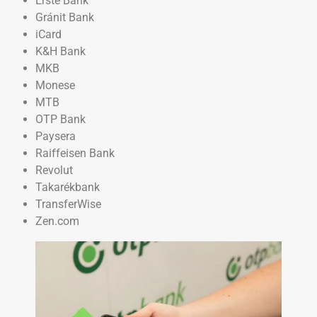
Erste Bank
Gránit Bank
iCard
K&H Bank
MKB
Monese
MTB
OTP Bank
Paysera
Raiffeisen Bank
Revolut
Takarékbank
TransferWise
Zen.com