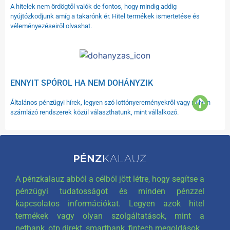
A hitelek nem ördögtől valók de fontos, hogy mindig addig
nyújtózkodjunk amíg a takarónk ér. Hitel termékek ismertetése és
véleményezéseiről olvashat.
ENNYIT SPÓROL HA NEM DOHÁNYZIK
Általános pénzügyi hírek, legyen szó lottónyereményekről vagy milyen
számlázó rendszerek közül választhatunk, mint vállalkozó.
A pénzkalauz abból a célból jött létre, hogy segítse a
pénzügyi tudatosságot és minden pénzzel
kapcsolatos információkat. Legyen azok hitel
termékek vagy olyan szolgáltatások, mint a
netbank, otp direkt, smartbank, fintech megoldások.