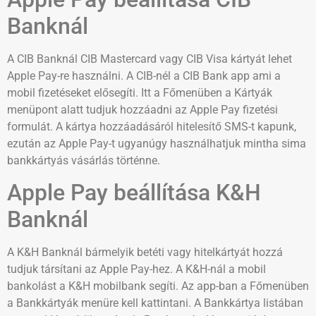
Banknál
A CIB Banknál CIB Mastercard vagy CIB Visa kártyát lehet
Apple Pay-re használni. A CIB-nél a CIB Bank app ami a
mobil fizetéseket elősegíti. Itt a Főmenüben a Kártyák
menüpont alatt tudjuk hozzáadni az Apple Pay fizetési
formulát. A kártya hozzáadásáról hitelesítő SMS-t kapunk,
ezután az Apple Pay-t ugyanúgy használhatjuk mintha sima
bankkártyás vásárlás történne.
Apple Pay beállítása K&H
Banknál
A K&H Banknál bármelyik betéti vagy hitelkártyát hozzá
tudjuk társítani az Apple Pay-hez. A K&H-nál a mobil
bankolást a K&H mobilbank segíti. Az app-ban a Főmenüben
a Bankkártyák menüre kell kattintani. A Bankkártya listában