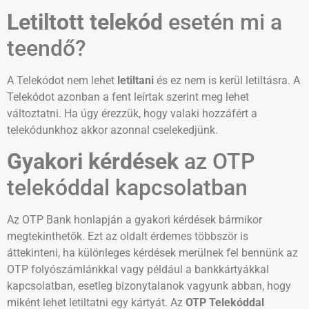
Letiltott telekód
esetén mi a
teendő?
A Telekódot nem lehet
letiltani
és ez nem is kerül letiltásra. A
Telekódot azonban a fent leírtak szerint meg lehet
változtatni. Ha úgy érezzük, hogy valaki hozzáfért a
telekódunkhoz akkor azonnal cselekedjünk.
Gyakori kérdések
az OTP
telekóddal kapcsolatban
Az OTP Bank honlapján a gyakori kérdések bármikor
megtekinthetők. Ezt az oldalt érdemes többször is
áttekinteni, ha különleges kérdések merülnek fel bennünk az
OTP folyószámlánkkal vagy például a bankkártyákkal
kapcsolatban, esetleg bizonytalanok vagyunk abban, hogy
miként lehet letiltatni egy kártyát. Az
OTP Telekóddal