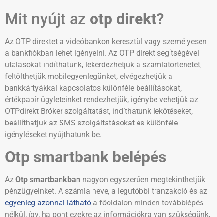
Mit nyújt az
otp direkt
?
Az OTP direktet a videóbankon keresztül vagy személyesen
a bankfiókban lehet igényelni. Az OTP direkt segítségével
utalásokat indíthatunk, lekérdezhetjük a számlatörténetet,
feltölthetjük mobilegyenlegünket, elvégezhetjük a
bankkártyákkal kapcsolatos különféle beállításokat,
értékpapír ügyleteinket rendezhetjük, igénybe vehetjük az
OTPdirekt Bróker szolgáltatást, indíthatunk lekötéseket,
beállíthatjuk az SMS szolgáltatásokat és különféle
igényléseket nyújthatunk be.
Otp smartbank belépés
Az
Otp smartbankban
nagyon egyszerűen megtekinthetjük
pénzügyeinket. A számla neve, a legutóbbi tranzakció és az
egyenleg azonnal látható
a főoldalon minden továbblépés
nélkül, így, ha pont ezekre az információkra van szükségünk,