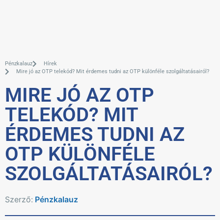
Pénzkalauz
Hírek
Mire jó az OTP telekód? Mit érdemes tudni az OTP különféle szolgáltatásairól?
MIRE JÓ AZ OTP
TELEKÓD? MIT
ÉRDEMES TUDNI AZ
OTP KÜLÖNFÉLE
SZOLGÁLTATÁSAIRÓL?
Szerző:
Pénzkalauz