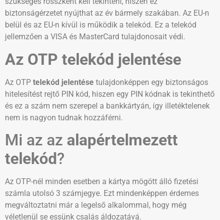
szükséges rosszként kell tekinteni, hiszen ez
biztonságérzetet nyújthat az év bármely szakában. Az EU-n
belül és az EU-n kívül is működik a telekód. Ez a telekód
jellemzően a VISA és MasterCard tulajdonosait védi.
Az OTP telekód jelentése
Az OTP
telekód jelentése
tulajdonképpen egy biztonságos
hitelesítést rejtő PIN kód, hiszen egy PIN kódnak is tekinthető
és ez a szám nem szerepel a bankkártyán, így illetéktelenek
nem is nagyon tudnak hozzáférni.
Mi az az
alapértelmezett
telekód
?
Az OTP-nél minden esetben a kártya mögött álló fizetési
számla utolsó 3 számjegye. Ezt mindenképpen érdemes
megváltoztatni már a legelső alkalommal, hogy még
véletlenül se essünk csalás áldozatává.