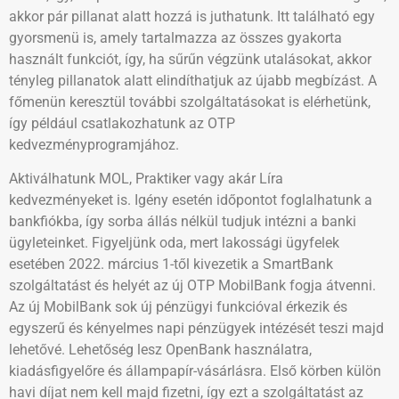
akkor pár pillanat alatt hozzá is juthatunk. Itt található egy
gyorsmenü is, amely tartalmazza az összes gyakorta
használt funkciót, így, ha sűrűn végzünk utalásokat, akkor
tényleg pillanatok alatt elindíthatjuk az újabb megbízást. A
főmenün keresztül további szolgáltatásokat is elérhetünk,
így például csatlakozhatunk az OTP
kedvezményprogramjához.
Aktiválhatunk MOL, Praktiker vagy akár Líra
kedvezményeket is. Igény esetén időpontot foglalhatunk a
bankfiókba, így sorba állás nélkül tudjuk intézni a banki
ügyleteinket. Figyeljünk oda, mert lakossági ügyfelek
esetében 2022. március 1-től kivezetik a SmartBank
szolgáltatást és helyét az új OTP MobilBank fogja átvenni.
Az új MobilBank sok új pénzügyi funkcióval érkezik és
egyszerű és kényelmes napi pénzügyek intézését teszi majd
lehetővé. Lehetőség lesz OpenBank használatra,
kiadásfigyelőre és állampapír-vásárlásra. Első körben külön
havi díjat nem kell majd fizetni, így ezt a szolgáltatást az