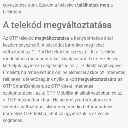
egyeztetése után. Ezeken a helyeken
találhatjuk meg
a
telekódot.
A telekód
megváltoztatása
Az OTP telekód
megváltoztatása
a kártyabirtokos által
kezdeményezhető.
A telekódot bármikor meg lehet
változtatni az OTP ATM felületén keresztül. Itt a Telekód
módosítása menüpontot kell kiválasztani. Természetesen
kérhetjük ügyintéző segítségét is az OTP direkt segítségével.
Emellett, ha rendelkezünk online eléréssel akkor az internetes
felületen is lehetőségünk nyílik a kód
megváltoztatására
az
OTP SmartBankban, az OTP direkt internetes
szolgáltatással, az új OTP MobilBank alkalmazásban és az
új OTP internetbankban. Ha semmilyen formában sem
sikerül a változtatás, akkor még mindig befáradhatunk
bármelyik OTP fiókba, ahol az ügyintézők is szívesen
segítenek.