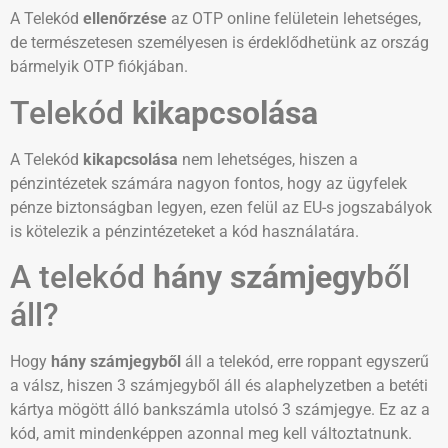
A Telekód
ellenőrzése
az OTP online felületein lehetséges,
de természetesen személyesen is érdeklődhetünk az ország
bármelyik OTP fiókjában.
Telekód
kikapcsolása
A Telekód
kikapcsolása
nem lehetséges, hiszen a
pénzintézetek számára nagyon fontos, hogy az ügyfelek
pénze biztonságban legyen, ezen felül az EU-s jogszabályok
is kötelezik a pénzintézeteket a kód használatára.
A telekód
hány számjegy
ből
áll?
Hogy
hány számjegyből
áll a telekód, erre roppant egyszerű
a válsz, hiszen 3 számjegyből áll és alaphelyzetben a betéti
kártya mögött álló bankszámla utolsó 3 számjegye. Ez az a
kód, amit mindenképpen azonnal meg kell változtatnunk.