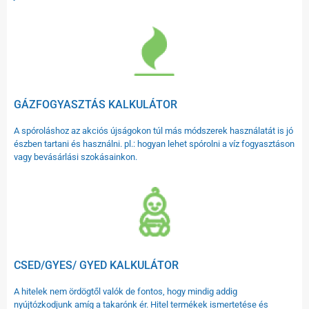
GÁZFOGYASZTÁS KALKULÁTOR
A spóroláshoz az akciós újságokon túl más módszerek használatát is jó
észben tartani és használni. pl.: hogyan lehet spórolni a víz fogyasztáson
vagy bevásárlási szokásainkon.
CSED/GYES/ GYED KALKULÁTOR
A hitelek nem ördögtől valók de fontos, hogy mindig addig
nyújtózkodjunk amíg a takarónk ér. Hitel termékek ismertetése és