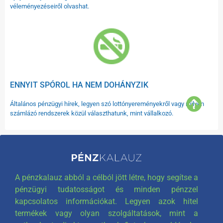
véleményezéseiről olvashat.
ENNYIT SPÓROL HA NEM DOHÁNYZIK
Általános pénzügyi hírek, legyen szó lottónyereményekről vagy milyen
számlázó rendszerek közül választhatunk, mint vállalkozó.
A pénzkalauz abból a célból jött létre, hogy segítse a
pénzügyi tudatosságot és minden pénzzel
kapcsolatos információkat. Legyen azok hitel
termékek vagy olyan szolgáltatások, mint a