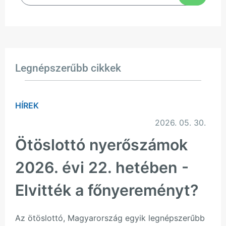
Legnépszerűbb cikkek
HÍREK
2026. 05. 30.
Ötöslottó nyerőszámok
2026. évi 22. hetében -
Elvitték a főnyereményt?
Az ötöslottó, Magyarország egyik legnépszerűbb