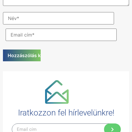
Iratkozzon fel hírlevelünkre!