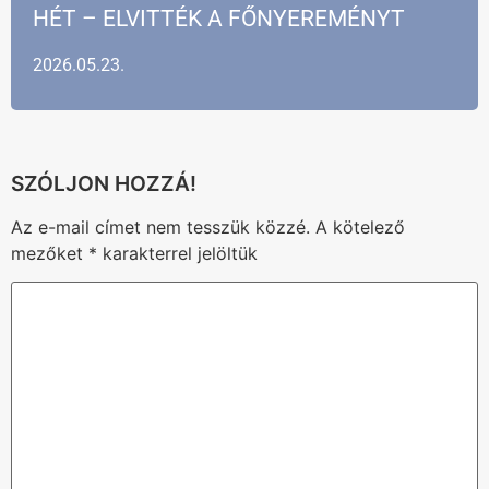
HÉT – ELVITTÉK A FŐNYEREMÉNYT
2026.05.23.
Az e-mail címet nem tesszük közzé.
A kötelező
mezőket
*
karakterrel jelöltük