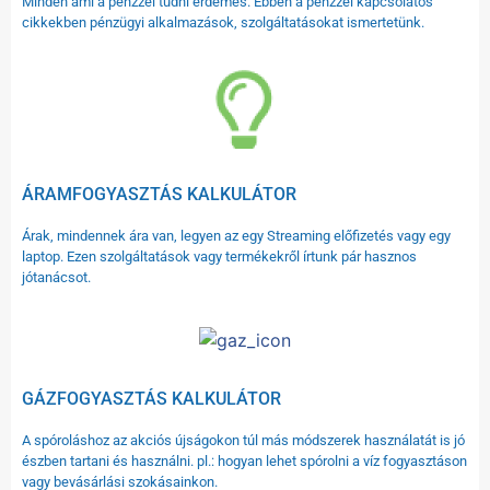
Minden ami a pénzzel tudni érdemes. Ebben a pénzzel kapcsolatos
cikkekben pénzügyi alkalmazások, szolgáltatásokat ismertetünk.
ÁRAMFOGYASZTÁS KALKULÁTOR
Árak, mindennek ára van, legyen az egy Streaming előfizetés vagy egy
laptop. Ezen szolgáltatások vagy termékekről írtunk pár hasznos
jótanácsot.
GÁZFOGYASZTÁS KALKULÁTOR
A spóroláshoz az akciós újságokon túl más módszerek használatát is jó
észben tartani és használni. pl.: hogyan lehet spórolni a víz fogyasztáson
vagy bevásárlási szokásainkon.