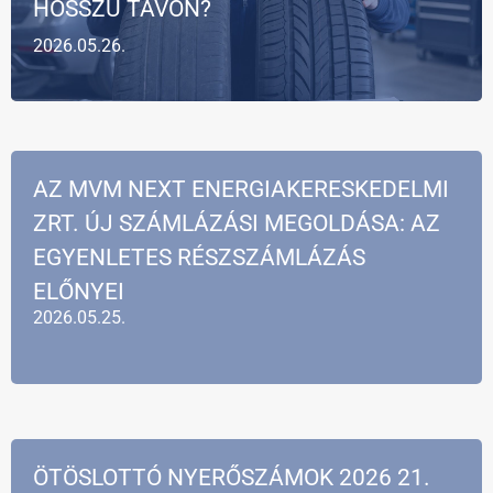
HOSSZÚ TÁVON?
2026.05.26.
AZ MVM NEXT ENERGIAKERESKEDELMI
ZRT. ÚJ SZÁMLÁZÁSI MEGOLDÁSA: AZ
EGYENLETES RÉSZSZÁMLÁZÁS
ELŐNYEI
2026.05.25.
ÖTÖSLOTTÓ NYERŐSZÁMOK 2026 21.