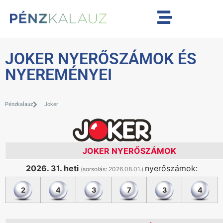
JOKER NYERŐSZÁMOK ÉS
NYEREMÉNYEI
Pénzkalauz
Joker
JOKER NYERŐSZÁMOK
2026. 31. heti
nyerőszámok:
(sorsolás: 2026.08.01.)
2
4
3
7
3
4