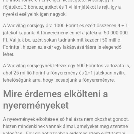
főjátékot, 3 bónuszjátékot és 1 villámjátékot is rejt, így a
nyerési esélyeink igen nagyok.
A Vadvilág sorsjegy ára 1000 Forint és ezért összesen 4 + 1
játékot kapunk. A főnyeremény ennél a játéknál 50 000 000
Ft. Valljuk be, azért sokan tudnánk mit kezdeni 50 millió
Forinttal, hiszen ez akár egy lakásvásárlásra is elegendő
lehet.
A Vadvilág sorsjegynek létezik egy 500 Forintos változata is,
ahol 25 millió Forint a főnyeremény és 2+1 játékban nyílik
lehetőségünk arra, hogy lecsapjunk a főnyereményre.
Mire érdemes elkölteni a
nyereményeket
A nyeremények elköltése első hallásra nem okozhat gondot,
hiszen mindenkinek vannak álmai, amelyeket meg szeretne
valósítani. Egy dolgot azonban érdemes szem előtt tartani,