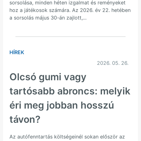
sorsolása, minden héten izgalmat és reményeket
hoz a játékosok számára. Az 2026. év 22. hetében
a sorsolás május 30-án zajlott,...
HÍREK
2026. 05. 26.
Olcsó gumi vagy
tartósabb abroncs: melyik
éri meg jobban hosszú
távon?
Az autófenntartás költségeinél sokan először az