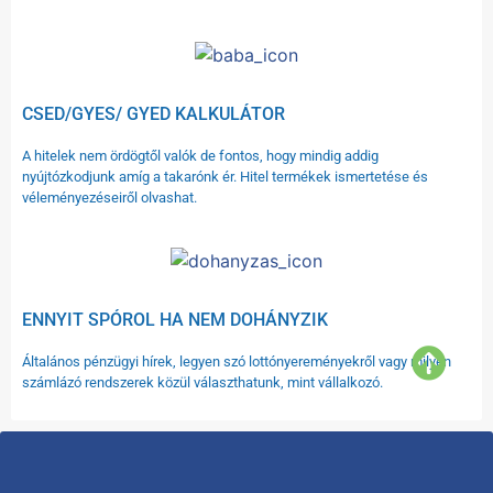
CSED/GYES/ GYED KALKULÁTOR
A hitelek nem ördögtől valók de fontos, hogy mindig addig
nyújtózkodjunk amíg a takarónk ér. Hitel termékek ismertetése és
véleményezéseiről olvashat.
ENNYIT SPÓROL HA NEM DOHÁNYZIK
Általános pénzügyi hírek, legyen szó lottónyereményekről vagy milyen
számlázó rendszerek közül választhatunk, mint vállalkozó.