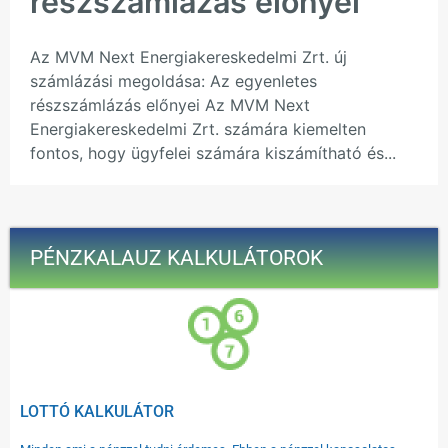
részszámlázás előnyei
Az MVM Next Energiakereskedelmi Zrt. új
számlázási megoldása: Az egyenletes
részszámlázás előnyei Az MVM Next
Energiakereskedelmi Zrt. számára kiemelten
fontos, hogy ügyfelei számára kiszámítható és...
PÉNZKALAUZ KALKULÁTOROK
LOTTÓ KALKULÁTOR