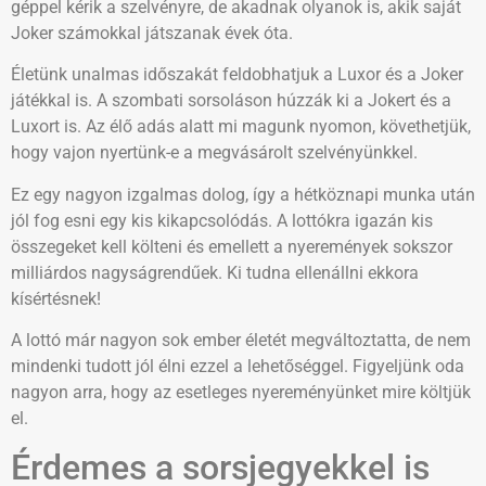
géppel kérik a szelvényre, de akadnak olyanok is, akik saját
Joker számokkal játszanak évek óta.
Életünk unalmas időszakát feldobhatjuk a Luxor és a Joker
játékkal is. A szombati sorsoláson húzzák ki a Jokert és a
Luxort is. Az élő adás alatt mi magunk nyomon, követhetjük,
hogy vajon nyertünk-e a megvásárolt szelvényünkkel.
Ez egy nagyon izgalmas dolog, így a hétköznapi munka után
jól fog esni egy kis kikapcsolódás. A lottókra igazán kis
összegeket kell költeni és emellett a nyeremények sokszor
milliárdos nagyságrendűek. Ki tudna ellenállni ekkora
kísértésnek!
A lottó már nagyon sok ember életét megváltoztatta, de nem
mindenki tudott jól élni ezzel a lehetőséggel. Figyeljünk oda
nagyon arra, hogy az esetleges nyereményünket mire költjük
el.
Érdemes a sorsjegyekkel is