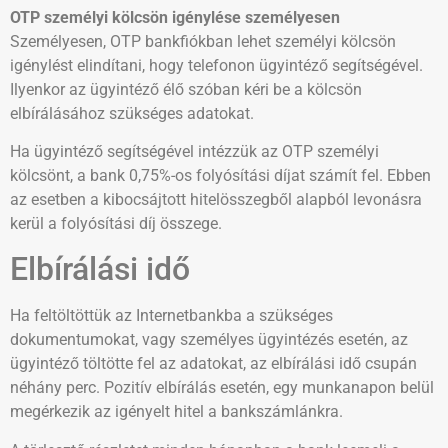
OTP személyi kölcsön igénylése személyesen
Személyesen, OTP bankfiókban lehet személyi kölcsön
igénylést elindítani, hogy telefonon ügyintéző segítségével.
Ilyenkor az ügyintéző élő szóban kéri be a kölcsön
elbírálásához szükséges adatokat.
Ha ügyintéző segítségével intézzük az OTP személyi
kölcsönt, a bank 0,75%-os folyósítási díjat számít fel. Ebben
az esetben a kibocsájtott hitelösszegből alapból levonásra
kerül a folyósítási díj összege.
Elbírálási idő
Ha feltöltöttük az Internetbankba a szükséges
dokumentumokat, vagy személyes ügyintézés esetén, az
ügyintéző töltötte fel az adatokat, az elbírálási idő csupán
néhány perc. Pozitív elbírálás esetén, egy munkanapon belül
megérkezik az igényelt hitel a bankszámlánkra.