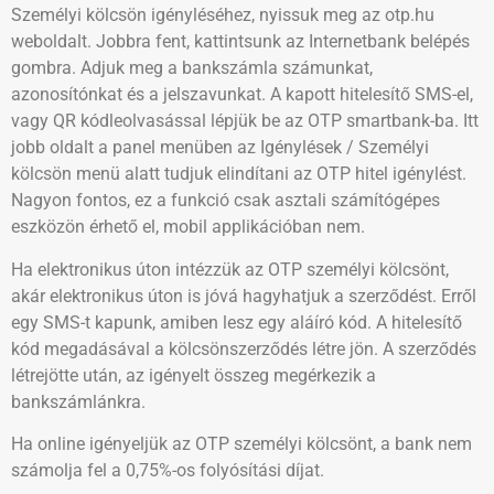
Személyi kölcsön igényléséhez, nyissuk meg az otp.hu
weboldalt. Jobbra fent, kattintsunk az Internetbank belépés
gombra. Adjuk meg a bankszámla számunkat,
azonosítónkat és a jelszavunkat. A kapott hitelesítő SMS-el,
vagy QR kódleolvasással lépjük be az OTP smartbank-ba. Itt
jobb oldalt a panel menüben az Igénylések / Személyi
kölcsön menü alatt tudjuk elindítani az OTP hitel igénylést.
Nagyon fontos, ez a funkció csak asztali számítógépes
eszközön érhető el, mobil applikációban nem.
Ha elektronikus úton intézzük az OTP személyi kölcsönt,
akár elektronikus úton is jóvá hagyhatjuk a szerződést. Erről
egy SMS-t kapunk, amiben lesz egy aláíró kód. A hitelesítő
kód megadásával a kölcsönszerződés létre jön. A szerződés
létrejötte után, az igényelt összeg megérkezik a
bankszámlánkra.
Ha online igényeljük az OTP személyi kölcsönt, a bank nem
számolja fel a 0,75%-os folyósítási díjat.