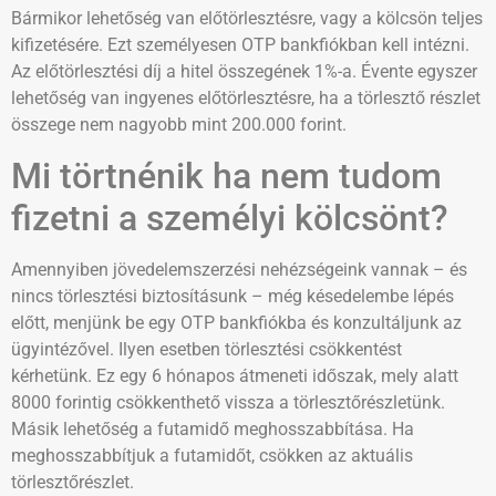
Bármikor lehetőség van előtörlesztésre, vagy a kölcsön teljes
kifizetésére. Ezt személyesen OTP bankfiókban kell intézni.
Az előtörlesztési díj a hitel összegének 1%-a. Évente egyszer
lehetőség van ingyenes előtörlesztésre, ha a törlesztő részlet
összege nem nagyobb mint 200.000 forint.
Mi törtnénik ha nem tudom
fizetni a személyi kölcsönt?
Amennyiben jövedelemszerzési nehézségeink vannak – és
nincs törlesztési biztosításunk – még késedelembe lépés
előtt, menjünk be egy OTP bankfiókba és konzultáljunk az
ügyintézővel. Ilyen esetben törlesztési csökkentést
kérhetünk. Ez egy 6 hónapos átmeneti időszak, mely alatt
8000 forintig csökkenthető vissza a törlesztőrészletünk.
Másik lehetőség a futamidő meghosszabbítása. Ha
meghosszabbítjuk a futamidőt, csökken az aktuális
törlesztőrészlet.