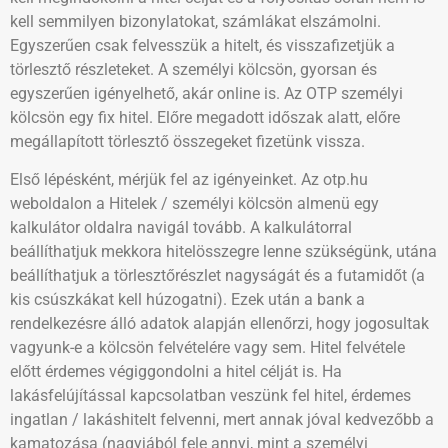
kell semmilyen bizonylatokat, számlákat elszámolni.
Egyszerűen csak felvesszük a hitelt, és visszafizetjük a
törlesztő részleteket. A személyi kölcsön, gyorsan és
egyszerűen igényelhető, akár online is. Az OTP személyi
kölcsön egy fix hitel. Előre megadott időszak alatt, előre
megállapított törlesztő összegeket fizetünk vissza.
Első lépésként, mérjük fel az igényeinket. Az otp.hu
weboldalon a Hitelek / személyi kölcsön almenü egy
kalkulátor oldalra navigál tovább. A kalkulátorral
beállíthatjuk mekkora hitelösszegre lenne szükségünk, utána
beállíthatjuk a törlesztőrészlet nagyságát és a futamidőt (a
kis csúszkákat kell húzogatni). Ezek után a bank a
rendelkezésre álló adatok alapján ellenőrzi, hogy jogosultak
vagyunk-e a kölcsön felvételére vagy sem. Hitel felvétele
előtt érdemes végiggondolni a hitel célját is. Ha
lakásfelújítással kapcsolatban veszünk fel hitel, érdemes
ingatlan / lakáshitelt felvenni, mert annak jóval kedvezőbb a
kamatozása (nagyjából fele annyi, mint a személyi