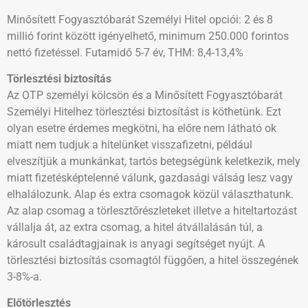
Minősített Fogyasztóbarát Személyi Hitel opciói: 2 és 8
millió forint között igényelhető, minimum 250.000 forintos
nettó fizetéssel. Futamidő 5-7 év, THM: 8,4-13,4%
Törlesztési biztosítás
Az OTP személyi kölcsön és a Minősített Fogyasztóbarát
Személyi Hitelhez törlesztési biztosítást is köthetünk. Ezt
olyan esetre érdemes megkötni, ha előre nem látható ok
miatt nem tudjuk a hitelünket visszafizetni, például
elveszítjük a munkánkat, tartós betegségünk keletkezik, mely
miatt fizetésképtelenné válunk, gazdasági válság lesz vagy
elhalálozunk. Alap és extra csomagok közül választhatunk.
Az alap csomag a törlesztőrészleteket illetve a hiteltartozást
vállalja át, az extra csomag, a hitel átvállalásán túl, a
károsult családtagjainak is anyagi segítséget nyújt. A
törlesztési biztosítás csomagtól függően, a hitel összegének
3-8%-a.
Előtörlesztés