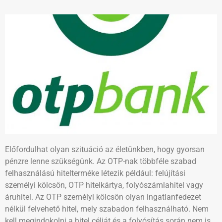
Előfordulhat olyan szituáció az életünkben, hogy gyorsan
pénzre lenne szükségünk. Az OTP-nak többféle szabad
felhasználású hitelterméke létezik például: felújítási
személyi kölcsön, OTP hitelkártya, folyószámlahitel vagy
áruhitel. Az OTP személyi kölcsön olyan ingatlanfedezet
nélkül felvehető hitel, mely szabadon felhasználható. Nem
kell megindokolni a hitel célját és a folyósítás során nem is