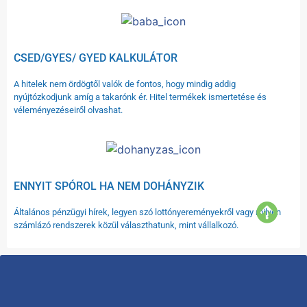
CSED/GYES/ GYED KALKULÁTOR
A hitelek nem ördögtől valók de fontos, hogy mindig addig
nyújtózkodjunk amíg a takarónk ér. Hitel termékek ismertetése és
véleményezéseiről olvashat.
ENNYIT SPÓROL HA NEM DOHÁNYZIK
Általános pénzügyi hírek, legyen szó lottónyereményekről vagy milyen
számlázó rendszerek közül választhatunk, mint vállalkozó.