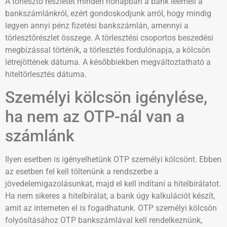
A törlesztő részletet minden hónapban a bank leemeli a
bankszámlánkról, ezért gondoskodjunk arról, hogy mindig
legyen annyi pénz fizetési bankszámlán, amennyi a
törlesztőrészlet összege. A törlesztési csoportos beszedési
megbízással történik, a törlesztés fordulónapja, a kölcsön
létrejöttének dátuma. A későbbiekben megváltoztatható a
hiteltörlesztés dátuma.
Személyi kölcsön igénylése,
ha nem az OTP-nál van a
számlánk
Ilyen esetben is igényelhetünk OTP személyi kölcsönt. Ebben
az esetben fel kell töltenünk a rendszerbe a
jövedelemigazolásunkat, majd el kell indítani a hitelbírálatot.
Ha nem sikeres a hitelbírálat, a bank úgy kalkulációt készít,
amit az interneten el is fogadhatunk. OTP személyi kölcsön
folyósításához OTP bankszámlával kell rendelkeznünk,