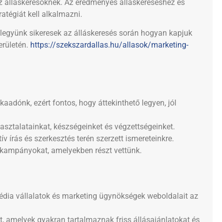
az álláskeresőknek. Az eredményes álláskereséshez és
atégiát kell alkalmazni.
együnk sikeresek az álláskeresés során hogyan kapjuk
erületén.
https://szekszardallas.hu/allasok/marketing-
aadónk, ezért fontos, hogy áttekinthető legyen, jól
sztalatainkat, készségeinket és végzettségeinket.
ív írás és szerkesztés terén szerzett ismereteinkre.
s kampányokat, amelyekben részt vettünk.
dia vállalatok és marketing ügynökségek weboldalait az
, amelyek gyakran tartalmaznak friss állásajánlatokat és