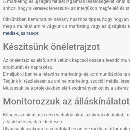
A marketing és újságíró terület izgalmas lehetőségeket kínál 
ahhoz, hogy sikeresek lehessünk az interjúkon megfelelő és str
Cikkünkben bemutatunk néhány hasznos tippet, hogy hogyan l
meg a munkát amire vágyunk a marketing vagy az újságírás t
media-ujsairas-pr
Készítsünk önéletrajzot
Az önéletrajz az első, amit velünk kapcsol össze a leendő munk
strukturált és naprakész.
Emeljük ki benne a releváns marketing- és kommunikációs tapa
Térjünk ki részletesen az online marketing, szociál média, kreat
Mutassuk be a projektekben elért eredményeinket és a sikere
Monitorozzuk az álláskínálatot
Böngésszünk álláskereső weboldalakat, szakmai oldalakat, mé
álláslehetőségek felderítésére.
Olvassunk szakmai folyóiratokat és online média platformokat