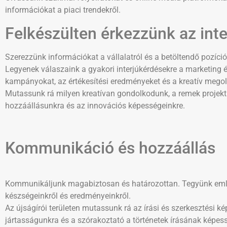
információkat a piaci trendekről.
Felkészülten érkezzünk az inte
Szerezzünk információkat a vállalatról és a betöltendő pozíciór
Legyenek válaszaink a gyakori interjúkérdésekre a marketing és
kampányokat, az értékesítési eredményeket és a kreatív mego
Mutassunk rá milyen kreatívan gondolkodunk, a remek projek
hozzáállásunkra és az innovációs képességeinkre.
Kommunikáció és hozzáállás
Kommunikáljunk magabiztosan és határozottan. Tegyünk említ
készségeinkről és eredményeinkről.
Az újságírói területen mutassunk rá az írási és szerkesztési k
jártasságunkra és a szórakoztató a történetek írásának képes