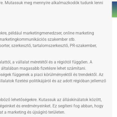
kre. Mutassuk meg mennyire alkalmazkodók tudunk lenni
nkre, például marketingmenedzser, online marketing
 marketingkommunikációs szakember stb.
iporter, szerkesztő, tartalomszerkesztő, PR-szakember,
lattól, a vállalat méretétől és a régiótól függően. A
általában magasabb fizetésre lehet számítani.
őségek függenek a piaci körülményektől és trendektől. Az
lalatok fizetési politikájáról és az adott régióban jellemző
nböző lehetőségekre. Kutassuk az álláskínálatok között,
ségeinket és eredményeinket. Ez segíteni fog abban, hogy
kat a marketing és újságíró területen.