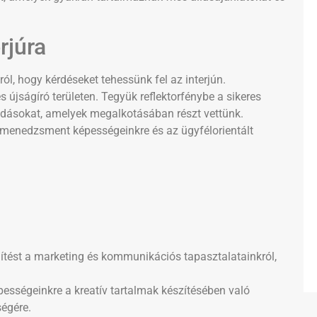
rjúra
ól, hogy kérdéseket tehessünk fel az interjún.
 újságíró területen. Tegyük reflektorfénybe a sikeres
ldásokat, amelyek megalkotásában részt vettünk.
tmenedzsment képességeinkre és az ügyfélorientált
ést a marketing és kommunikációs tapasztalatainkról,
épességeinkre a kreatív tartalmak készítésében való
ségére.