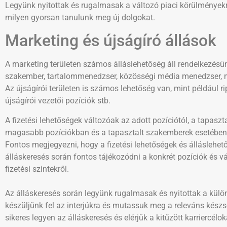
Legyünk nyitottak és rugalmasak a változó piaci körülménye
milyen gyorsan tanulunk meg új dolgokat.
Marketing és újságíró állások
A marketing területen számos álláslehetőség áll rendelkezésü
szakember, tartalommenedzser, közösségi média menedzser,
Az újságírói területen is számos lehetőség van, mint például r
újságírói vezetői pozíciók stb.
A fizetési lehetőségek változóak az adott pozíciótól, a tapaszta
magasabb pozíciókban és a tapasztalt szakemberek esetében 
Fontos megjegyezni, hogy a fizetési lehetőségek és álláslehet
álláskeresés során fontos tájékozódni a konkrét pozíciók és vál
fizetési szintekről.
Az álláskeresés során legyünk rugalmasak és nyitottak a külö
készüljünk fel az interjúkra és mutassuk meg a releváns kész
sikeres legyen az álláskeresés és elérjük a kitűzött karriercélo