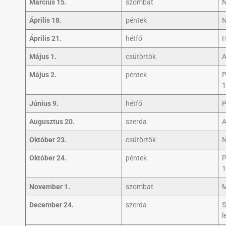
Március 15.
szombat
N
Április 18.
péntek
N
Április 21.
hétfő
H
Május 1.
csütörtök
A
Május 2.
péntek
P
1
Június 9.
hétfő
P
Augusztus 20.
szerda
A
Október 23.
csütörtök
N
Október 24.
péntek
P
1
November 1.
szombat
M
December 24.
szerda
S
l