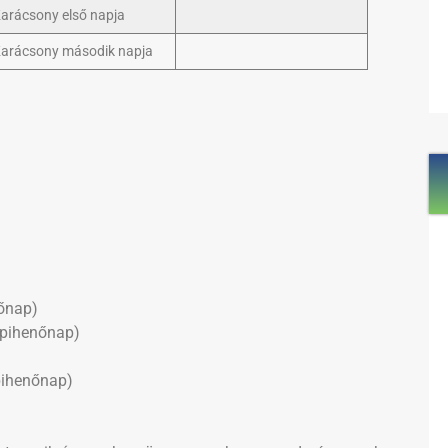
arácsony első napja
arácsony második napja
őnap)
 pihenőnap)
pihenőnap)