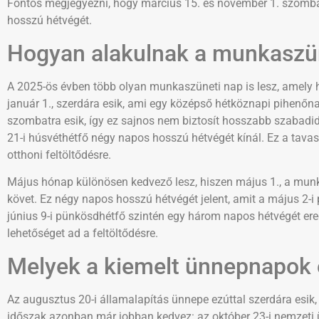
Fontos megjegyezni, hogy március 15. és november 1. szomb
hosszú hétvégét.
Hogyan alakulnak a munkaszü
A 2025-ös évben több olyan munkaszüneti nap is lesz, amely 
január 1., szerdára esik, ami egy középső hétköznapi pihenőna
szombatra esik, így ez sajnos nem biztosít hosszabb szabadidőt
21-i húsvéthétfő négy napos hosszú hétvégét kínál. Ez a tavas
otthoni feltöltődésre.
Május hónap különösen kedvező lesz, hiszen május 1., a munk
követ. Ez négy napos hosszú hétvégét jelent, amit a május 2-i
június 9-i pünkösdhétfő szintén egy három napos hétvégét er
lehetőséget ad a feltöltődésre.
Melyek a kiemelt ünnepnapok 
Az augusztus 20-i államalapítás ünnepe ezúttal szerdára esik
időszak azonban már jobban kedvez: az október 23-i nemzeti ü