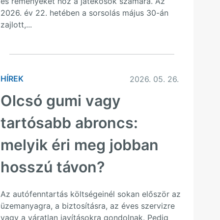
és reményeket hoz a játékosok számára. Az
2026. év 22. hetében a sorsolás május 30-án
zajlott,...
HÍREK
2026. 05. 26.
Olcsó gumi vagy
tartósabb abroncs:
melyik éri meg jobban
hosszú távon?
Az autófenntartás költségeinél sokan először az
üzemanyagra, a biztosításra, az éves szervizre
vagy a váratlan javításokra gondolnak. Pedig