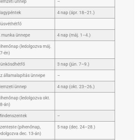
emzeti ünnep
–
agypéntek
4 nap (ápr. 18–21.)
úsvéthétfő
 munka ünnepe
4 nap (máj. 1–4.)
ihenőnap (ledolgozva máj.
7-én)
ünkösdhétfő
3 nap (jún. 7–9.)
z államalapítás ünnepe
–
emzeti ünnep
4 nap (okt. 23–26.)
ihenőnap (ledolgozva okt.
8-án)
indenszentek
–
zenteste (pihenőnap,
5 nap (dec. 24–28.)
edolgozva dec. 13-án)