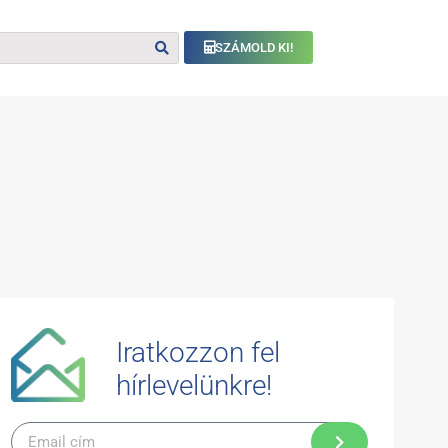
SZÁMOLD KI!
Iratkozzon fel
hírlevelünkre!