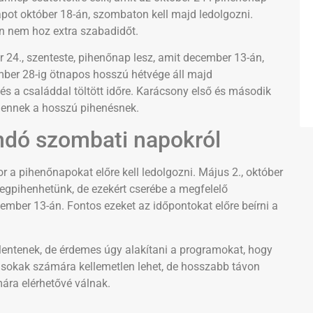
pot október 18-án, szombaton kell majd ledolgozni.
én nem hoz extra szabadidőt.
4., szenteste, pihenőnap lesz, amit december 13-án,
mber 28-ig ötnapos hosszú hétvége áll majd
és a családdal töltött időre. Karácsony első és második
ei ennek a hosszú pihenésnek.
ndó szombati napokról
a pihenőnapokat előre kell ledolgozni. Május 2., október
gpihenhetünk, de ezekért cserébe a megfelelő
ember 13-án. Fontos ezeket az időpontokat előre beírni a
entenek, de érdemes úgy alakítani a programokat, hogy
 sokak számára kellemetlen lehet, de hosszabb távon
mára elérhetővé válnak.