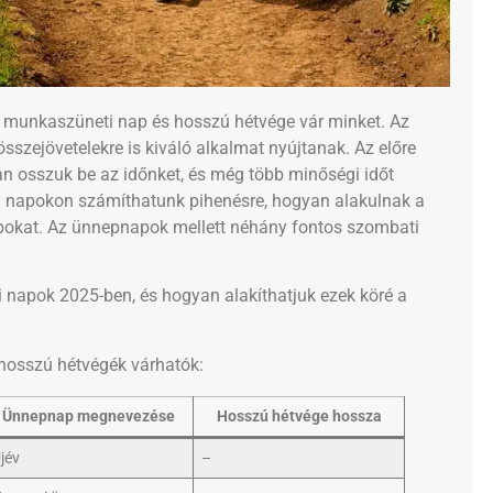
 munkaszüneti nap és hosszú hétvége vár minket. Az
szejövetelekre is kiváló alkalmat nyújtanak. Az előre
n osszuk be az időnket, és még több minőségi időt
ly napokon számíthatunk pihenésre, hogyan alakulnak a
apokat. Az ünnepnapok mellett néhány fontos szombati
napok 2025-ben, és hogyan alakíthatjuk ezek köré a
hosszú hétvégék várhatók:
Ünnepnap megnevezése
Hosszú hétvége hossza
jév
–