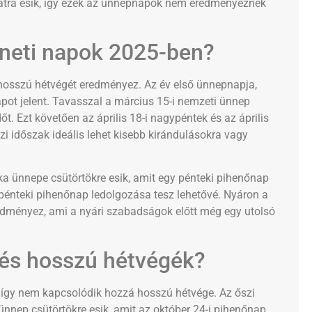
atra esik, így ezek az ünnepnapok nem eredményeznek
neti napok 2025-ben?
hosszú hétvégét eredményez. Az év első ünnepnapja,
pot jelent. Tavasszal a március 15-i nemzeti ünnep
. Ezt követően az április 18-i nagypéntek és az április
zi időszak ideális lehet kisebb kirándulásokra vagy
a ünnepe csütörtökre esik, amit egy pénteki pihenőnap
 pénteki pihenőnap ledolgozása tesz lehetővé. Nyáron a
edményez, ami a nyári szabadságok előtt még egy utolsó
és hosszú hétvégék?
, így nem kapcsolódik hozzá hosszú hétvége. Az őszi
nnep csütörtökre esik, amit az október 24-i pihenőnap