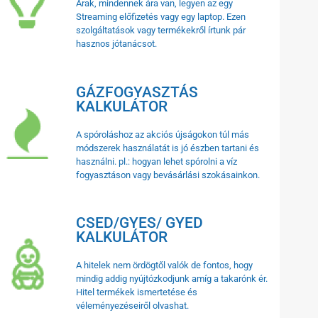
Árak, mindennek ára van, legyen az egy
Streaming előfizetés vagy egy laptop. Ezen
szolgáltatások vagy termékekről írtunk pár
hasznos jótanácsot.
GÁZFOGYASZTÁS
KALKULÁTOR
A spóroláshoz az akciós újságokon túl más
módszerek használatát is jó észben tartani és
használni. pl.: hogyan lehet spórolni a víz
fogyasztáson vagy bevásárlási szokásainkon.
CSED/GYES/ GYED
KALKULÁTOR
A hitelek nem ördögtől valók de fontos, hogy
mindig addig nyújtózkodjunk amíg a takarónk ér.
Hitel termékek ismertetése és
véleményezéseiről olvashat.