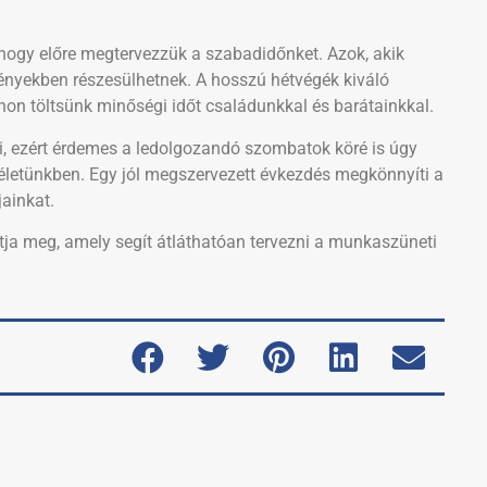
hogy előre megtervezzük a szabadidőnket. Azok, akik
ményekben részesülhetnek. A hosszú hétvégék kiváló
hon töltsünk minőségi időt családunkkal és barátainkkal.
i, ezért érdemes a ledolgozandó szombatok köré is úgy
letünkben. Egy jól megszervezett évkezdés megkönnyíti a
ainkat.
tja meg, amely segít átláthatóan tervezni a munkaszüneti