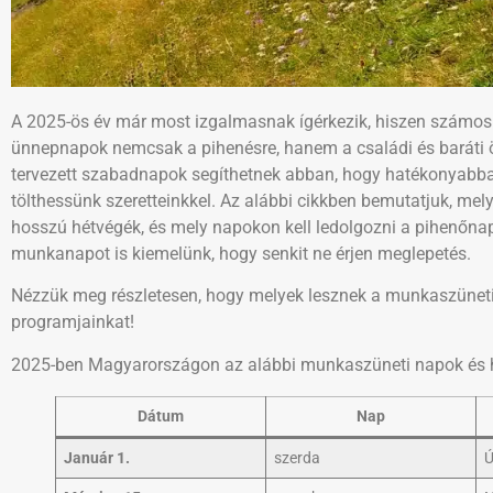
A 2025-ös év már most izgalmasnak ígérkezik, hiszen számos
ünnepnapok nemcsak a pihenésre, hanem a családi és baráti ös
tervezett szabadnapok segíthetnek abban, hogy hatékonyabba
tölthessünk szeretteinkkel. Az alábbi cikkben bemutatjuk, me
hosszú hétvégék, és mely napokon kell ledolgozni a pihenőn
munkanapot is kiemelünk, hogy senkit ne érjen meglepetés.
Nézzük meg részletesen, hogy melyek lesznek a munkaszüneti 
programjainkat!
2025-ben Magyarországon az alábbi munkaszüneti napok és 
Dátum
Nap
Január 1.
szerda
Ú