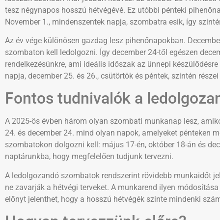
tesz négynapos hosszú hétvégévé. Ez utóbbi pénteki pihenőna
November 1., mindenszentek napja, szombatra esik, így szint
Az év vége különösen gazdag lesz pihenőnapokban. December 2
szombaton kell ledolgozni. Így december 24-től egészen dece
rendelkezésünkre, ami ideális időszak az ünnepi készülődésre 
napja, december 25. és 26., csütörtök és péntek, szintén rész
Fontos tudnivalók a ledolgoza
A 2025-ös évben három olyan szombati munkanap lesz, amikor 
24. és december 24. mind olyan napok, amelyeket pénteken me
szombatokon dolgozni kell: május 17-én, október 18-án és dec
naptárunkba, hogy megfelelően tudjunk tervezni.
A ledolgozandó szombatok rendszerint rövidebb munkaidőt jel
ne zavarják a hétvégi terveket. A munkarend ilyen módosítása
előnyt jelenthet, hogy a hosszú hétvégék szinte mindenki szá