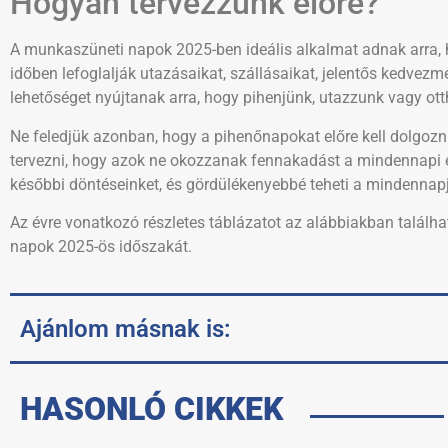
Hogyan tervezzünk előre?
A munkaszüneti napok 2025-ben ideális alkalmat adnak arra, 
időben lefoglalják utazásaikat, szállásaikat, jelentős kedvez
lehetőséget nyújtanak arra, hogy pihenjünk, utazzunk vagy ott
Ne feledjük azonban, hogy a pihenőnapokat előre kell dolgozn
tervezni, hogy azok ne okozzanak fennakadást a mindennapi é
későbbi döntéseinket, és gördülékenyebbé teheti a mindennapj
Az évre vonatkozó részletes táblázatot az alábbiakban találha
napok 2025-ös időszakát.
Ajánlom másnak is:
HASONLÓ CIKKEK