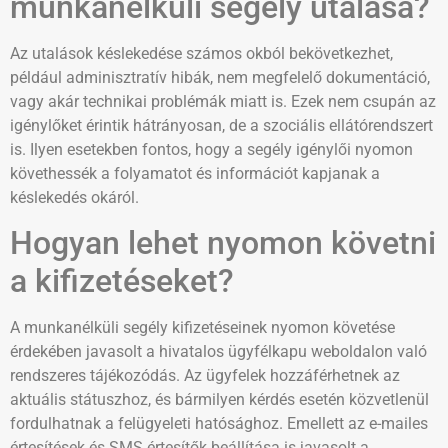
munkanélküli segély utalása?
Az utalások késlekedése számos okból bekövetkezhet,
például adminisztratív hibák, nem megfelelő dokumentáció,
vagy akár technikai problémák miatt is. Ezek nem csupán az
igénylőket érintik hátrányosan, de a szociális ellátórendszert
is. Ilyen esetekben fontos, hogy a segély igénylői nyomon
követhessék a folyamatot és információt kapjanak a
késlekedés okáról.
Hogyan lehet nyomon követni
a kifizetéseket?
A munkanélküli segély kifizetéseinek nyomon követése
érdekében javasolt a hivatalos ügyfélkapu weboldalon való
rendszeres tájékozódás. Az ügyfelek hozzáférhetnek az
aktuális státuszhoz, és bármilyen kérdés esetén közvetlenül
fordulhatnak a felügyeleti hatósághoz. Emellett az e-mailes
értesítések és SMS értesítők beállítása is javasolt a