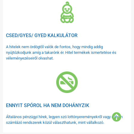
CSED/GYES/ GYED KALKULÁTOR
A hitelek nem ördögtől valók de fontos, hogy mindig addig
nyújtózkodjunk amíg a takarónk ér. Hitel termékek ismertetése és
véleményezéseiről olvashat.
ENNYIT SPÓROL HA NEM DOHÁNYZIK
Általános pénzügyi hírek, legyen szó lottónyereményekről vagy milyen
számlázó rendszerek közül választhatunk, mint vállalkozó.