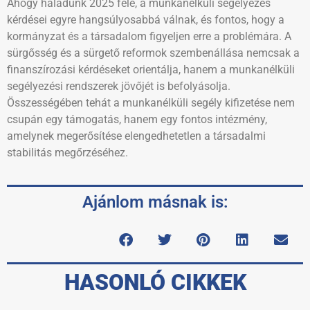
Ahogy haladunk 2025 felé, a munkanélküli segélyezés
kérdései egyre hangsúlyosabbá válnak, és fontos, hogy a
kormányzat és a társadalom figyeljen erre a problémára. A
sürgősség és a sürgető reformok szembenállása nemcsak a
finanszírozási kérdéseket orientálja, hanem a munkanélküli
segélyezési rendszerek jövőjét is befolyásolja.
Összességében tehát a munkanélküli segély kifizetése nem
csupán egy támogatás, hanem egy fontos intézmény,
amelynek megerősítése elengedhetetlen a társadalmi
stabilitás megőrzéséhez.
Ajánlom másnak is:
HASONLÓ CIKKEK