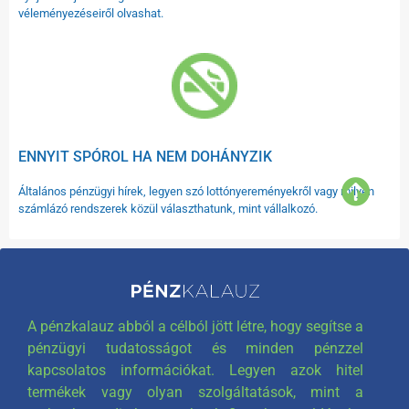
véleményezéseiről olvashat.
ENNYIT SPÓROL HA NEM DOHÁNYZIK
Általános pénzügyi hírek, legyen szó lottónyereményekről vagy milyen
számlázó rendszerek közül választhatunk, mint vállalkozó.
A pénzkalauz abból a célból jött létre, hogy segítse a
pénzügyi tudatosságot és minden pénzzel
kapcsolatos információkat. Legyen azok hitel
termékek vagy olyan szolgáltatások, mint a