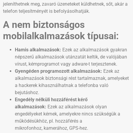
jeleníthetnek meg, zavaró üzeneteket küldhetnek, sőt, akár a
telefon teljesítményét is befolyásolhatják.
A nem biztonságos
mobilalkalmazások típusai:
Hamis alkalmazások:
Ezek az alkalmazások gyakran
népszerű alkalmazások utánzatát keltik, de valójában
vírust, kémprogramot vagy adware-t terjesztenek.
Gyengéden programozott alkalmazások:
Ezek az
alkalmazások biztonsági rést tartalmaznak, amelyeket
a hackerek kihasználhatnak a telefonba való
bejutáshoz.
Engedély nélküli hozzáférést kérő
alkalmazások:
Ezek az alkalmazások olyan
engedélyeket kérnek, amelyekre nincs szükségük a
működésükhöz, pl. hozzáférés a
mikrofonhoz, kamerához, GPS-hez.