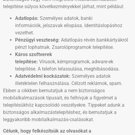
telepítése súlyos következményekkel járhat, mint például:
Adatlopás:
Személyes adatok, banki
információk, jelszavak ellopása. Identitáslopáshoz
vezethet.
Pénzügyi veszteség:
Adatlopás révén bankkártyákról
pénzt lophatnak. Zsarolóprogramok telepítése.
Káros szoftverek
telepítése:
Vírusok, kémprogramok, adware-ek
telepítése. A telefon lelassulása, meghibásodása.
Adatvédelmi kockázatok:
Személyes adatok
illetéktelen felhasználása. Célzott reklámok, spam.
Ebben a cikkben bemutatjuk a nem biztonságos
mobilalkalmazások típusait, és felhívjuk a figyelmet a
telepítésükhöz kapcsolódó veszélyekre. Tippeket adunk a
biztonságos alkalmazástelepítéshez, és bemutatjuk a
leggyakoribb mobilalkalmazás-csalásokat.
Célunk, hogy felkészítsük az olvasókat a