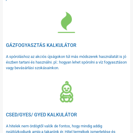
GÁZFOGYASZTÁS KALKULÁTOR
A spóroláshoz az akciós újságokon túl más módszerek használatát is jó
észben tartani és használni. pl.: hogyan lehet spórolni a víz fogyasztáson
vagy bevásárlási szokásainkon.
CSED/GYES/ GYED KALKULÁTOR
A hitelek nem ördögtől valók de fontos, hogy mindig addig
nyújtózkodjunk amíg a takarónk ér. Hitel termékek ismertetése és