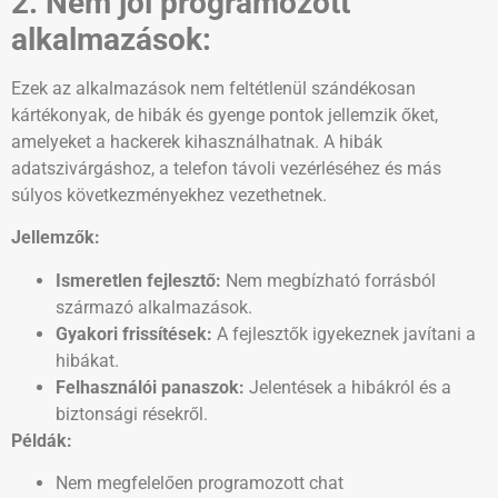
2. Nem jól programozott
alkalmazások:
Ezek az alkalmazások nem feltétlenül szándékosan
kártékonyak, de hibák és gyenge pontok jellemzik őket,
amelyeket a hackerek kihasználhatnak. A hibák
adatszivárgáshoz, a telefon távoli vezérléséhez és más
súlyos következményekhez vezethetnek.
Jellemzők:
Ismeretlen fejlesztő:
Nem megbízható forrásból
származó alkalmazások.
Gyakori frissítések:
A fejlesztők igyekeznek javítani a
hibákat.
Felhasználói panaszok:
Jelentések a hibákról és a
biztonsági résekről.
Példák:
Nem megfelelően programozott chat