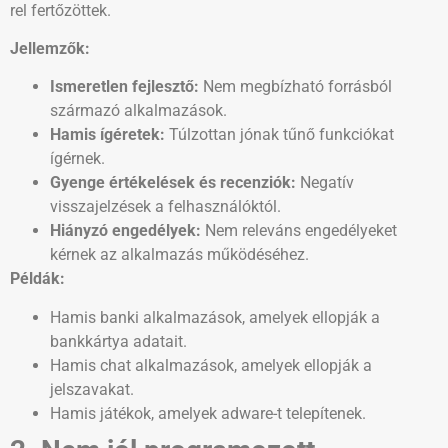
rel fertőzöttek.
Jellemzők:
Ismeretlen fejlesztő:
Nem megbízható forrásból
származó alkalmazások.
Hamis ígéretek:
Túlzottan jónak tűnő funkciókat
ígérnek.
Gyenge értékelések és recenziók:
Negatív
visszajelzések a felhasználóktól.
Hiányzó engedélyek:
Nem releváns engedélyeket
kérnek az alkalmazás működéséhez.
Példák:
Hamis banki alkalmazások, amelyek ellopják a
bankkártya adatait.
Hamis chat alkalmazások, amelyek ellopják a
jelszavakat.
Hamis játékok, amelyek adware-t telepítenek.