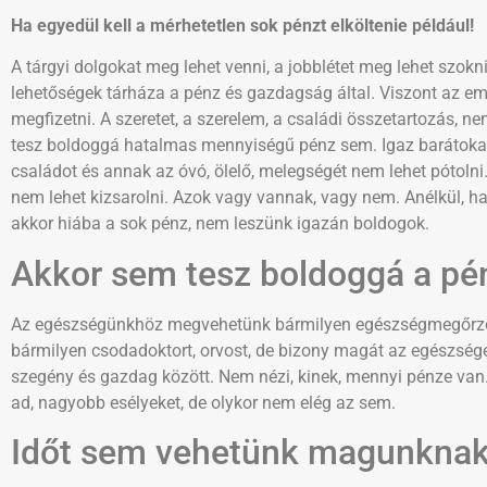
Ha egyedül kell a mérhetetlen sok pénzt elköltenie például!
A tárgyi dolgokat meg lehet venni, a jobblétet meg lehet szokni,
lehetőségek tárháza a pénz és gazdagság által. Viszont az 
megfizetni. A szeretet, a szerelem, a családi összetartozás, 
tesz boldoggá hatalmas mennyiségű pénz sem. Igaz barátokat,
családot és annak az óvó, ölelő, melegségét nem lehet pótol
nem lehet kizsarolni. Azok vagy vannak, vagy nem. Anélkül, h
akkor hiába a sok pénz, nem leszünk igazán boldogok.
Akkor sem tesz boldoggá a pén
Az egészségünkhöz megvehetünk bármilyen egészségmegőrző sz
bármilyen csodadoktort, orvost, de bizony magát az egészség
szegény és gazdag között. Nem nézi, kinek, mennyi pénze van.
ad, nagyobb esélyeket, de olykor nem elég az sem.
Időt sem vehetünk magunknak