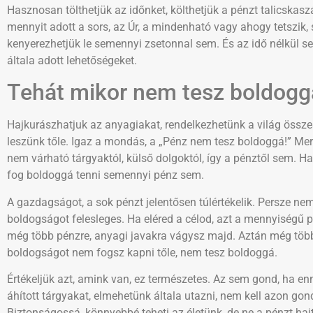
Hasznosan tölthetjük az időnket, költhetjük a pénzt talicskas
mennyit adott a sors, az Úr, a mindenható vagy ahogy tetszik,
kenyerezhetjük le semennyi zsetonnal sem. És az idő nélkül 
általa adott lehetőségeket.
Tehát mikor nem tesz boldogg
Hajkurászhatjuk az anyagiakat, rendelkezhetünk a világ össz
leszünk tőle. Igaz a mondás, a „Pénz nem tesz boldoggá!” M
nem várható tárgyaktól, külső dolgoktól, így a pénztől sem. Ha
fog boldoggá tenni semennyi pénz sem.
A gazdagságot, a sok pénzt jelentősen túlértékelik. Persze nem 
boldogságot felesleges. Ha eléred a célod, azt a mennyiségű p
még több pénzre, anyagi javakra vágysz majd. Aztán még többr
boldogságot nem fogsz kapni tőle, nem tesz boldoggá.
Értékeljük azt, amink van, ez természetes. Az sem gond, ha en
áhított tárgyakat, elmehetünk általa utazni, nem kell azon go
Biztonságossá, könnyebbé teheti az életünk, de ne a pénzt h