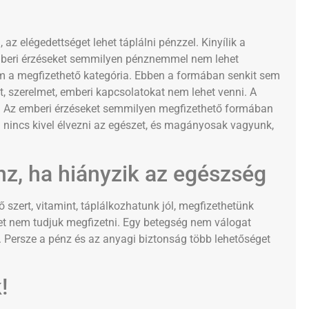
 az elégedettséget lehet táplálni pénzzel. Kinyílik a
emberi érzéseket semmilyen pénznemmel nem lehet
nem a megfizethető kategória. Ebben a formában senkit sem
 szerelmet, emberi kapcsolatokat nem lehet venni. A
ni. Az emberi érzéseket semmilyen megfizethető formában
a nincs kivel élvezni az egészet, és magányosak vagyunk,
z, ha hiányzik az egészség
ert, vitamint, táplálkozhatunk jól, megfizethetünk
et nem tudjuk megfizetni. Egy betegség nem válogat
 Persze a pénz és az anyagi biztonság több lehetőséget
!