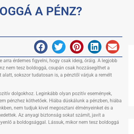
OGGÁ A PÉNZ?
e arra érdemes figyelni, hogy csak ideig, óráig. A legjobb
énz nem tesz boldoggá, csupán csak hozzásegíthet a
latt, sokszor tudatosan is, a pénztől várjuk a remélt
ozitív dolgokhoz. Leginkább olyan pozitív események,
nem pénzhez köthetőek. Hiába dúskálunk a pénzben, hiába
nkben, nem tudjuk kivel megosztani élményeinket és a
dettek. Az anyagi biztonság sokat számít, javít a
 egyenlő a boldogsággal. Lássuk, mikor nem tesz boldoggá