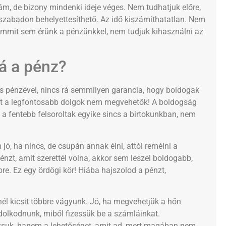
zám, de bizony mindenki ideje véges. Nem tudhatjuk előre,
 szabadon behelyettesíthető. Az idő kiszámíthatatlan. Nem
semmit sem érünk a pénzünkkel, nem tudjuk kihasználni az
á a pénz?
es pénzével, nincs rá semmilyen garancia, hogy boldogak
ert a legfontosabb dolgok nem megvehetők! A boldogság
 a fentebb felsoroltak egyike sincs a birtokunkban, nem
jó, ha nincs, de csupán annak élni, attól remélni a
énzt, amit szerettél volna, akkor sem leszel boldogabb,
e. Ez egy ördögi kör! Hiába hajszolod a pénzt,
nél kicsit többre vágyunk. Jó, ha megvehetjük a hőn
ndolkodnunk, miből fizessük be a számláinkat.
ajtsuk, hanem a lehetőséget, amit ad, mert magában nem