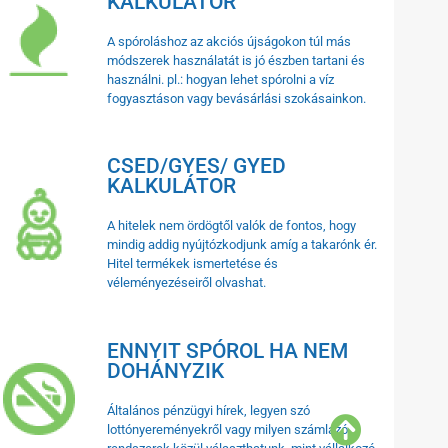
KALKULÁTOR
A spóroláshoz az akciós újságokon túl más
módszerek használatát is jó észben tartani és
használni. pl.: hogyan lehet spórolni a víz
fogyasztáson vagy bevásárlási szokásainkon.
CSED/GYES/ GYED
KALKULÁTOR
A hitelek nem ördögtől valók de fontos, hogy
mindig addig nyújtózkodjunk amíg a takarónk ér.
Hitel termékek ismertetése és
véleményezéseiről olvashat.
ENNYIT SPÓROL HA NEM
DOHÁNYZIK
Általános pénzügyi hírek, legyen szó
lottónyereményekről vagy milyen számlázó