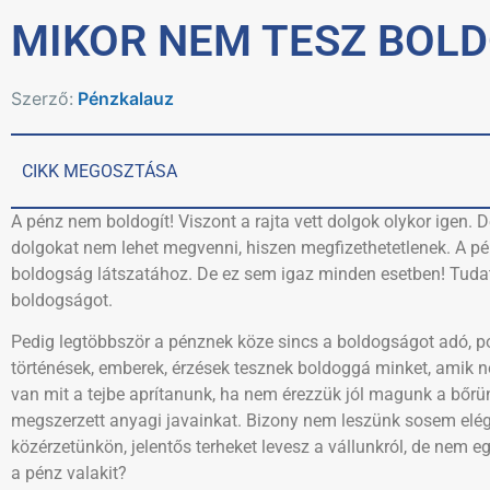
MIKOR NEM TESZ BOLD
Szerző:
Pénzkalauz
CIKK MEGOSZTÁSA
A pénz nem boldogít! Viszont a rajta vett dolgok olykor igen. D
dolgokat nem lehet megvenni, hiszen megfizethetetlenek. A p
boldogság látszatához. De ez sem igaz minden esetben! Tudat a
boldogságot.
Pedig legtöbbször a pénznek köze sincs a boldogságot adó, p
történések, emberek, érzések tesznek boldoggá minket, amik 
van mit a tejbe aprítanunk, ha nem érezzük jól magunk a bőrü
megszerzett anyagi javainkat. Bizony nem leszünk sosem elége
közérzetünkön, jelentős terheket levesz a vállunkról, de nem
a pénz valakit?