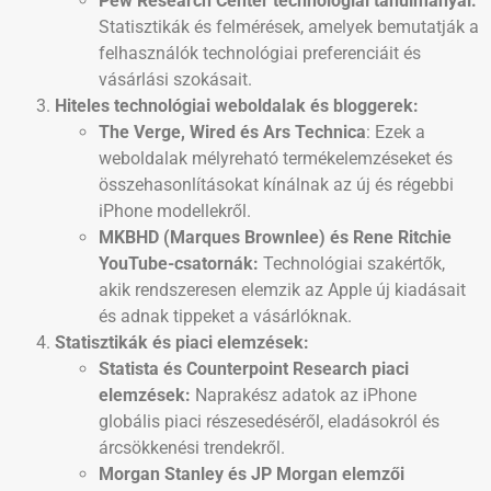
Pew Research Center technológiai tanulmányai:
Statisztikák és felmérések, amelyek bemutatják a
felhasználók technológiai preferenciáit és
vásárlási szokásait.
Hiteles technológiai weboldalak és bloggerek:
The Verge, Wired és Ars Technica
: Ezek a
weboldalak mélyreható termékelemzéseket és
összehasonlításokat kínálnak az új és régebbi
iPhone modellekről.
MKBHD (Marques Brownlee) és Rene Ritchie
YouTube-csatornák:
Technológiai szakértők,
akik rendszeresen elemzik az Apple új kiadásait
és adnak tippeket a vásárlóknak.
Statisztikák és piaci elemzések:
Statista és Counterpoint Research piaci
elemzések:
Naprakész adatok az iPhone
globális piaci részesedéséről, eladásokról és
árcsökkenési trendekről.
Morgan Stanley és JP Morgan elemzői