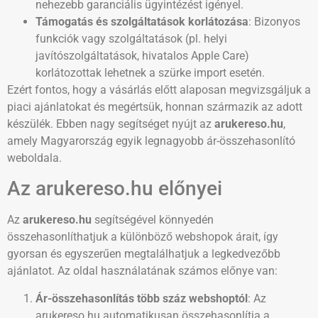
nehezebb garanciális ügyintézést igényel.
Támogatás és szolgáltatások korlátozása
: Bizonyos
funkciók vagy szolgáltatások (pl. helyi
javítószolgáltatások, hivatalos Apple Care)
korlátozottak lehetnek a szürke import esetén.
Ezért fontos, hogy a vásárlás előtt alaposan megvizsgáljuk a
piaci ajánlatokat és megértsük, honnan származik az adott
készülék. Ebben nagy segítséget nyújt az
arukereso.hu
,
amely Magyarország egyik legnagyobb ár-összehasonlító
weboldala.
Az arukereso.hu előnyei
Az
arukereso.hu
segítségével könnyedén
összehasonlíthatjuk a különböző webshopok árait, így
gyorsan és egyszerűen megtalálhatjuk a legkedvezőbb
ajánlatot. Az oldal használatának számos előnye van:
Ár-összehasonlítás több száz webshoptól
: Az
arukereso.hu automatikusan összehasonlítja a