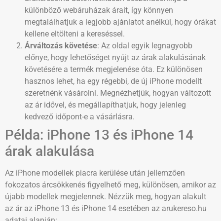
különböző webáruházak árait, így könnyen
megtalálhatjuk a legjobb ajánlatot anélkül, hogy órákat
kellene eltölteni a kereséssel.
Árváltozás követése
: Az oldal egyik legnagyobb
előnye, hogy lehetőséget nyújt az árak alakulásának
követésére a termék megjelenése óta. Ez különösen
hasznos lehet, ha egy régebbi, de új iPhone modellt
szeretnénk vásárolni. Megnézhetjük, hogyan változott
az ár idővel, és megállapíthatjuk, hogy jelenleg
kedvező időpont-e a vásárlásra.
Példa: iPhone 13 és iPhone 14
árak alakulása
Az iPhone modellek piacra kerülése után jellemzően
fokozatos árcsökkenés figyelhető meg, különösen, amikor az
újabb modellek megjelennek. Nézzük meg, hogyan alakult
az ár az iPhone 13 és iPhone 14 esetében az arukereso.hu
adatai alapján: