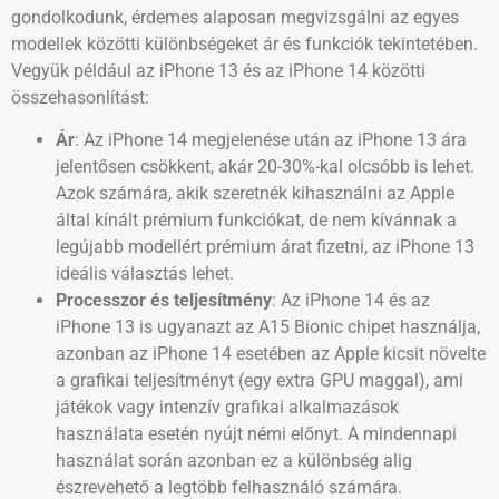
gondolkodunk, érdemes alaposan megvizsgálni az egyes
modellek közötti különbségeket ár és funkciók tekintetében.
Vegyük például az iPhone 13 és az iPhone 14 közötti
összehasonlítást:
Ár
: Az iPhone 14 megjelenése után az iPhone 13 ára
jelentősen csökkent, akár 20-30%-kal olcsóbb is lehet.
Azok számára, akik szeretnék kihasználni az Apple
által kínált prémium funkciókat, de nem kívánnak a
legújabb modellért prémium árat fizetni, az iPhone 13
ideális választás lehet.
Processzor és teljesítmény
: Az iPhone 14 és az
iPhone 13 is ugyanazt az A15 Bionic chipet használja,
azonban az iPhone 14 esetében az Apple kicsit növelte
a grafikai teljesítményt (egy extra GPU maggal), ami
játékok vagy intenzív grafikai alkalmazások
használata esetén nyújt némi előnyt. A mindennapi
használat során azonban ez a különbség alig
észrevehető a legtöbb felhasználó számára.