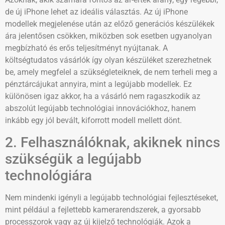
de új iPhone lehet az ideális választás. Az új iPhone
modellek megjelenése után az előző generációs készülékek
ára jelentősen csökken, miközben sok esetben ugyanolyan
megbízható és erős teljesítményt nyújtanak. A
költségtudatos vásárlók így olyan készüléket szerezhetnek
be, amely megfelel a szükségleteiknek, de nem terheli meg a
pénztárcájukat annyira, mint a legújabb modellek. Ez
különösen igaz akkor, ha a vásárló nem ragaszkodik az
abszolút legújabb technológiai innovációkhoz, hanem
inkább egy jól bevált, kiforrott modell mellett dönt.
2. Felhasználóknak, akiknek nincs
szükségük a legújabb
technológiára
Nem mindenki igényli a legújabb technológiai fejlesztéseket,
mint például a fejlettebb kamerarendszerek, a gyorsabb
processzorok vagy az új kijelző technológiák. Azok a