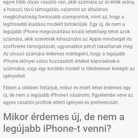
egyre több olyan vásárló van, akik számára az ár-érték arány,
a hosszú távú támogatás, valamint az általános
megbízhatóság fontosabb szempontok, mint az, hogy a
legfrissebb kiadású modellt birtokolják. Egy új, de nem a
legújabb iPhone megvásárlása kiváló lehetőség lehet azok
számára, akik szeretnék kihasználni az Apple minőségét és
szoftveres támogatását, ugyanakkor pénzt takarítanak meg.
Az olvasó számára érdemes mérlegelni, hogy a legújabb
iPhone előnyei valós hozzáadott értéket képviselnek-e
számukra, vagy egy korábbi modell is tökéletesen kielégíti az
igényeiket.
Ebben a cikkben feltárjuk, mikor és miért lehet érdemes egy
új, de nem a legújabb iPhone-t vásárolni, figyelembe véve az
egyes vásárlói profilok eltérő igényeit és preferenciáit.
Mikor érdemes új, de nem a
legújabb iPhone-t venni?