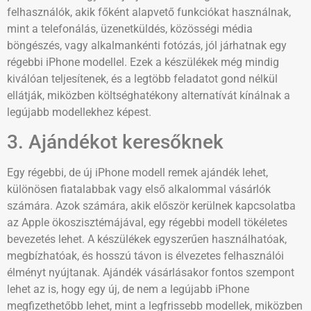
felhasználók, akik főként alapvető funkciókat használnak,
mint a telefonálás, üzenetküldés, közösségi média
böngészés, vagy alkalmankénti fotózás, jól járhatnak egy
régebbi iPhone modellel. Ezek a készülékek még mindig
kiválóan teljesítenek, és a legtöbb feladatot gond nélkül
ellátják, miközben költséghatékony alternatívát kínálnak a
legújabb modellekhez képest.
3. Ajándékot keresőknek
Egy régebbi, de új iPhone modell remek ajándék lehet,
különösen fiatalabbak vagy első alkalommal vásárlók
számára. Azok számára, akik először kerülnek kapcsolatba
az Apple ökoszisztémájával, egy régebbi modell tökéletes
bevezetés lehet. A készülékek egyszerűen használhatóak,
megbízhatóak, és hosszú távon is élvezetes felhasználói
élményt nyújtanak. Ajándék vásárlásakor fontos szempont
lehet az is, hogy egy új, de nem a legújabb iPhone
megfizethetőbb lehet, mint a legfrissebb modellek, miközben