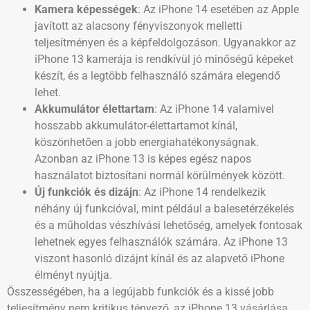
Kamera képességek
: Az iPhone 14 esetében az Apple
javított az alacsony fényviszonyok melletti
teljesítményen és a képfeldolgozáson. Ugyanakkor az
iPhone 13 kamerája is rendkívül jó minőségű képeket
készít, és a legtöbb felhasználó számára elegendő
lehet.
Akkumulátor élettartam
: Az iPhone 14 valamivel
hosszabb akkumulátor-élettartamot kínál,
köszönhetően a jobb energiahatékonyságnak.
Azonban az iPhone 13 is képes egész napos
használatot biztosítani normál körülmények között.
Új funkciók és dizájn
: Az iPhone 14 rendelkezik
néhány új funkcióval, mint például a balesetérzékelés
és a műholdas vészhívási lehetőség, amelyek fontosak
lehetnek egyes felhasználók számára. Az iPhone 13
viszont hasonló dizájnt kínál és az alapvető iPhone
élményt nyújtja.
Összességében, ha a legújabb funkciók és a kissé jobb
teljesítmény nem kritikus tényező, az iPhone 13 vásárlása