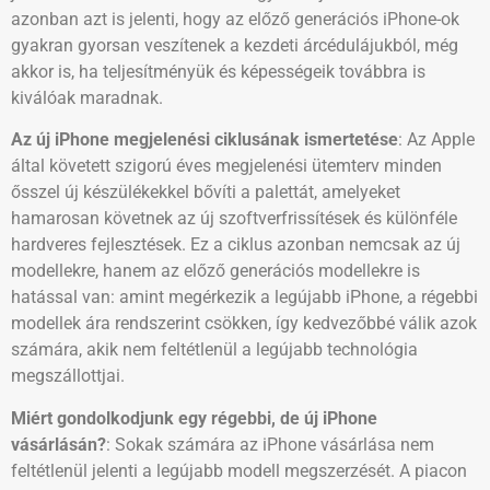
azonban azt is jelenti, hogy az előző generációs iPhone-ok
gyakran gyorsan veszítenek a kezdeti árcédulájukból, még
akkor is, ha teljesítményük és képességeik továbbra is
kiválóak maradnak.
Az új iPhone megjelenési ciklusának ismertetése
: Az Apple
által követett szigorú éves megjelenési ütemterv minden
ősszel új készülékekkel bővíti a palettát, amelyeket
hamarosan követnek az új szoftverfrissítések és különféle
hardveres fejlesztések. Ez a ciklus azonban nemcsak az új
modellekre, hanem az előző generációs modellekre is
hatással van: amint megérkezik a legújabb iPhone, a régebbi
modellek ára rendszerint csökken, így kedvezőbbé válik azok
számára, akik nem feltétlenül a legújabb technológia
megszállottjai.
Miért gondolkodjunk egy régebbi, de új iPhone
vásárlásán?
: Sokak számára az iPhone vásárlása nem
feltétlenül jelenti a legújabb modell megszerzését. A piacon