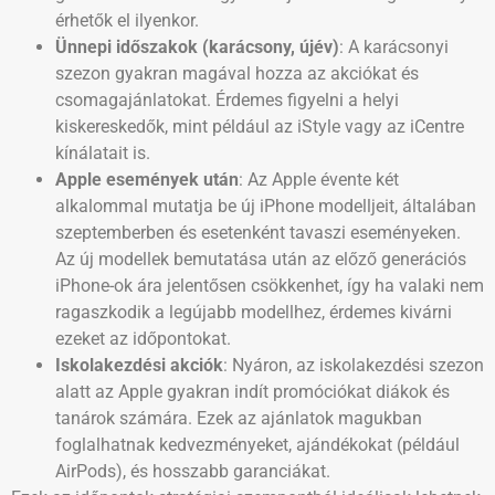
érhetők el ilyenkor.
Ünnepi időszakok (karácsony, újév)
: A karácsonyi
szezon gyakran magával hozza az akciókat és
csomagajánlatokat. Érdemes figyelni a helyi
kiskereskedők, mint például az iStyle vagy az iCentre
kínálatait is.
Apple események után
: Az Apple évente két
alkalommal mutatja be új iPhone modelljeit, általában
szeptemberben és esetenként tavaszi eseményeken.
Az új modellek bemutatása után az előző generációs
iPhone-ok ára jelentősen csökkenhet, így ha valaki nem
ragaszkodik a legújabb modellhez, érdemes kivárni
ezeket az időpontokat.
Iskolakezdési akciók
: Nyáron, az iskolakezdési szezon
alatt az Apple gyakran indít promóciókat diákok és
tanárok számára. Ezek az ajánlatok magukban
foglalhatnak kedvezményeket, ajándékokat (például
AirPods), és hosszabb garanciákat.