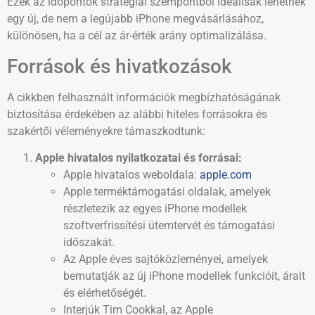
Ezek az időpontok stratégiai szempontból ideálisak lehetnek
egy új, de nem a legújabb iPhone megvásárlásához,
különösen, ha a cél az ár-érték arány optimalizálása.
Források és hivatkozások
A cikkben felhasznált információk megbízhatóságának
biztosítása érdekében az alábbi hiteles forrásokra és
szakértői véleményekre támaszkodtunk:
Apple hivatalos nyilatkozatai és forrásai:
Apple hivatalos weboldala:
apple.com
Apple terméktámogatási oldalak, amelyek
részletezik az egyes iPhone modellek
szoftverfrissítési ütemtervét és támogatási
időszakát.
Az Apple éves sajtóközleményei, amelyek
bemutatják az új iPhone modellek funkcióit, árait
és elérhetőségét.
Interjúk Tim Cookkal, az Apple