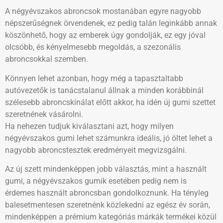
A négyévszakos abroncsok mostanában egyre nagyobb
népszerűségnek örvendenek, ez pedig talán leginkább annak
köszönhető, hogy az emberek úgy gondolják, ez egy jóval
olcsóbb, és kényelmesebb megoldás, a szezonális
abroncsokkal szemben.
Könnyen lehet azonban, hogy még a tapasztaltabb
autóvezetők is tanácstalanul állnak a minden korábbinál
szélesebb abroncskínálat előtt akkor, ha idén új gumi szettet
szeretnének vásárolni.
Ha nehezen tudjuk kiválasztani azt, hogy milyen
négyévszakos gumi lehet számunkra ideális, jó öltet lehet a
nagyobb abroncstesztek eredményeit megvizsgálni.
Az új szett mindenképpen jobb választás, mint a használt
gumi, a négyévszakos gumik esetében pedig nem is
érdemes használt abroncsban gondolkoznunk. Ha tényleg
balesetmentesen szeretnénk közlekedni az egész év során,
mindenképpen a prémium kategóriás márkák termékei közül