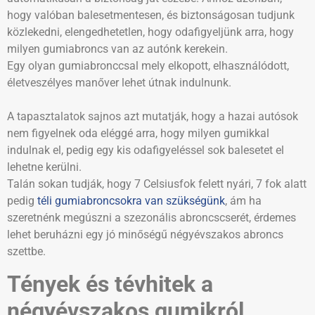
hogy valóban balesetmentesen, és biztonságosan tudjunk
közlekedni, elengedhetetlen, hogy odafigyeljünk arra, hogy
milyen gumiabroncs van az autónk kerekein.
Egy olyan gumiabronccsal mely elkopott, elhasználódott,
életveszélyes manőver lehet útnak indulnunk.
A tapasztalatok sajnos azt mutatják, hogy a hazai autósok
nem figyelnek oda eléggé arra, hogy milyen gumikkal
indulnak el, pedig egy kis odafigyeléssel sok balesetet el
lehetne kerülni.
Talán sokan tudják, hogy 7 Celsiusfok felett nyári, 7 fok alatt
pedig
téli gumiabroncsokra van szükségünk
, ám ha
szeretnénk megúszni a szezonális abroncscserét, érdemes
lehet beruházni egy jó minőségű négyévszakos abroncs
szettbe.
Tények és tévhitek a
négyévszakos gumikról