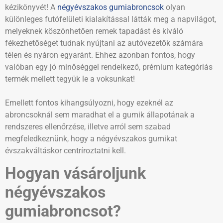
kézikönyvét! A
négyévszakos gumiabroncsok
olyan
különleges futófelületi kialakítással látták meg a napvilágot,
melyeknek köszönhetően remek tapadást és kiváló
fékezhetőséget tudnak nyújtani az autóvezetők számára
télen és nyáron egyaránt. Ehhez azonban fontos, hogy
valóban egy jó minőséggel rendelkező, prémium kategóriás
termék mellett tegyük le a voksunkat!
Emellett fontos kihangsúlyozni, hogy ezeknél az
abroncsoknál sem maradhat el a gumik állapotának a
rendszeres ellenőrzése, illetve arról sem szabad
megfeledkeznünk, hogy a négyévszakos gumikat
évszakváltáskor centríroztatni kell.
Hogyan vásároljunk
négyévszakos
gumiabroncsot?