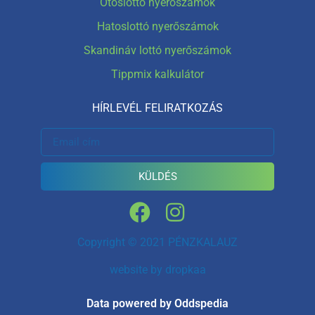
Ötöslottó nyerőszámok
Hatoslottó nyerőszámok
Skandináv lottó nyerőszámok
Tippmix kalkulátor
HÍRLEVÉL FELIRATKOZÁS
KÜLDÉS
Copyright © 2021 PÉNZKALAUZ
website by
dropkaa
Data powered by Oddspedia