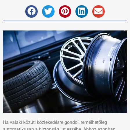
Ha valaki közúti közlekedésre gondol, remélhetőleg
automatikusan a biztonság jut eszébe. Ahhoz azonban,