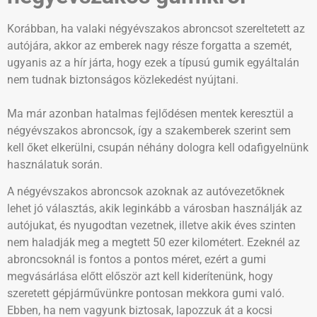
Korábban, ha valaki négyévszakos abroncsot szereltetett az
autójára, akkor az emberek nagy része forgatta a szemét,
ugyanis az a hír járta, hogy ezek a típusú gumik egyáltalán
nem tudnak biztonságos közlekedést nyújtani.
Ma már azonban hatalmas fejlődésen mentek keresztül a
négyévszakos abroncsok, így a szakemberek szerint sem
kell őket elkerülni, csupán néhány dologra kell odafigyelnünk
használatuk során.
A négyévszakos abroncsok azoknak az autóvezetőknek
lehet jó választás, akik leginkább a városban használják az
autójukat, és nyugodtan vezetnek, illetve akik éves szinten
nem haladják meg a megtett 50 ezer kilométert. Ezeknél az
abroncsoknál is fontos a pontos méret, ezért a gumi
megvásárlása előtt először azt kell kiderítenünk, hogy
szeretett gépjárművünkre pontosan mekkora gumi való.
Ebben, ha nem vagyunk biztosak, lapozzuk át a kocsi