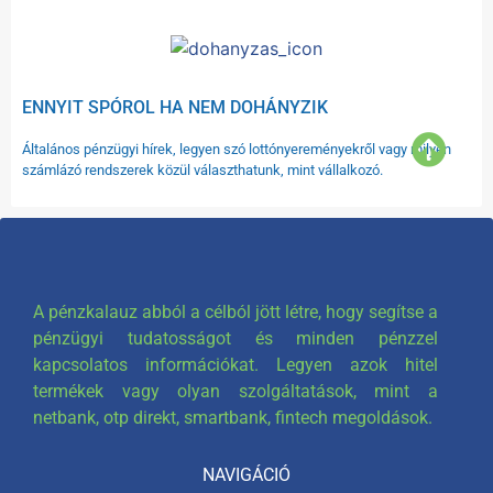
ENNYIT SPÓROL HA NEM DOHÁNYZIK
Általános pénzügyi hírek, legyen szó lottónyereményekről vagy milyen
számlázó rendszerek közül választhatunk, mint vállalkozó.
A pénzkalauz abból a célból jött létre, hogy segítse a
pénzügyi tudatosságot és minden pénzzel
kapcsolatos információkat. Legyen azok hitel
termékek vagy olyan szolgáltatások, mint a
netbank, otp direkt, smartbank, fintech megoldások.
NAVIGÁCIÓ