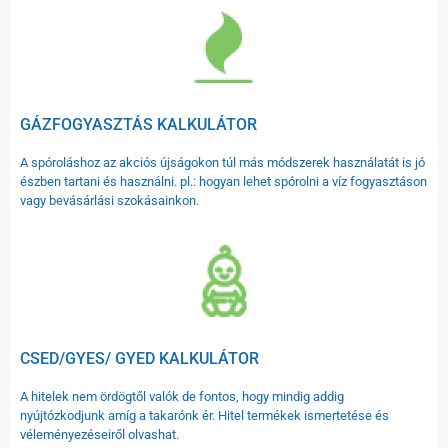
GÁZFOGYASZTÁS KALKULÁTOR
A spóroláshoz az akciós újságokon túl más módszerek használatát is jó
észben tartani és használni. pl.: hogyan lehet spórolni a víz fogyasztáson
vagy bevásárlási szokásainkon.
CSED/GYES/ GYED KALKULÁTOR
A hitelek nem ördögtől valók de fontos, hogy mindig addig
nyújtózkodjunk amíg a takarónk ér. Hitel termékek ismertetése és
véleményezéseiről olvashat.