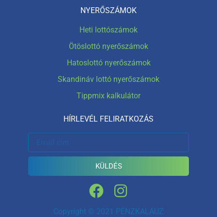
NYERŐSZÁMOK
Heti lottószámok
Ötöslottó nyerőszámok
Hatoslottó nyerőszámok
Skandináv lottó nyerőszámok
Tippmix kalkulátor
HÍRLEVÉL FELIRATKOZÁS
KÜLDÉS
Copyright © 2021 PÉNZKALAUZ