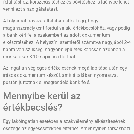
felújításhoz, korszerűsítéshez és bővítéshez is igénybe lehet
venni ezt a szolgálatatást.
A folyamat hossza általában attól függ, hogy
magánszemélyként fordul valaki értékbecslőhöz, vagy pedig
a bank kéri fel a szakembert az adott dokumentum
elkészítéséhez. A helyszíni szemlétől számítva nagyjából 2-4
napra van szükség, nagyobb épületek kapcsán azonban a
munka akár 8-10 napig is eltarthat.
Az ingatlan végleges értékelésének megállapítása után egy
írásos dokumentum készül, amit általában nyomtatva,
postán juttatnak el megrendelő bank felé.
Mennyibe kerül az
értékbecslés?
Egy lakóingatlan esetében a szakvélemény elkészítésének
összege az egyesesetekben eltérhet. Amennyiben társasházi