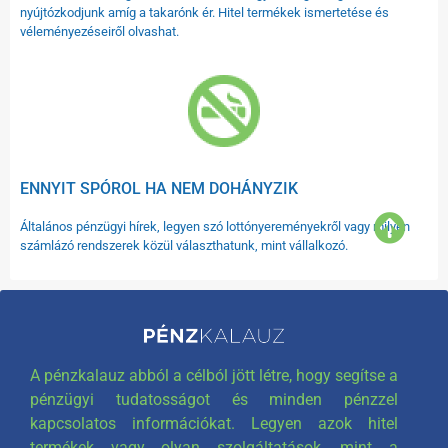
nyújtózkodjunk amíg a takarónk ér. Hitel termékek ismertetése és
véleményezéseiről olvashat.
ENNYIT SPÓROL HA NEM DOHÁNYZIK
Általános pénzügyi hírek, legyen szó lottónyereményekről vagy milyen
számlázó rendszerek közül választhatunk, mint vállalkozó.
A pénzkalauz abból a célból jött létre, hogy segítse a
pénzügyi tudatosságot és minden pénzzel
kapcsolatos információkat. Legyen azok hitel
termékek vagy olyan szolgáltatások, mint a