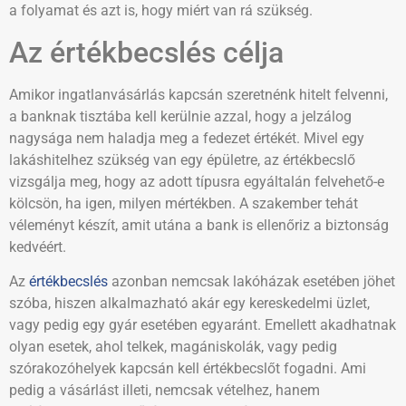
a folyamat és azt is, hogy miért van rá szükség.
Az értékbecslés célja
Amikor ingatlanvásárlás kapcsán szeretnénk hitelt felvenni,
a banknak tisztába kell kerülnie azzal, hogy a jelzálog
nagysága nem haladja meg a fedezet értékét. Mivel egy
lakáshitelhez szükség van egy épületre, az értékbecslő
vizsgálja meg, hogy az adott típusra egyáltalán felvehető-e
kölcsön, ha igen, milyen mértékben. A szakember tehát
véleményt készít, amit utána a bank is ellenőriz a biztonság
kedvéért.
Az
értékbecslés
azonban nemcsak lakóházak esetében jöhet
szóba, hiszen alkalmazható akár egy kereskedelmi üzlet,
vagy pedig egy gyár esetében egyaránt. Emellett akadhatnak
olyan esetek, ahol telkek, magániskolák, vagy pedig
szórakozóhelyek kapcsán kell értékbecslőt fogadni. Ami
pedig a vásárlást illeti, nemcsak vételhez, hanem