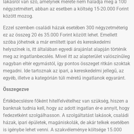
lakásról van szó, amelynek mérete nem haladja meg a 100
négyzetmétert, abban az esetben a költség 15-20.000 Forint
között mozog.
Ezzel szemben családi házak esetében 300 négyzetméterig
ez az összeg 20 és 35.000 Forint között lehet. Emellett
szóba jöhetnek a már említett ipari és kereskedelmi
helyszínek is, itt általában egyedi árajánlat alapján történik
meg az ingatlanbecslés. Mivel itt az alapterület valószínűleg
nagyban eltér egymástól, így pontos összeget ritkán szoktak
megadni. Ide tartoznak az ipari, a kereskedelmi jellegű, az
egyéb, illetve a kategórián túli méretű ingatlanok egyaránt.
Összegezve
Értékbecslésre főként hitelfelvételhez van szükség, hiszen a
banknak tudnia kell, hogy az adott ingatlan ér-e annyit, hogy
fedezetként szolgálhasson. A szolgáltatást lakások, családi
házak, ipari épületek, magániskolák, de akár telkek esetében
is igénybe lehet venni. A szakvéleménye költsége 15.000