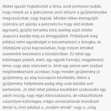
Akiket igazán foglalkoztat a téma, azok pontosan tudják,
hogy melyik az a (pénz)érme, amit először a gyűjteményébe
megvásároltak, vagy kaptak. Minden lelkes éremgyűjtő
számára azt ajánlja a penzvero.hu hogy első körben
egyszerű, gyűjtői tematika köré, esetleg saját ötletre
alapozva kezdje meg az érmegyűjtést. Próbáljunk meg
például némi egyediséget is becsempészni a dologba, és
ötleteljünk azzal kapcsolatban, hogy milyen érméket
szeretnénk beszerezni a közeljövőben. Ez lehet egy
különleges plakett, érem, egy egyedi formájú, megjelenésű
érme, vagy akár utánveret is. Arról egy percre sem szabad
megfeledkeznünk azonban, hogy minden gyűjtemény jó
gyűjtemény, az alap koncepció bővítésére, illetve a
gyűjtemény felépítésére pedig elég csak később sort
kerítenünk. Jó ötlet lehet például kezdőként szakosodni egy
adott ország, vagy régió kibocsátásaira, de választhatunk
valamilyen különleges, mégis univerzálisnak mondható
témát is, mint például a „modern érmék” vagy a „világ