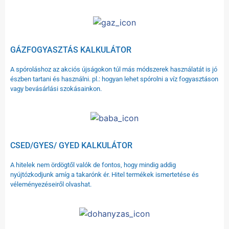
GÁZFOGYASZTÁS KALKULÁTOR
A spóroláshoz az akciós újságokon túl más módszerek használatát is jó
észben tartani és használni. pl.: hogyan lehet spórolni a víz fogyasztáson
vagy bevásárlási szokásainkon.
CSED/GYES/ GYED KALKULÁTOR
A hitelek nem ördögtől valók de fontos, hogy mindig addig
nyújtózkodjunk amíg a takarónk ér. Hitel termékek ismertetése és
véleményezéseiről olvashat.