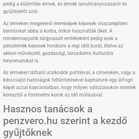
pedig a különféle érmek, és érmék tanulmányozásáról és
gyűjtéséről szól.
Az érmeken megjelenő éremképek képesek visszarepíteni
bennünket abba a korba, mikor használták őket. A
mindennapjaink tárgyiasult emlékeként pedig ezek a
pénzérmék képesek hordozni a régi időt korát, illetve az
akkori művészeti, gazdasági, társadalmi, kulturális
lenyomatokat is.
Az érmeken látható uralkodók portréival, a címereken, vagy a
kibocsájtó hatóságok feltüntetésével kaphatunk egy átfogó
képet azzal kapcsolatban, hogy milyen változásokon mentek
keresztül a történelmi korok az idő múlásával.
Hasznos tanácsok a
penzvero.hu szerint a kezdő
gyűjtőknek