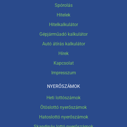
Spórolás
Hitelek
Hitelkalkulátor
Gépjárműadó kalkulátor
Autó átírás kalkulátor
Hírek
Kapcsolat
Impresszum
NYERŐSZÁMOK
Heti lottószámok
Ötöslottó nyerőszámok
Hatoslottó nyerőszámok
Skandináv lottó nyerőszámok