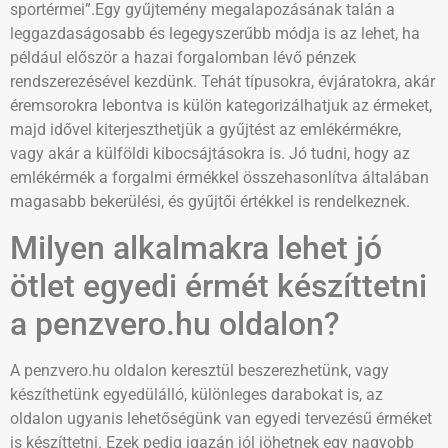
sportérmei”.Egy gyűjtemény megalapozásának talán a
leggazdaságosabb és legegyszerűbb módja is az lehet, ha
például először a hazai forgalomban lévő pénzek
rendszerezésével kezdünk. Tehát típusokra, évjáratokra, akár
éremsorokra lebontva is külön kategorizálhatjuk az érmeket,
majd idővel kiterjeszthetjük a gyűjtést az emlékérmékre,
vagy akár a külföldi kibocsájtásokra is. Jó tudni, hogy az
emlékérmék a forgalmi érmékkel összehasonlítva általában
magasabb bekerülési, és gyűjtői értékkel is rendelkeznek.
Milyen alkalmakra lehet jó
ötlet egyedi érmét készíttetni
a penzvero.hu oldalon?
A penzvero.hu oldalon keresztül beszerezhetünk, vagy
készíthetünk egyedülálló, különleges darabokat is, az
oldalon ugyanis lehetőségünk van egyedi tervezésű érméket
is készíttetni. Ezek pedig igazán jól jöhetnek egy nagyobb