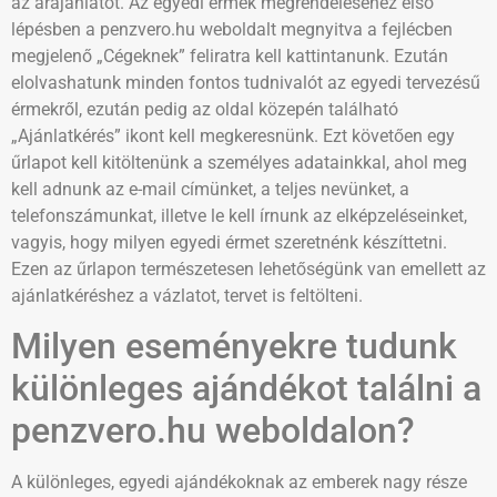
az árajánlatot. Az egyedi érmek megrendeléséhez első
lépésben a penzvero.hu weboldalt megnyitva a fejlécben
megjelenő „Cégeknek” feliratra kell kattintanunk. Ezután
elolvashatunk minden fontos tudnivalót az egyedi tervezésű
érmekről, ezután pedig az oldal közepén található
„Ajánlatkérés” ikont kell megkeresnünk. Ezt követően egy
űrlapot kell kitöltenünk a személyes adatainkkal, ahol meg
kell adnunk az e-mail címünket, a teljes nevünket, a
telefonszámunkat, illetve le kell írnunk az elképzeléseinket,
vagyis, hogy milyen egyedi érmet szeretnénk készíttetni.
Ezen az űrlapon természetesen lehetőségünk van emellett az
ajánlatkéréshez a vázlatot, tervet is feltölteni.
Milyen eseményekre tudunk
különleges ajándékot találni a
penzvero.hu weboldalon?
A különleges, egyedi ajándékoknak az emberek nagy része