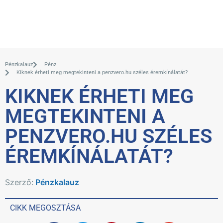
Pénzkalauz
Pénz
Kiknek érheti meg megtekinteni a penzvero.hu széles éremkínálatát?
KIKNEK ÉRHETI MEG
MEGTEKINTENI A
PENZVERO.HU SZÉLES
ÉREMKÍNÁLATÁT?
Szerző:
Pénzkalauz
CIKK MEGOSZTÁSA