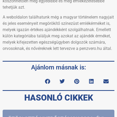
köszönhetően még egyedibbé és még emlékezetesebbé
tehetjük azt.
A weboldalon találhatunk még a magyar történelem nagyjait
és jeles eseményeit megörökítő színezüst emlékérméket is,
melyek igazán értékes ajándékként szolgálhatnak. Emellett
külön kategóriába találjuk meg azokat az ajándék érméket,
melyek kifejezetten egészségügyben dolgozók számára,
orvosoknak, és nővéreknek lett tervezve a penzvero.hu által.
Ajánlom másnak is:
HASONLÓ CIKKEK