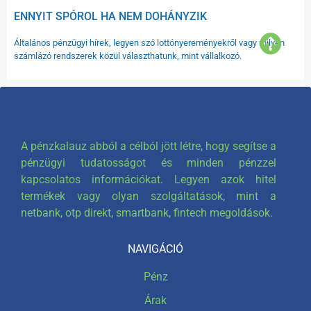
ENNYIT SPÓROL HA NEM DOHÁNYZIK
Általános pénzügyi hírek, legyen szó lottónyereményekről vagy milyen
számlázó rendszerek közül választhatunk, mint vállalkozó.
A pénzkalauz abból a célból jött létre, hogy segítse a
pénzügyi tudatosságot és minden pénzzel
kapcsolatos információkat. Legyen azok hitel
termékek vagy olyan szolgáltatások, mint a
netbank, otp direkt, smartbank, fintech megoldások.
NAVIGÁCIÓ
Pénz
Árak