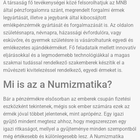
A társaság fő tevékenységei közé felsorolhatjuk az MNB
által pénzforgalomra szánt, megrendelt forgalmi érmek
legyártását, illetve a jegybank által kibocsájtott
emlékpénzérmék gyártását és forgalmazását is. Az oldalon
születésnapra, névnapra, házassági évfordulóra, vagy
esküvőre, és gyermek születésre is vásárolhatunk egyedi és
emlékezetes ajándékérméket. Fő feladataik mellett innovatív
eljárásokkal és a legmodernebb technológiákkal a magas
szakmai tudással rendelkező szakemberek készítik el a
művészeti kivitelezéssel rendelkező, egyedi érmeket is.
Mi is az a Numizmatika?
Bár a pénzérmékre elsősorban az emberek csupán fizetési
eszközként tekintenek, mégis sok ember számára ezek az
érmék jóval többet jelentenek, mint aprópénz. Egy igazi
gyűjtő mindent megtesz ahhoz, hogy megszerezzen egy
igazi ritkaságot, mellyel a gyűjteménye minden szempontból
még értékesebb és különlegesebb lesz. A Numizmatika