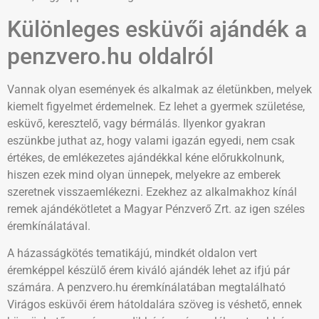
Különleges esküvői ajándék a
penzvero.hu oldalról
Vannak olyan események és alkalmak az életünkben, melyek
kiemelt figyelmet érdemelnek. Ez lehet a gyermek születése,
esküvő, keresztelő, vagy bérmálás. Ilyenkor gyakran
eszünkbe juthat az, hogy valami igazán egyedi, nem csak
értékes, de emlékezetes ajándékkal kéne előrukkolnunk,
hiszen ezek mind olyan ünnepek, melyekre az emberek
szeretnek visszaemlékezni. Ezekhez az alkalmakhoz kínál
remek ajándékötletet a Magyar Pénzverő Zrt. az igen széles
éremkínálatával.
A házasságkötés tematikájú, mindkét oldalon vert
éremképpel készülő érem kiváló ajándék lehet az ifjú pár
számára. A penzvero.hu éremkínálatában megtalálható
Virágos esküvői érem hátoldalára szöveg is véshető, ennek