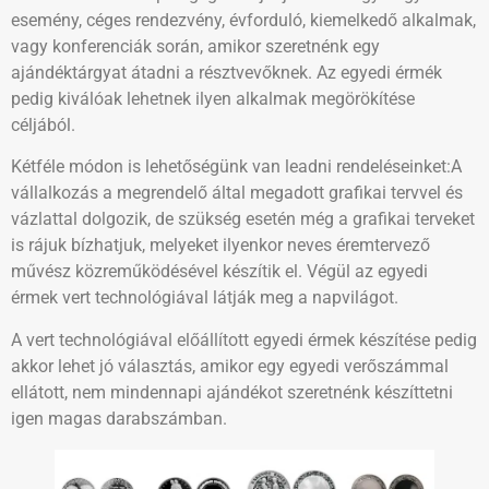
esemény, céges rendezvény, évforduló, kiemelkedő alkalmak,
vagy konferenciák során, amikor szeretnénk egy
ajándéktárgyat átadni a résztvevőknek. Az egyedi érmék
pedig kiválóak lehetnek ilyen alkalmak megörökítése
céljából.
Kétféle módon is lehetőségünk van leadni rendeléseinket:A
vállalkozás a megrendelő által megadott grafikai tervvel és
vázlattal dolgozik, de szükség esetén még a grafikai terveket
is rájuk bízhatjuk, melyeket ilyenkor neves éremtervező
művész közreműködésével készítik el. Végül az egyedi
érmek vert technológiával látják meg a napvilágot.
A vert technológiával előállított egyedi érmek készítése pedig
akkor lehet jó választás, amikor egy egyedi verőszámmal
ellátott, nem mindennapi ajándékot szeretnénk készíttetni
igen magas darabszámban.