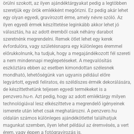
örülni szokott, az ilyen ajándéktárgyakat pedig a legtöbben
szeretjük egy örök emlékként megőrizni. Ez pedig akár lehet
egy olyan egyedi, gravírozott érme, amely névre szóló. Az
ilyen egyedi érmek készíttetése leginkább akkor lehet jó
választás, ha az adott éremből csak néhány darabot
szeretnénk megrendelni. Remek ötlet lehet egy kerek
évfordulóra, vagy születésnapra egy különleges éremmel
előrukkolnunk, ha tudjuk, hogy a megajándékozott fél szereti
a nem mindennapi meglepetéseket. A megvalósítás
eszköztára ebben az esetben kimondottan szélesnek
mondható, lehetőségünk van ugyanis például előre
legyártott, egyedi feliratos, és széldíszes érmék dekorálására,
de készíttethetünk teljesen egyedi termékeket is a
penzvero.hu-n. Azt pedig, hogy az adott emléktárgy milyen
technológiával lesz elkészíttetve a megrendelő igényeinek
ismerete után lehet csak meghatározni. A penzvero.hu
oldalán számos különleges ajándékötlettel találhatjuk
magunkat szemben, ilyen lehet például az éremvésés, a vert
érem, vagy éppen a fotógravírozás is.