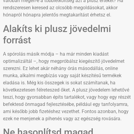
valóban megéri-e a többletköltség azt a plusz értéket? Ha
rendszeresen keresed az olcsóbb megoldásokat, akkor
hónapról hónapra jelentős megtakarítást érhetsz el.
Alakíts ki plusz jövedelmi
forrást
A spórolás másik módja – ha már minden kiadást
optimalizáltál –, hogy megpróbálsz kiegészítő jövedelmet
szerezni. Ez lehet akár néhány órás másodállás, online
munka, alkalmi megbízás vagy saját készítésű termékek
eladása is. Még kis összegek is sokat számítanak, ha
következetesen félreteszed őket. A plusz jövedelem lehetővé
teszi, hogy gyorsabban építs tartalékot, vagy hogy egy részét
befektesd önmagad fejlesztésébe, például egy tanfolyamra,
ami később jobb fizetéshez vezethet. Fontos azonban, hogy
ezek ne menjenek a pihenés vagy az egészség rovására.
Ne hasonlítsd magad