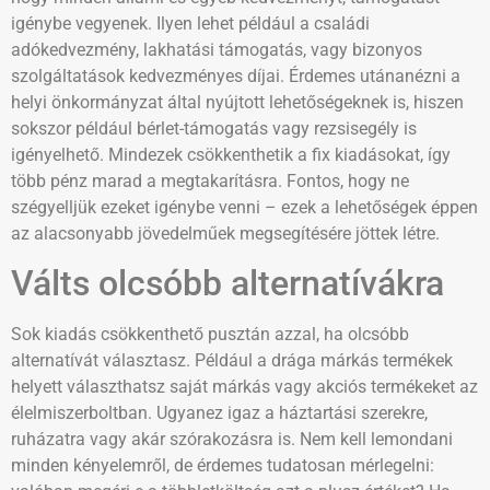
igénybe vegyenek. Ilyen lehet például a családi
adókedvezmény, lakhatási támogatás, vagy bizonyos
szolgáltatások kedvezményes díjai. Érdemes utánanézni a
helyi önkormányzat által nyújtott lehetőségeknek is, hiszen
sokszor például bérlet-támogatás vagy rezsisegély is
igényelhető. Mindezek csökkenthetik a fix kiadásokat, így
több pénz marad a megtakarításra. Fontos, hogy ne
szégyelljük ezeket igénybe venni – ezek a lehetőségek éppen
az alacsonyabb jövedelműek megsegítésére jöttek létre.
Válts olcsóbb alternatívákra
Sok kiadás csökkenthető pusztán azzal, ha olcsóbb
alternatívát választasz. Például a drága márkás termékek
helyett választhatsz saját márkás vagy akciós termékeket az
élelmiszerboltban. Ugyanez igaz a háztartási szerekre,
ruházatra vagy akár szórakozásra is. Nem kell lemondani
minden kényelemről, de érdemes tudatosan mérlegelni: