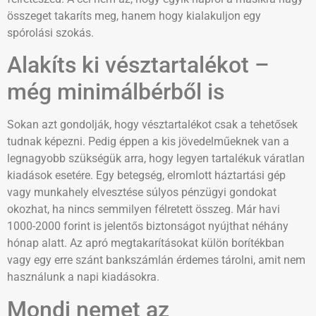
összeget takaríts meg, hanem hogy kialakuljon egy
spórolási szokás.
Alakíts ki vésztartalékot –
még minimálbérből is
Sokan azt gondolják, hogy vésztartalékot csak a tehetősek
tudnak képezni. Pedig éppen a kis jövedelműeknek van a
legnagyobb szükségük arra, hogy legyen tartalékuk váratlan
kiadások esetére. Egy betegség, elromlott háztartási gép
vagy munkahely elvesztése súlyos pénzügyi gondokat
okozhat, ha nincs semmilyen félretett összeg. Már havi
1000-2000 forint is jelentős biztonságot nyújthat néhány
hónap alatt. Az apró megtakarításokat külön borítékban
vagy egy erre szánt bankszámlán érdemes tárolni, amit nem
használunk a napi kiadásokra.
Mondj nemet az