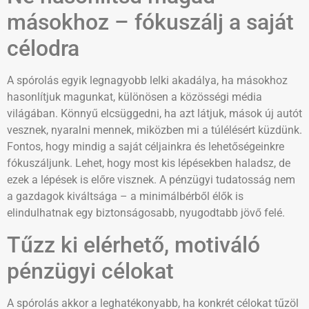
másokhoz – fókuszálj a saját
célodra
A spórolás egyik legnagyobb lelki akadálya, ha másokhoz
hasonlítjuk magunkat, különösen a közösségi média
világában. Könnyű elcsüggedni, ha azt látjuk, mások új autót
vesznek, nyaralni mennek, miközben mi a túlélésért küzdünk.
Fontos, hogy mindig a saját céljainkra és lehetőségeinkre
fókuszáljunk. Lehet, hogy most kis lépésekben haladsz, de
ezek a lépések is előre visznek. A pénzügyi tudatosság nem
a gazdagok kiváltsága – a minimálbérből élők is
elindulhatnak egy biztonságosabb, nyugodtabb jövő felé.
Tűzz ki elérhető, motiváló
pénzügyi célokat
A spórolás akkor a leghatékonyabb, ha konkrét célokat tűzöl