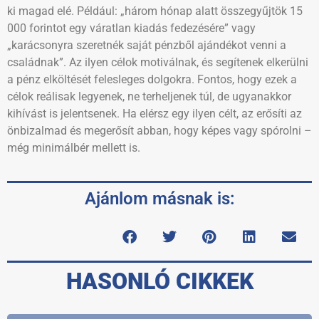
ki magad elé. Például: „három hónap alatt összegyűjtök 15
000 forintot egy váratlan kiadás fedezésére” vagy
„karácsonyra szeretnék saját pénzből ajándékot venni a
családnak”. Az ilyen célok motiválnak, és segítenek elkerülni
a pénz elköltését felesleges dolgokra. Fontos, hogy ezek a
célok reálisak legyenek, ne terheljenek túl, de ugyanakkor
kihívást is jelentsenek. Ha elérsz egy ilyen célt, az erősíti az
önbizalmad és megerősít abban, hogy képes vagy spórolni –
még minimálbér mellett is.
Ajánlom másnak is:
HASONLÓ CIKKEK