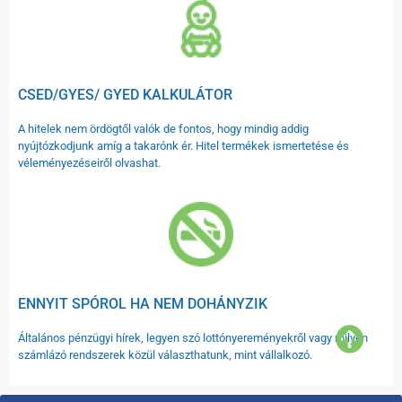
CSED/GYES/ GYED KALKULÁTOR
A hitelek nem ördögtől valók de fontos, hogy mindig addig
nyújtózkodjunk amíg a takarónk ér. Hitel termékek ismertetése és
véleményezéseiről olvashat.
ENNYIT SPÓROL HA NEM DOHÁNYZIK
Általános pénzügyi hírek, legyen szó lottónyereményekről vagy milyen
számlázó rendszerek közül választhatunk, mint vállalkozó.