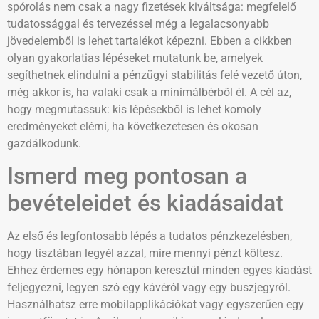
spórolás nem csak a nagy fizetések kiváltsága: megfelelő
tudatossággal és tervezéssel még a legalacsonyabb
jövedelemből is lehet tartalékot képezni. Ebben a cikkben
olyan gyakorlatias lépéseket mutatunk be, amelyek
segíthetnek elindulni a pénzügyi stabilitás felé vezető úton,
még akkor is, ha valaki csak a minimálbérből él. A cél az,
hogy megmutassuk: kis lépésekből is lehet komoly
eredményeket elérni, ha következetesen és okosan
gazdálkodunk.
Ismerd meg pontosan a
bevételeidet és kiadásaidat
Az első és legfontosabb lépés a tudatos pénzkezelésben,
hogy tisztában legyél azzal, mire mennyi pénzt költesz.
Ehhez érdemes egy hónapon keresztül minden egyes kiadást
feljegyezni, legyen szó egy kávéról vagy egy buszjegyről.
Használhatsz erre mobilapplikációkat vagy egyszerűen egy