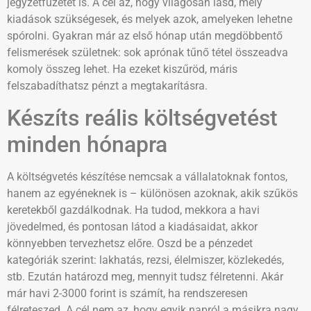
jegyzetfüzetet is. A cél az, hogy világosan lásd, mely
kiadások szükségesek, és melyek azok, amelyeken lehetne
spórolni. Gyakran már az első hónap után megdöbbentő
felismerések születnek: sok aprónak tűnő tétel összeadva
komoly összeg lehet. Ha ezeket kiszűröd, máris
felszabadíthatsz pénzt a megtakarításra.
Készíts reális költségvetést
minden hónapra
A költségvetés készítése nemcsak a vállalatoknak fontos,
hanem az egyéneknek is – különösen azoknak, akik szűkös
keretekből gazdálkodnak. Ha tudod, mekkora a havi
jövedelmed, és pontosan látod a kiadásaidat, akkor
könnyebben tervezhetsz előre. Oszd be a pénzedet
kategóriák szerint: lakhatás, rezsi, élelmiszer, közlekedés,
stb. Ezután határozd meg, mennyit tudsz félretenni. Akár
már havi 2-3000 forint is számít, ha rendszeresen
félreteszed. A cél nem az, hogy egyik napról a másikra nagy