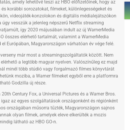
tás, amely lehetővé teszi az HBO előfizetőinek, hogy az
és korábbi sorozatokat, filmeket, különlegességeket és
ön, videojáték-konzolokon és digitális médialejátszókon
Ha úgy vesszük a jelenleg népszerű Netflix streaming
vatjamúlt, így 2020 májusában indult az új WarnerMedia
O összes elérhető tartalmát, valamint a WarnerMedia
d el Európában, Magyarországon várhatóan év vége felé.
a verseny már most a streamingszolgáltatók között. Nem
r elérhető a legtöbb magyar nyelven. Valószínűleg ez majd
ál minél több stúdió vagy forgalmazó filmes könyvtárát
hetünk moziba, a Warner filmeket egyből erre a platformra
ható Godzilla új része.
0th Century Fox, a Universal Pictures és a Warner Bros.
ek, igaz az egyes szolgáltatások országonként és régiónként
zámos országában műsorra tűzték, Magyarországon sajnos
annak olyan filmek, amelyek eleve elkerülték a mozis
g mindig látható az HBO GO-n.