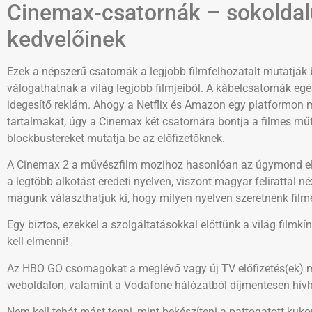
Cinemax-csatornák – sokoldalú
kedvelőinek
Ezek a népszerű csatornák a legjobb filmfelhozatalt mutatjá
válogathatnak a világ legjobb filmjeiből. A kábelcsatornák eg
idegesítő reklám. Ahogy a Netflix és Amazon egy platformon m
tartalmakat, úgy a Cinemax két csatornára bontja a filmes műf
blockbustereket mutatja be az előfizetőknek.
A Cinemax 2 a művészfilm mozihoz hasonlóan az úgymond elvo
a legtöbb alkotást eredeti nyelven, viszont magyar felirattal n
magunk választhatjuk ki, hogy milyen nyelven szeretnénk filme
Egy biztos, ezekkel a szolgáltatásokkal előttünk a világ filmk
kell elmenni!
Az HBO GO csomagokat a meglévő vagy új TV előfizetés(ek) me
weboldalon, valamint a Vodafone hálózatból díjmentesen hív
Nem kell tehát mást tenni, mint bekészíteni a pattogatott kuko