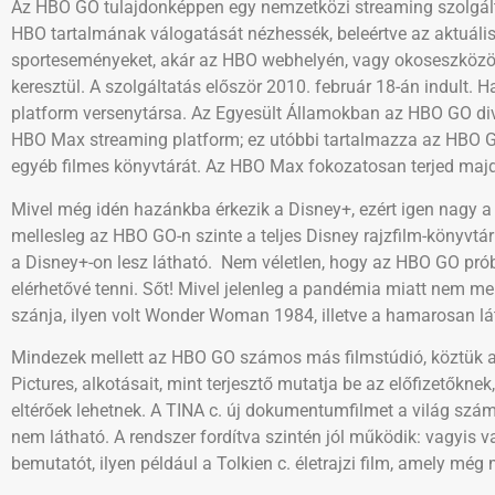
Az HBO GO tulajdonképpen egy nemzetközi streaming szolgálta
HBO tartalmának válogatását nézhessék, beleértve az aktuális 
sporteseményeket, akár az HBO webhelyén, vagy okoseszközök
keresztül. A szolgáltatás először 2010. február 18-án indult. 
platform versenytársa. Az Egyesült Államokban az HBO GO di
HBO Max streaming platform; ez utóbbi tartalmazza az HBO G
egyéb filmes könyvtárát. Az HBO Max fokozatosan terjed maj
Mivel még idén hazánkba érkezik a Disney+, ezért igen nagy 
mellesleg az HBO GO-n szinte a teljes Disney rajzfilm-könyvtá
a Disney+-on lesz látható. Nem véletlen, hogy az HBO GO prób
elérhetővé tenni. Sőt! Mivel jelenleg a pandémia miatt nem me
szánja, ilyen volt Wonder Woman 1984, illetve a hamarosan lát
Mindezek mellett az HBO GO számos más filmstúdió, köztük a 2
Pictures, alkotásait, mint terjesztő mutatja be az előfizetőkn
eltérőek lehetnek. A TINA c. új dokumentumfilmet a világ s
nem látható. A rendszer fordítva szintén jól működik: vagyis v
bemutatót, ilyen például a Tolkien c. életrajzi film, amely mé