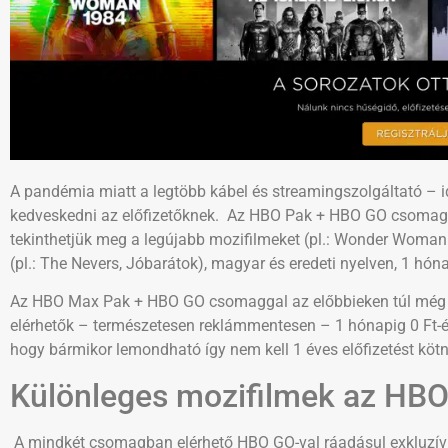
A pandémia miatt a legtöbb kábel és streamingszolgáltató – i
kedveskedni az előfizetőknek. Az HBO Pak + HBO GO csomag
tekinthetjük meg a legújabb mozifilmeket (pl.: Wonder Woman 
(pl.: The Nevers, Jóbarátok), magyar és eredeti nyelven, 1 hónap
Az HBO Max Pak + HBO GO csomaggal az előbbieken túl még a
elérhetők – természetesen reklámmentesen – 1 hónapig 0 Ft-ér
hogy bármikor lemondható így nem kell 1 éves előfizetést kötn
Különleges mozifilmek az HBO
A mindkét csomagban elérhető HBO GO-val ráadásul exkluzív 