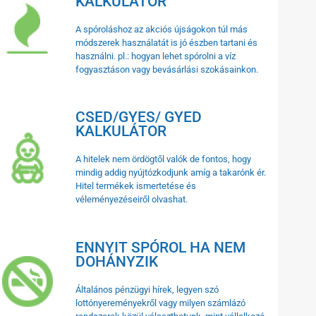
KALKULÁTOR
A spóroláshoz az akciós újságokon túl más
módszerek használatát is jó észben tartani és
használni. pl.: hogyan lehet spórolni a víz
fogyasztáson vagy bevásárlási szokásainkon.
CSED/GYES/ GYED
KALKULÁTOR
A hitelek nem ördögtől valók de fontos, hogy
mindig addig nyújtózkodjunk amíg a takarónk ér.
Hitel termékek ismertetése és
véleményezéseiről olvashat.
ENNYIT SPÓROL HA NEM
DOHÁNYZIK
Általános pénzügyi hírek, legyen szó
lottónyereményekről vagy milyen számlázó