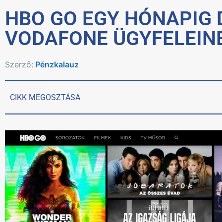
HBO GO EGY HÓNAPIG 
VODAFONE ÜGYFELEIN
Szerző:
Pénzkalauz
CIKK MEGOSZTÁSA