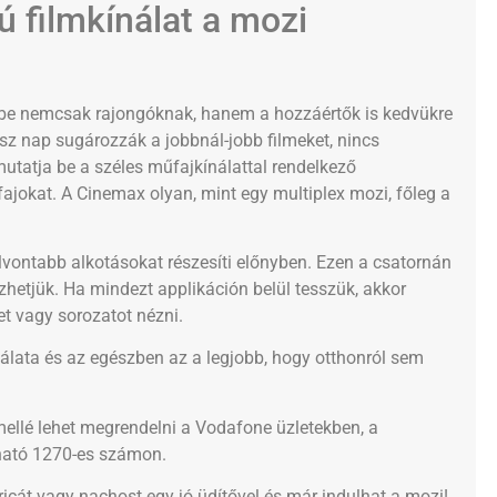
 filmkínálat a mozi
k be nemcsak rajongóknak, hanem a hozzáértők is kedvükre
ész nap sugározzák a jobbnál-jobb filmeket, nincs
utatja be a széles műfajkínálattal rendelkező
ajokat. A Cinemax olyan, mint egy multiplex mozi, főleg a
ntabb alkotásokat részesíti előnyben. Ezen a csatornán
ézhetjük. Ha mindezt applikáción belül tesszük, akkor
t vagy sorozatot nézni.
ínálata és az egészben az a legjobb, hogy otthonról sem
llé lehet megrendelni a Vodafone üzletekben, a
ható 1270-es számon.
ricát vagy nachost egy jó üdítővel és már indulhat a mozi!