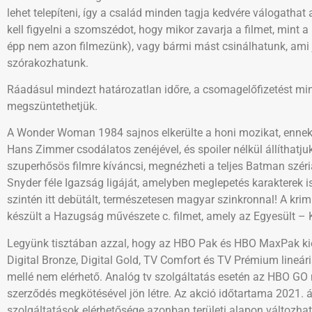
lehet telepíteni, így a család minden tagja kedvére válogathat
kell figyelni a szomszédot, hogy mikor zavarja a filmet, mint 
épp nem azon filmezünk), vagy bármi mást csinálhatunk, ami j
szórakozhatunk.
Ráadásul mindezt határozatlan időre, a csomagelőfizetést mi
megszüntethetjük.
A Wonder Woman 1984 sajnos elkerülte a honi mozikat, ennek e
Hans Zimmer csodálatos zenéjével, és spoiler nélkül állíthatj
szuperhősös filmre kíváncsi, megnézheti a teljes Batman szériá
Snyder féle Igazság ligáját, amelyben meglepetés karakterek 
szintén itt debütált, természetesen magyar szinkronnal! A krim
készült a Hazugság művészete c. filmet, amely az Egyesült – Ki
Legyünk tisztában azzal, hogy az HBO Pak és HBO MaxPak kiegé
Digital Bronze, Digital Gold, TV Comfort és TV Prémium lineár
mellé nem elérhető. Analóg tv szolgáltatás esetén az HBO G
szerződés megkötésével jön létre. Az akció időtartama 2021. á
szolgáltatások elérhetősége azonban területi alapon változhat