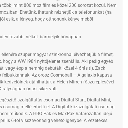
 a több, mint 800 mozifilm és közel 200 sorozat közül. Nem
a moziban. Ehetünk, ihatunk nézhetjük a telefonunkat (ha
ól esik, a lényeg, hogy otthonunk kényelméből
nden további nélkül, bármelyik hónapban
llenére szuper magyar szinkronnal élvezhetjük a filmet,
uk, hogy a WW1984 nyitójelenet zseniális. Aki pedig egyéb
t, vagy épp a nemrég debütált, közel 4 órás (!), Zack
is felbukkannak. Az orosz Cosmoball – A galaxis kapusa
ik kedvelőinek ajánlhatjuk a Helen Mirren főszereplésével
rályságban óriási siker volt.
szítő szolgáltatás csomag Digital Start, Digital Mini,
is csomag mellé érhető el. A Digital közszolgálati csomag
O nem működik. A HBO Pak és MaxPak határozatlan idejű
prilis 6-tól visszavonásig vehető igénybe. A vezetékes
.