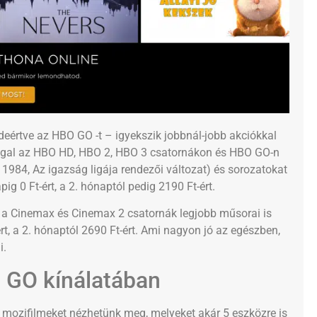
deértve az HBO GO -t – igyekszik jobbnál-jobb akciókkal
gal az HBO HD, HBO 2, HBO 3 csatornákon és HBO GO-n
1984, Az igazság ligája rendezői változat) és sorozatokat
ig 0 Ft-ért, a 2. hónaptól pedig 2190 Ft-ért.
 Cinemax és Cinemax 2 csatornák legjobb műsorai is
t, a 2. hónaptól 2690 Ft-ért. Ami nagyon jó az egészben,
i.
 GO kínálatában
mozifilmeket nézhetünk meg, melyeket akár 5 eszközre is