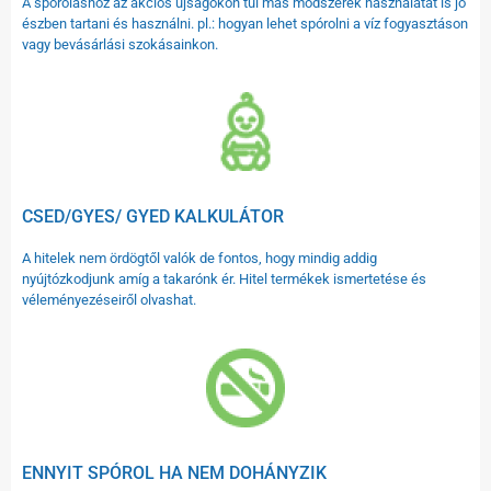
A spóroláshoz az akciós újságokon túl más módszerek használatát is jó
észben tartani és használni. pl.: hogyan lehet spórolni a víz fogyasztáson
vagy bevásárlási szokásainkon.
CSED/GYES/ GYED KALKULÁTOR
A hitelek nem ördögtől valók de fontos, hogy mindig addig
nyújtózkodjunk amíg a takarónk ér. Hitel termékek ismertetése és
véleményezéseiről olvashat.
ENNYIT SPÓROL HA NEM DOHÁNYZIK