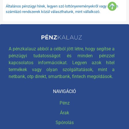
Általános pénzügyi hírek, legyen szó lottónyereményekről vagy milyen
számlázó rendszerek közül választhatunk, mint vállalkozó.
A pénzkalauz abból a célból jött létre, hogy segítse a
pénzügyi tudatosságot és minden pénzzel
kapcsolatos információkat. Legyen azok hitel
termékek vagy olyan szolgáltatások, mint a
netbank, otp direkt, smartbank, fintech megoldások.
NAVIGÁCIÓ
Pénz
Árak
Spórolás