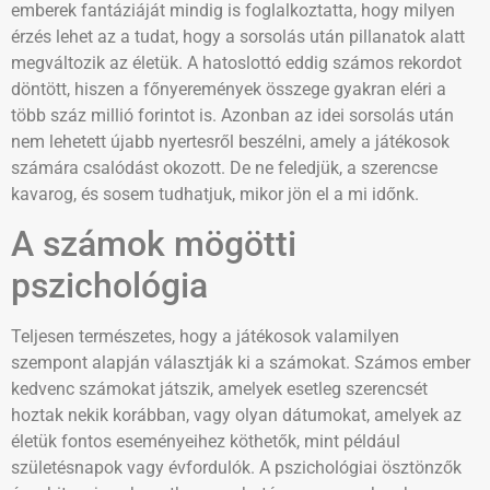
emberek fantáziáját mindig is foglalkoztatta, hogy milyen
érzés lehet az a tudat, hogy a sorsolás után pillanatok alatt
megváltozik az életük. A hatoslottó eddig számos rekordot
döntött, hiszen a főnyeremények összege gyakran eléri a
több száz millió forintot is. Azonban az idei sorsolás után
nem lehetett újabb nyertesről beszélni, amely a játékosok
számára csalódást okozott. De ne feledjük, a szerencse
kavarog, és sosem tudhatjuk, mikor jön el a mi időnk.
A számok mögötti
pszichológia
Teljesen természetes, hogy a játékosok valamilyen
szempont alapján választják ki a számokat. Számos ember
kedvenc számokat játszik, amelyek esetleg szerencsét
hoztak nekik korábban, vagy olyan dátumokat, amelyek az
életük fontos eseményeihez köthetők, mint például
születésnapok vagy évfordulók. A pszichológiai ösztönzők