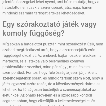
jelentős összegeket lehet nyerni, ami hűen mutatja, hogy a
hatoslottó nem csak a szerencsések játszmája, hanem
mindenki számára tartogat értékes lehetőségeket.
Egy szórakoztató játék vagy
komoly függőség?
Míg sokan a hatoslottót pusztán mint szórakozást űzik, nem
szabad megfeledkezni arról, hogy a szerencsejáték erős
függőséget okozhat. Az emberek hajlamosak elfeledkezni a
mértékről, és a játékba való belemerülés könnyen
problémákhoz vezethet, mind pénzügyi, mind érzelmi
szempontból. Fontos, hogy felelősségteljesen járjunk el a
szerencsejátékok során, és mindig tartsuk szem előtt, hogy a
játék egyszerű szórakozás, de a következmények drámaiak
lehetnek, ha túlságosan besűrítjük a szerencsejátékot az
életünkbe. Az önálló fegyelem és a szorosabb kontroll
segíthet abban, hogy elkerüljük a kellemetlenségeket, és