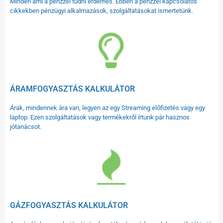
Minden ami a pénzzel tudni érdemes. Ebben a pénzzel kapcsolatos
cikkekben pénzügyi alkalmazások, szolgáltatásokat ismertetünk.
ÁRAMFOGYASZTÁS KALKULÁTOR
Árak, mindennek ára van, legyen az egy Streaming előfizetés vagy egy
laptop. Ezen szolgáltatások vagy termékekről írtunk pár hasznos
jótanácsot.
GÁZFOGYASZTÁS KALKULÁTOR