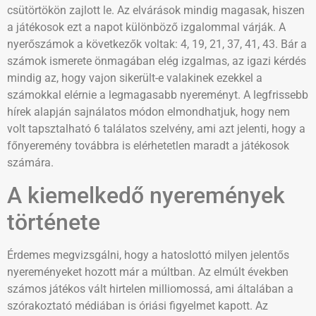
csütörtökön zajlott le. Az elvárások mindig magasak, hiszen
a játékosok ezt a napot különböző izgalommal várják. A
nyerőszámok a következők voltak: 4, 19, 21, 37, 41, 43. Bár a
számok ismerete önmagában elég izgalmas, az igazi kérdés
mindig az, hogy vajon sikerült-e valakinek ezekkel a
számokkal elérnie a legmagasabb nyereményt. A legfrissebb
hírek alapján sajnálatos módon elmondhatjuk, hogy nem
volt tapsztalható 6 találatos szelvény, ami azt jelenti, hogy a
főnyeremény továbbra is elérhetetlen maradt a játékosok
számára.
A kiemelkedő nyeremények
története
Érdemes megvizsgálni, hogy a hatoslottó milyen jelentős
nyereményeket hozott már a múltban. Az elmúlt években
számos játékos vált hirtelen milliomossá, ami általában a
szórakoztató médiában is óriási figyelmet kapott. Az