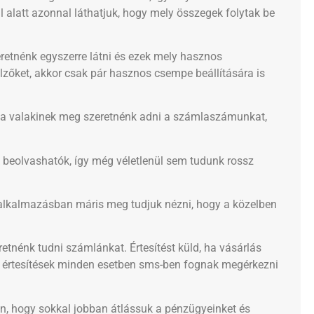
alatt azonnal láthatjuk, hogy mely összegek folytak be
retnénk egyszerre látni és ezek mely hasznos
elzőket, akkor csak pár hasznos csempe beállítására is
 ha valakinek meg szeretnénk adni a számlaszámunkat,
beolvashatók, így még véletlenül sem tudunk rossz
alkalmazásban máris meg tudjuk nézni, hogy a közelben
etnénk tudni számlánkat. Értesítést küld, ha vásárlás
. Az értesítések minden esetben sms-ben fognak megérkezni
n, hogy sokkal jobban átlássuk a pénzügyeinket és