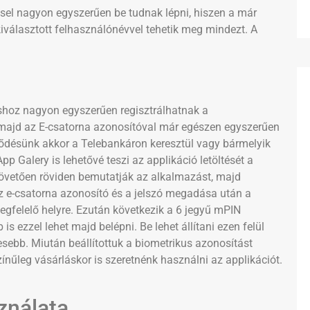
sel nagyon egyszerűen be tudnak lépni, hiszen a már
álasztott felhasználónévvel tehetik meg mindezt. A
hoz nagyon egyszerűen regisztrálhatnak a
ót majd az E-csatorna azonosítóval már egészen egyszerűen
erződésünk akkor a Telebankáron keresztül vagy bármelyik
p Galery is lehetővé teszi az applikáció letöltését a
követően röviden bemutatják az alkalmazást, majd
z e-csatorna azonosító és a jelszó megadása után a
megfelelő helyre. Ezután következik a 6 jegyű mPIN
 ezzel lehet majd belépni. Be lehet állítani ezen felül
sebb. Miután beállítottuk a biometrikus azonosítást
zínűleg vásárláskor is szeretnénk használni az applikációt.
ználata