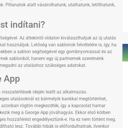
Pillanatok alatt vásárolhatunk, utalhatunk, letilthatunk,
t indítani?
ítségével. Az áttekintő oldalon kiválaszthatjuk az új utalás
at használjuk. Letőség van sablonok felvételére is, így, ha
biekben a sablon segítségével egy gombnyomással és az
rnek sablonból, hanem egy új partnernek szeretnénk
k megadni az utaláshoz szükséges adatokat.
e App
visszatérítések idején leállt az alkalmazás.
eges utalásoknál ez bármelyik bankkal megtörténhet,
t azonban rögtön megkezdték, így a kapcsolat hamar
 érkezik meg a George App jóváhagyás. Ekkor első körben
es hozzáférést engedélyeztünk-e. Ha ez nem történt meg,
tható lesz. További hibák is előfordulhatnak, ilyenkor