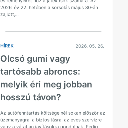
és reményeket hoz a játékosok számára. Az
2026. év 22. hetében a sorsolás május 30-án
zajlott,...
HÍREK
2026. 05. 26.
Olcsó gumi vagy
tartósabb abroncs:
melyik éri meg jobban
hosszú távon?
Az autófenntartás költségeinél sokan először az
üzemanyagra, a biztosításra, az éves szervizre
vagy a váratlan javításokra gondolnak. Pedig