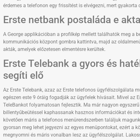
érdemes a telefonon egy frissítést is elvégezni, mert gyakorta 
Erste netbank postaláda e akta
A George applikációban a profilkép mellett találhatók meg a 
kommunikációs központ gombra kattintva, majd az oldalmenüben
akták, amelyek előzetesen elmentésre kerültek.
Erste Telebank a gyors és hat
segíti elő
Az Erste Telebank, azaz az Erste telefonos ügyfélszolgálata 
egészen este 9 óráig fogadják az ügyfelek hívásait. Mivel az 
TeleBankot folyamatosan fejlesztik. Ma már nagyon egyszerű 
billentyűbeütéssel kaphassanak hasznos információkat és inté
követően máris a telefonos menürendszerben találjuk magunk
gyorsan meg lehet jegyezni az egyes menüpontokat, ezért a k
megnyomni és máris vonalban lesz az ügyfélszolgálat. Lakossá