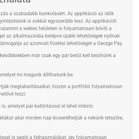
zás a szabadabb bankolásért. Az applikáció az idők
gyintézésünk is sokkal egyszerűbb lesz. Az applikációt
, valamint a webes felületen is folyamatosan bővíti a
ggel az alkalmazásba belépve újabb lehetőségek nyílnak
támogatja az azonnali fizetési lehetőséget a George Pay.
a későbbiekben már csak egy pár betűt kell beütnünk a
 amelyet mi magunk állíthatunk be.
artják megtakarításaikat, hiszen a portfólió folyamatosan
etővé teszi.
s, amelyet pár kattintással el lehet intézni.
apétákat akár minden nap kicserélhetjük a nekünk tetszőre,
sel is segíti a felhasználókat, így folyamatosan