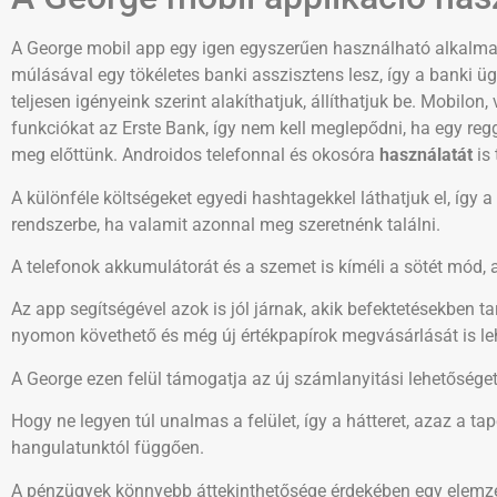
A George mobil app egy igen egyszerűen használható alkalma
múlásával egy tökéletes banki asszisztens lesz, így a banki ü
teljesen igényeink szerint alakíthatjuk, állíthatjuk be. Mobilon
funkciókat az Erste Bank, így nem kell meglepődni, ha egy re
meg előttünk. Androidos telefonnal és okosóra
használatát
is 
A különféle költségeket egyedi hashtagekkel láthatjuk el, így 
rendszerbe, ha valamit azonnal meg szeretnénk találni.
A telefonok akkumulátorát és a szemet is kíméli a sötét mód,
Az app segítségével azok is jól járnak, akik befektetésekben t
nyomon követhető és még új értékpapírok megvásárlását is leh
A George ezen felül támogatja az új számlanyitási lehetőséget i
Hogy ne legyen túl unalmas a felület, így a hátteret, azaz a t
hangulatunktól függően.
A pénzügyek könnyebb áttekinthetősége érdekében egy elemzés