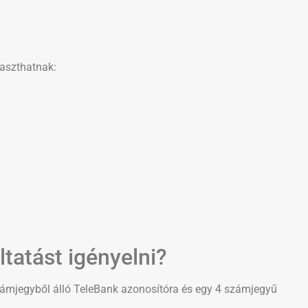
laszthatnak:
tatást igényelni?
zámjegyből álló TeleBank azonosítóra és egy 4 számjegyű