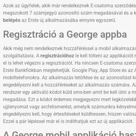
Azok az ügyfelek, akik már rendelkeznek E-csatorna szerződés
megszokott 7 számjegyű azonosító szám megadásával és a kiv
belépés
az Erste új alkalmazásába ennyire egyszerű.
Regisztráció a George appba
Akik még nem rendelkeznek hozzáféréssel a mobil alkalmazás
szolgáltatásra. A
regisztrációhoz
le kell tölteni az applikáci
el is lehet végezni a regisztrációt. Ha nincsen E-csatorna sz
Erste Bankfiókban megtehetjük. Google Play, App Store és az Ap
mobiltelefonokra. Az alkalmazás letöltése és az azonosítást 
engedélyezni kell a hozzáféréseket az alkalmazás számára. A
rendszer egy aktiváló kódot küld sms-ben amit be kell ütni a 
megadása. Ezt a kódot érdemes megjegyezni mert legközelebb is
ujjlenyomat vagy arcfelismerést, amelyik számunkra kényelme
engedélyezni kell, hogy értesítéseket küldhessen, hiszen valós
Ezzel a pár lépéssel már el is indíthatjuk ezt az új applikációt.
A George mobil applikáció has