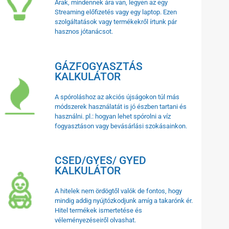
Árak, mindennek ára van, legyen az egy
Streaming előfizetés vagy egy laptop. Ezen
szolgáltatások vagy termékekről írtunk pár
hasznos jótanácsot.
GÁZFOGYASZTÁS
KALKULÁTOR
A spóroláshoz az akciós újságokon túl más
módszerek használatát is jó észben tartani és
használni. pl.: hogyan lehet spórolni a víz
fogyasztáson vagy bevásárlási szokásainkon.
CSED/GYES/ GYED
KALKULÁTOR
A hitelek nem ördögtől valók de fontos, hogy
mindig addig nyújtózkodjunk amíg a takarónk ér.
Hitel termékek ismertetése és
véleményezéseiről olvashat.