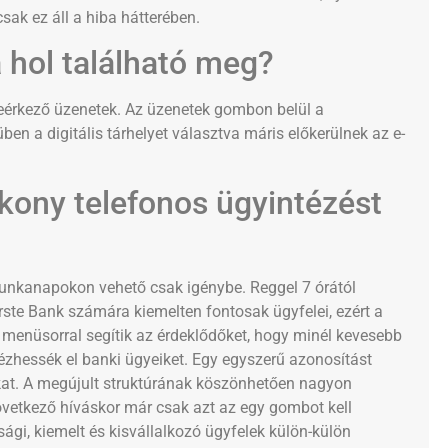
csak ez áll a hiba hátterében.
 hol található meg?
beérkező üzenetek. Az üzenetek gombon belül a
 a digitális tárhelyet választva máris előkerülnek az e-
ékony telefonos ügyintézést
munkanapokon vehető csak igénybe. Reggel 7 órától
Erste Bank számára kiemelten fontosak ügyfelei, ezért a
menüsorral segítik az érdeklődőket, hogy minél kevesebb
zhessék el banki ügyeiket. Egy egyszerű azonosítást
at. A megújult struktúrának köszönhetően nagyon
övetkező híváskor már csak azt az egy gombot kell
gi, kiemelt és kisvállalkozó ügyfelek külön-külön