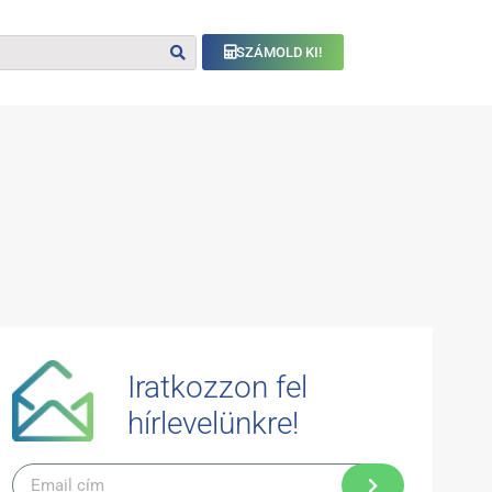
SZÁMOLD KI!
Iratkozzon fel
hírlevelünkre!