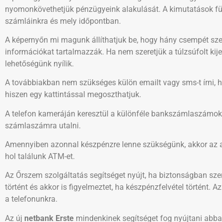
nyomonkövethetjük pénzügyeink alakulását. A kimutatások fül 
számláinkra és mely időpontban.
A képernyőn mi magunk állíthatjuk be, hogy hány csempét sze
információkat tartalmazzák. Ha nem szeretjük a túlzsúfolt kij
lehetőségünk nyílik.
A továbbiakban nem szükséges külön emailt vagy sms-t írni,
hiszen egy kattintással megoszthatjuk.
A telefon kameráján keresztül a különféle bankszámlaszámok 
számlaszámra utalni.
Amennyiben azonnal készpénzre lenne szükségünk, akkor az 
hol találunk ATM-et.
Az Őrszem szolgáltatás segítséget nyújt, ha biztonságban szer
történt és akkor is figyelmeztet, ha készpénzfelvétel történt
a telefonunkra.
Az új
netbank Erste
mindenkinek segítséget fog nyújtani abba