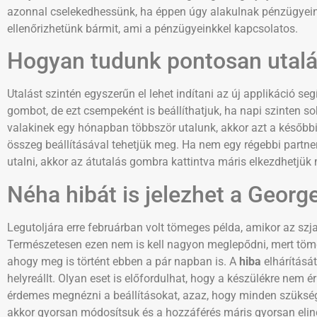
azonnal cselekedhessünk, ha éppen úgy alakulnak pénzügyeink. 
ellenőrizhetünk bármit, ami a pénzügyeinkkel kapcsolatos.
Hogyan tudunk pontosan utalás
Utalást szintén egyszerűn el lehet indítani az új applikáció seg
gombot, de ezt csempeként is beállíthatjuk, ha napi szinten sok
valakinek egy hónapban többször utalunk, akkor azt a későb
összeg beállításával tehetjük meg. Ha nem egy régebbi partne
utalni, akkor az átutalás gombra kattintva máris elkezdhetjü
Néha hibát is jelezhet a Georg
Legutoljára erre februárban volt tömeges példa, amikor az szja 
Természetesen ezen nem is kell nagyon meglepődni, mert töm
ahogy meg is történt ebben a pár napban is. A
hiba
elhárításá
helyreállt. Olyan eset is előfordulhat, hogy a készülékre nem
érdemes megnézni a beállításokat, azaz, hogy minden szükség
akkor gyorsan módosítsuk és a hozzáférés máris gyorsan elindí