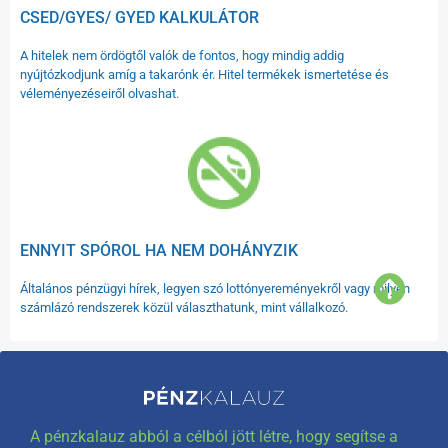
CSED/GYES/ GYED KALKULÁTOR
A hitelek nem ördögtől valók de fontos, hogy mindig addig
nyújtózkodjunk amíg a takarónk ér. Hitel termékek ismertetése és
véleményezéseiről olvashat.
ENNYIT SPÓROL HA NEM DOHÁNYZIK
Általános pénzügyi hírek, legyen szó lottónyereményekről vagy milyen
számlázó rendszerek közül választhatunk, mint vállalkozó.
A pénzkalauz abból a célból jött létre, hogy segítse a