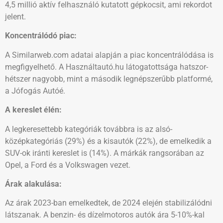
4,5 millió aktív felhasználó kutatott gépkocsit, ami rekordot
jelent.
Koncentrálódó piac:
A Similarweb.com adatai alapján a piac koncentrálódása is
megfigyelhető. A Használtautó.hu látogatottsága hatszor-
hétszer nagyobb, mint a második legnépszerűbb platformé,
a Jófogás Autóé.
A kereslet élén:
A legkeresettebb kategóriák továbbra is az alsó-
középkategóriás (29%) és a kisautók (22%), de emelkedik a
SUV-ok iránti kereslet is (14%). A márkák rangsorában az
Opel, a Ford és a Volkswagen vezet.
Árak alakulása:
Az árak 2023-ban emelkedtek, de 2024 elején stabilizálódni
látszanak. A benzin- és dízelmotoros autók ára 5-10%-kal