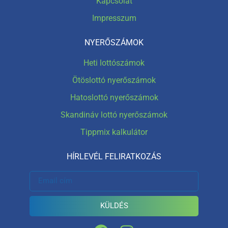
Kapcsolat
Impresszum
NYERŐSZÁMOK
Heti lottószámok
Ötöslottó nyerőszámok
Hatoslottó nyerőszámok
Skandináv lottó nyerőszámok
Tippmix kalkulátor
HÍRLEVÉL FELIRATKOZÁS
KÜLDÉS