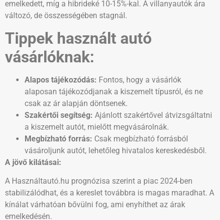
emelkedett, míg a hibrideké 10-15%-kal. A villanyautók ára
változó, de összességében stagnál.
Tippek használt autó
vásárlóknak:
Alapos tájékozódás:
Fontos, hogy a vásárlók
alaposan tájékozódjanak a kiszemelt típusról, és ne
csak az ár alapján döntsenek.
Szakértői segítség:
Ajánlott szakértővel átvizsgáltatni
a kiszemelt autót, mielőtt megvásárolnák.
Megbízható forrás:
Csak megbízható forrásból
vásároljunk autót, lehetőleg hivatalos kereskedésből.
A jövő kilátásai:
A Használtautó.hu prognózisa szerint a piac 2024-ben
stabilizálódhat, és a kereslet továbbra is magas maradhat. A
kínálat várhatóan bővülni fog, ami enyhíthet az árak
emelkedésén.