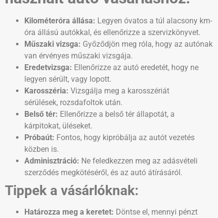
Kilométeróra állása:
Legyen óvatos a túl alacsony km-
óra állású autókkal, és ellenőrizze a szervizkönyvet.
Műszaki vizsga:
Győződjön meg róla, hogy az autónak
van érvényes műszaki vizsgája.
Eredetvizsga:
Ellenőrizze az autó eredetét, hogy ne
legyen sérült, vagy lopott.
Karosszéria:
Vizsgálja meg a karosszériát
sérülések, rozsdafoltok után.
Belső tér:
Ellenőrizze a belső tér állapotát, a
kárpitokat, üléseket.
Próbaút:
Fontos, hogy kipróbálja az autót vezetés
közben is.
Adminisztráció:
Ne feledkezzen meg az adásvételi
szerződés megkötéséről, és az autó átírásáról.
Tippek a vásárlóknak:
Határozza meg a keretet:
Döntse el, mennyi pénzt