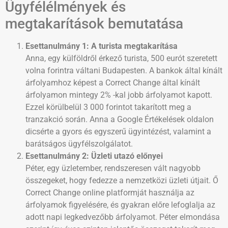
Ügyfélélmények és
megtakarítások bemutatása
Esettanulmány 1: A turista megtakarítása
Anna, egy külföldről érkező turista, 500 eurót szeretett
volna forintra váltani Budapesten. A bankok által kínált
árfolyamhoz képest a Correct Change által kínált
árfolyamon mintegy 2% -kal jobb árfolyamot kapott.
Ezzel körülbelül 3 000 forintot takarított meg a
tranzakció során. Anna a Google Értékelések oldalon
dicsérte a gyors és egyszerű ügyintézést, valamint a
barátságos ügyfélszolgálatot.
Esettanulmány 2: Üzleti utazó előnyei
Péter, egy üzletember, rendszeresen vált nagyobb
összegeket, hogy fedezze a nemzetközi üzleti útjait. Ő
Correct Change online platformját használja az
árfolyamok figyelésére, és gyakran előre lefoglalja az
adott napi legkedvezőbb árfolyamot. Péter elmondása