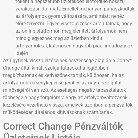
főként a népszerűbb üzletekben előforduló hosszú
várakozási idő miatt. Emellett néhányan panaszkodtak
az árfolyamok gyors változására, ami miatt nehéz
előre tervezni. Egyes visszajelzések arra utalnak, hogy
az online platformon megjelenített árfolyamok nem
mindig egyeznek meg az üzletben kínált
árfolyamokkal, különösen nagyobb piaci ingadozások
idején.
Az ügyfelek visszajelzéseinek összessége alapján a Correct
Change által kínált szolgáltatásokat a legtöbben
megbízhatónak és kedvezőnek tartják, különösen, ha az
árfolyamok versenyképességéről és az ügyfélszolgálat
minőségéről van szó. Az esetleges negatív tapasztalatok
többsége a nagy forgalomra vagy az árfolyamváltozások
kezelésére vezethető vissza, amelyek azonban a pénzváltók
működésében általános kihívásoknak számítanak.
Correct Change Pénzváltók
Üzleteinek Listája