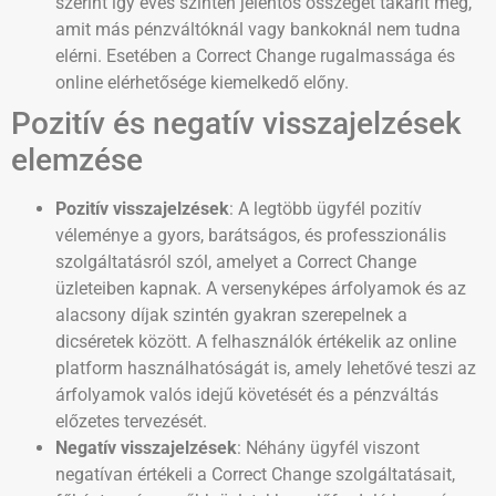
szerint így éves szinten jelentős összeget takarít meg,
amit más pénzváltóknál vagy bankoknál nem tudna
elérni. Esetében a Correct Change rugalmassága és
online elérhetősége kiemelkedő előny.
Pozitív és negatív visszajelzések
elemzése
Pozitív visszajelzések
: A legtöbb ügyfél pozitív
véleménye a gyors, barátságos, és professzionális
szolgáltatásról szól, amelyet a Correct Change
üzleteiben kapnak. A versenyképes árfolyamok és az
alacsony díjak szintén gyakran szerepelnek a
dicséretek között. A felhasználók értékelik az online
platform használhatóságát is, amely lehetővé teszi az
árfolyamok valós idejű követését és a pénzváltás
előzetes tervezését.
Negatív visszajelzések
: Néhány ügyfél viszont
negatívan értékeli a Correct Change szolgáltatásait,