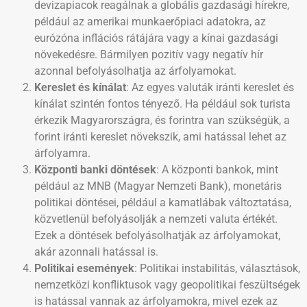
devizapiacok reagálnak a globális gazdasági hírekre,
például az amerikai munkaerőpiaci adatokra, az
eurózóna inflációs rátájára vagy a kínai gazdasági
növekedésre. Bármilyen pozitív vagy negatív hír
azonnal befolyásolhatja az árfolyamokat.
Kereslet és kínálat
: Az egyes valuták iránti kereslet és
kínálat szintén fontos tényező. Ha például sok turista
érkezik Magyarországra, és forintra van szükségük, a
forint iránti kereslet növekszik, ami hatással lehet az
árfolyamra.
Központi banki döntések
: A központi bankok, mint
például az MNB (Magyar Nemzeti Bank), monetáris
politikai döntései, például a kamatlábak változtatása,
közvetlenül befolyásolják a nemzeti valuta értékét.
Ezek a döntések befolyásolhatják az árfolyamokat,
akár azonnali hatással is.
Politikai események
: Politikai instabilitás, választások,
nemzetközi konfliktusok vagy geopolitikai feszültségek
is hatással vannak az árfolyamokra, mivel ezek az