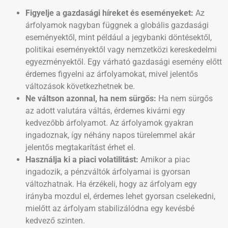
Figyelje a gazdasági híreket és eseményeket:
Az
árfolyamok nagyban függnek a globális gazdasági
eseményektől, mint például a jegybanki döntésektől,
politikai eseményektől vagy nemzetközi kereskedelmi
egyezményektől. Egy várható gazdasági esemény előtt
érdemes figyelni az árfolyamokat, mivel jelentős
változások következhetnek be.
Ne váltson azonnal, ha nem sürgős:
Ha nem sürgős
az adott valutára váltás, érdemes kivárni egy
kedvezőbb árfolyamot. Az árfolyamok gyakran
ingadoznak, így néhány napos türelemmel akár
jelentős megtakarítást érhet el.
Használja ki a piaci volatilitást:
Amikor a piac
ingadozik, a pénzváltók árfolyamai is gyorsan
változhatnak. Ha érzékeli, hogy az árfolyam egy
irányba mozdul el, érdemes lehet gyorsan cselekedni,
mielőtt az árfolyam stabilizálódna egy kevésbé
kedvező szinten.