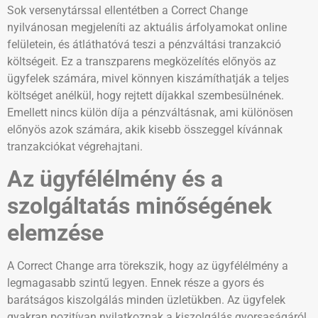
Sok versenytárssal ellentétben a Correct Change
nyilvánosan megjeleníti az aktuális árfolyamokat online
felületein, és átláthatóvá teszi a pénzváltási tranzakció
költségeit. Ez a transzparens megközelítés előnyös az
ügyfelek számára, mivel könnyen kiszámíthatják a teljes
költséget anélkül, hogy rejtett díjakkal szembesülnének.
Emellett nincs külön díja a pénzváltásnak, ami különösen
előnyös azok számára, akik kisebb összeggel kívánnak
tranzakciókat végrehajtani.
Az ügyfélélmény és a
szolgáltatás minőségének
elemzése
A Correct Change arra törekszik, hogy az ügyfélélmény a
legmagasabb szintű legyen. Ennek része a gyors és
barátságos kiszolgálás minden üzletükben. Az ügyfelek
gyakran pozitívan nyilatkoznak a kiszolgálás gyorsaságáról,