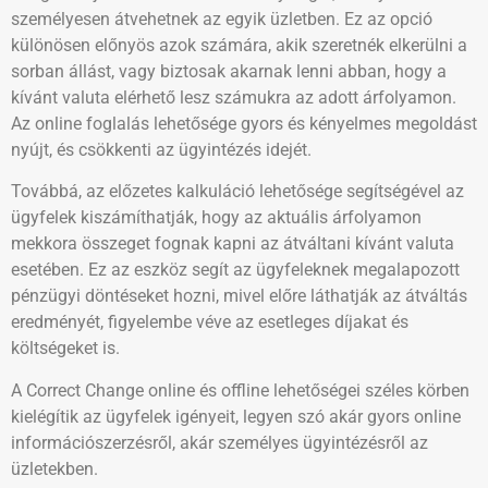
személyesen átvehetnek az egyik üzletben. Ez az opció
különösen előnyös azok számára, akik szeretnék elkerülni a
sorban állást, vagy biztosak akarnak lenni abban, hogy a
kívánt valuta elérhető lesz számukra az adott árfolyamon.
Az online foglalás lehetősége gyors és kényelmes megoldást
nyújt, és csökkenti az ügyintézés idejét.
Továbbá, az előzetes kalkuláció lehetősége segítségével az
ügyfelek kiszámíthatják, hogy az aktuális árfolyamon
mekkora összeget fognak kapni az átváltani kívánt valuta
esetében. Ez az eszköz segít az ügyfeleknek megalapozott
pénzügyi döntéseket hozni, mivel előre láthatják az átváltás
eredményét, figyelembe véve az esetleges díjakat és
költségeket is.
A Correct Change online és offline lehetőségei széles körben
kielégítik az ügyfelek igényeit, legyen szó akár gyors online
információszerzésről, akár személyes ügyintézésről az
üzletekben.