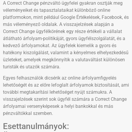
A Correct Change pénzváltó ügyfelei gyakran osztják meg
véleményeiket és tapasztalataikat különböző online
platformokon, mint például Google Értékelések, Facebook, és
más véleményező oldalak. A visszajelzések alapján a
Correct Change ügyfélkörének egy része értékeli a vállalat
átlátható árfolyam-politikáját, gyors ügyfélszolgálatát, és a
kedvező árfolyamokat. Az ügyfelek kiemelik a gyors és
hatékony kiszolgálást, valamint a kényelmes elhelyezkedésű
üzleteket, amelyek megkönnyítik a valutaváltást különösen
turisták és utazók számára.
Egyes felhasználók dicsérik az online árfolyamfigyelés
lehetőségét és az előre lefoglalt árfolyamok biztosítását, ami
további megtakarítási lehetőséget nyújt számukra. A
visszajelzések szerint sok ügyfél számára a Correct Change
árfolyamai versenyképesek a helyi bankokkal és más
pénzváltókkal szemben.
Esettanulmányok: