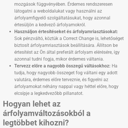
mozgások függvényében. Érdemes rendszeresen
látogatni a weboldalukat vagy használni az
árfolyamfigyelő szolgáltatásukat, hogy azonnal
értesüljön a kedvező árfolyamokról.
Használjon értesítéseket és árfolyamriasztásokat:
Sok pénzváltó, köztük a Correct Change is, lehetőséget
biztosít árfolyamriasztások beállítására. Állítson be
értesítést az Ön által preferált árfolyam elérésére, így
azonnal tudni fogja, mikor érdemes váltania.
Tervezz előre a nagyobb összegű váltásokhoz:
Ha
tudja, hogy nagyobb összeget fog váltani egy adott
valutára, érdemes előre terveznie, és figyelni az
árfolyamokat néhány nappal vagy héttel előre, hogy
elcsípje a legkedvezőbb pillanatot.
Hogyan lehet az
árfolyamváltozásokból a
legtöbbet kihozni?