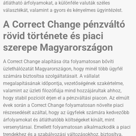
átlátható árfolyamokat, a különféle valuták széles
választékát, valamint a gyors és kényelmes ügyintézést.
A Correct Change pénzváltó
rövid története és piaci
szerepe Magyarországon
A Correct Change alapítása óta folyamatosan bővíti
üzlethálózatát Magyarországon, hogy minél több ügyfél
számára biztosítsa szolgáltatásait. A vállalat
megalapításának időpontja, vezetőségének szakértelme,
valamint az üzleti filozófiája mind hozzájárultak ahhoz,
hogy stabil pozíciót érjen el a pénzváltási piacon. Az elmúlt
évek során a Correct Change folyamatosan növelte piaci
részesedését azáltal, hogy az ügyfelek számára kedvezőbb
árfolyamokat és átláthatóbb költségeket kínált, mint
versenytársai. Emellett folyamatosan alkalmazkodik a piaci
trendekhez és a szabályozási változásokhoz, biztosítva,