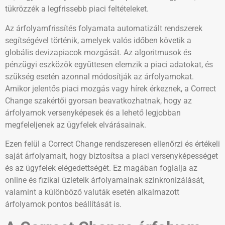
tükrözzék a legfrissebb piaci feltételeket.
Az árfolyamfrissítés folyamata automatizált rendszerek
segítségével történik, amelyek valós időben követik a
globális devizapiacok mozgását. Az algoritmusok és
pénzügyi eszközök együttesen elemzik a piaci adatokat, és
szükség esetén azonnal módosítják az árfolyamokat.
Amikor jelentős piaci mozgás vagy hírek érkeznek, a Correct
Change szakértői gyorsan beavatkozhatnak, hogy az
árfolyamok versenyképesek és a lehető legjobban
megfeleljenek az ügyfelek elvárásainak.
Ezen felül a Correct Change rendszeresen ellenőrzi és értékeli
saját árfolyamait, hogy biztosítsa a piaci versenyképességet
és az ügyfelek elégedettségét. Ez magában foglalja az
online és fizikai üzleteik árfolyamainak szinkronizálását,
valamint a különböző valuták esetén alkalmazott
árfolyamok pontos beállítását is.