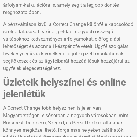
árfolyam-kalkulációra is, amely segít a legjobb döntés
meghozatalában.
A pénzváltáson kívül a Correct Change különféle kapcsolódó
szolgáltatásokat is kínál, például nagyobb összegű
váltásokhoz kedvezményes árfolyamokat, előfoglalási
lehetőséget és azonnali készpénzfelvételt. Ügyfélszolgálati
tevékenységük is kiemelkedő: a jól képzett munkatársak
segítőkészek és az ügyfélbarát hozzáállásuk hozzájárul az
ügyfelek elégedettségéhez.
Üzleteik helyszínei és online
jelenlétük
A Correct Change több helyszínen is jelen van
Magyarországon, elsősorban a nagyobb városokban, mint
Budapest, Debrecen, Szeged, és Pécs. Üzleteik általában
könnyen megközelíthető, forgalmas helyeken találhatók,