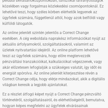
például bevásárlóközpontokban, turisztikai látványosságok
közelében vagy forgalmas közlekedési csomópontoknál. Ez
lehetővé teszi, hogy széles körben elérhetők legyenek az
ügyfelek számára, függetlenül attól, hogy azok belföldi vagy
külföldi látogatók.
Az online jelenlét szintén jelentős a Correct Change
esetében. A cég weboldala naprakész információkat nyújt az
aktuális árfolyamokról, szolgáltatásokról, valamint az
üzletek nyitvatartási idejéről. Az online platform lehetővé
teszi az ügyfelek számára, hogy előre megtervezzék
pénzváltási tranzakcióikat, kalkulációkat végezzenek, vagy
akár előzetesen lefoglalják a szükséges valutát, így időt és
energiát spórolva. Az online jelenlét kiterjesztése révén a
Correct Change célja, hogy elérje mindazokat, akik a digitális
világban keresik a legjobb ajánlatokat.
Ez a részlet átfogó képet nyújt a Correct Change pénzváltó
történetéről, szolgáltatásairól, és elérhetőségéről, bemutatva,
hogyan képes megfelelni az ügyfelek elvárásainak