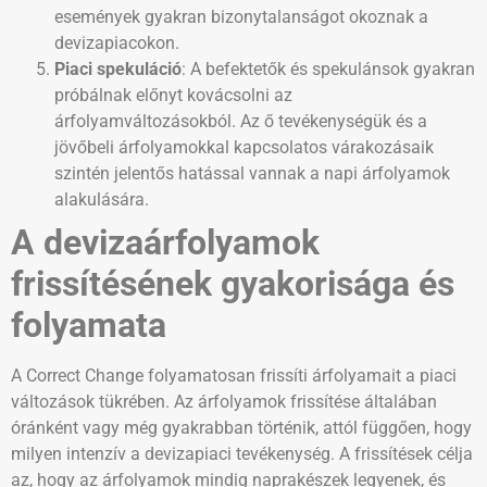
események gyakran bizonytalanságot okoznak a
devizapiacokon.
Piaci spekuláció
: A befektetők és spekulánsok gyakran
próbálnak előnyt kovácsolni az
árfolyamváltozásokból. Az ő tevékenységük és a
jövőbeli árfolyamokkal kapcsolatos várakozásaik
szintén jelentős hatással vannak a napi árfolyamok
alakulására.
A devizaárfolyamok
frissítésének gyakorisága és
folyamata
A Correct Change folyamatosan frissíti árfolyamait a piaci
változások tükrében. Az árfolyamok frissítése általában
óránként vagy még gyakrabban történik, attól függően, hogy
milyen intenzív a devizapiaci tevékenység. A frissítések célja
az, hogy az árfolyamok mindig naprakészek legyenek, és