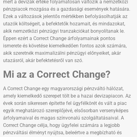
mert a devizák értéke folyamatosan változik a nemzetközi
pénzpiacok mozgása és a gazdasági események hatására.
Ezek a változások jelentős mértékben befolyásolhatják az
utazók költségeit, a befektetők hozamait, és mindazokat,
akik nemzetközi pénzügyi tranzakciókat bonyolítanak le.
Éppen ezért a Correct Change árfolyamainak pontos
ismerete és követése kiemelkedően fontos azok számára,
akik szeretnék maximalizálni pénzügyi előnyeiket, akár
utazásról, akár befektetésről van szó.
Mi az a Correct Change?
A Correct Change egy magyarországi pénzváltó hálózat,
amely kiemelkedő szerepet tölt be a hazai devizapiacon. Az
évek során sikeresen építette fel ügyfélkörét és vált a piac
egyik meghatározó szereplőjévé, elsősorban versenyképes
árfolyamaival és magas színvonalú szolgáltatásaival. A
Correct Change célja, hogy ügyfelei számára a legjobb
pénzváltási élményt nyújtsa, beleértve a megbízható és