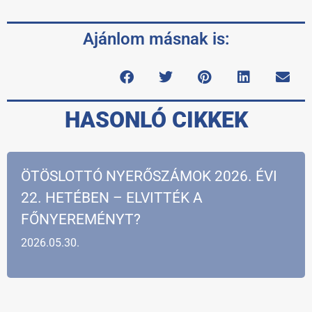
Ajánlom másnak is:
HASONLÓ CIKKEK
ÖTÖSLOTTÓ NYERŐSZÁMOK 2026. ÉVI
22. HETÉBEN – ELVITTÉK A
FŐNYEREMÉNYT?
2026.05.30.