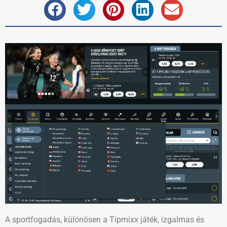
A sportfogadás, különösen a Tipmixx játék, izgalmas és