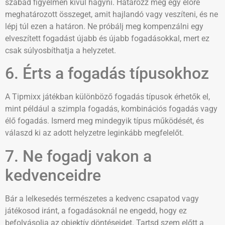
szabad figyelmen kívül hagyni. Határozz meg egy előre
meghatározott összeget, amit hajlandó vagy veszíteni, és ne
lépj túl ezen a határon. Ne próbálj meg kompenzálni egy
elveszített fogadást újabb és újabb fogadásokkal, mert ez
csak súlyosbíthatja a helyzetet.
6. Érts a fogadás típusokhoz
A Tipmixx játékban különböző fogadás típusok érhetők el,
mint például a szimpla fogadás, kombinációs fogadás vagy
élő fogadás. Ismerd meg mindegyik típus működését, és
válaszd ki az adott helyzetre leginkább megfelelőt.
7. Ne fogadj vakon a
kedvenceidre
Bár a lelkesedés természetes a kedvenc csapatod vagy
játékosod iránt, a fogadásoknál ne engedd, hogy ez
befolyásolja az objektív döntéseidet. Tartsd szem előtt a