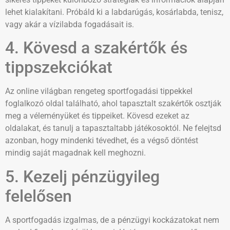
lehet kialakítani. Próbáld ki a labdarúgás, kosárlabda, tenisz,
vagy akár a vízilabda fogadásait is.
4. Kövesd a szakértők és
tippszekciókat
Az online világban rengeteg sportfogadási tippekkel
foglalkozó oldal található, ahol tapasztalt szakértők osztják
meg a véleményüket és tippeiket. Kövesd ezeket az
oldalakat, és tanulj a tapasztaltabb játékosoktól. Ne felejtsd
azonban, hogy mindenki tévedhet, és a végső döntést
mindig saját magadnak kell meghozni.
5. Kezelj pénzügyileg
felelősen
A sportfogadás izgalmas, de a pénzügyi kockázatokat nem