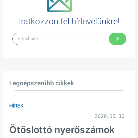
Iratkozzon fel hírlevelünkre!
Legnépszerűbb cikkek
HÍREK
2026. 05. 30.
Ötöslottó nyerőszámok