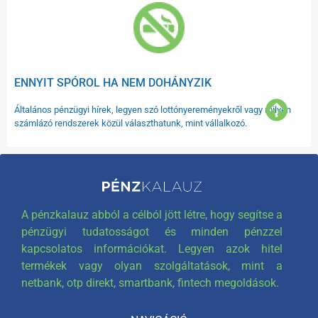
ENNYIT SPÓROL HA NEM DOHÁNYZIK
Általános pénzügyi hírek, legyen szó lottónyereményekről vagy milyen
számlázó rendszerek közül választhatunk, mint vállalkozó.
A pénzkalauz abból a célból jött létre, hogy segítse a
pénzügyi tudatosságot és minden pénzzel
kapcsolatos információkat. Legyen azok hitel
termékek vagy olyan szolgáltatások, mint a
netbank, otp direkt, smartbank, fintech megoldások.