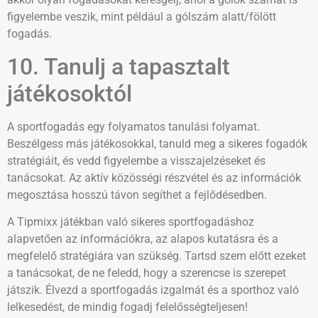
figyelembe veszik, mint például a gólszám alatt/fölött
fogadás.
10. Tanulj a tapasztalt
játékosoktól
A sportfogadás egy folyamatos tanulási folyamat.
Beszélgess más játékosokkal, tanuld meg a sikeres fogadók
stratégiáit, és vedd figyelembe a visszajelzéseket és
tanácsokat. Az aktív közösségi részvétel és az információk
megosztása hosszú távon segíthet a fejlődésedben.
A Tipmixx játékban való sikeres sportfogadáshoz
alapvetően az információkra, az alapos kutatásra és a
megfelelő stratégiára van szükség. Tartsd szem előtt ezeket
a tanácsokat, de ne feledd, hogy a szerencse is szerepet
játszik. Élvezd a sportfogadás izgalmát és a sporthoz való
lelkesedést, de mindig fogadj felelősségteljesen!