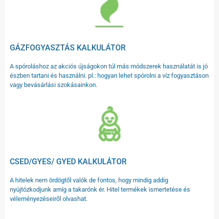
GÁZFOGYASZTÁS KALKULÁTOR
A spóroláshoz az akciós újságokon túl más módszerek használatát is jó
észben tartani és használni. pl.: hogyan lehet spórolni a víz fogyasztáson
vagy bevásárlási szokásainkon.
CSED/GYES/ GYED KALKULÁTOR
A hitelek nem ördögtől valók de fontos, hogy mindig addig
nyújtózkodjunk amíg a takarónk ér. Hitel termékek ismertetése és
véleményezéseiről olvashat.