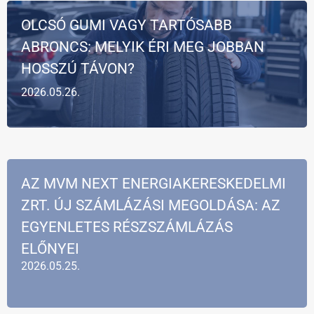
OLCSÓ GUMI VAGY TARTÓSABB
ABRONCS: MELYIK ÉRI MEG JOBBAN
HOSSZÚ TÁVON?
2026.05.26.
AZ MVM NEXT ENERGIAKERESKEDELMI
ZRT. ÚJ SZÁMLÁZÁSI MEGOLDÁSA: AZ
EGYENLETES RÉSZSZÁMLÁZÁS
ELŐNYEI
2026.05.25.