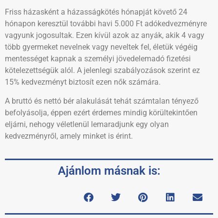
Friss házasként a házasságkötés hónapját követő 24
hónapon keresztül további havi 5.000 Ft adókedvezményre
vagyunk jogosultak. Ezen kívül azok az anyák, akik 4 vagy
több gyermeket nevelnek vagy neveltek fel, életük végéig
mentességet kapnak a személyi jövedelemadó fizetési
kötelezettségük alól. A jelenlegi szabályozások szerint ez
15% kedvezményt biztosít ezen nők számára.
A bruttó és nettó bér alakulását tehát számtalan tényező
befolyásolja, éppen ezért érdemes mindig körültekintően
eljárni, nehogy véletlenül lemaradjunk egy olyan
kedvezményről, amely minket is érint.
Ajánlom másnak is: