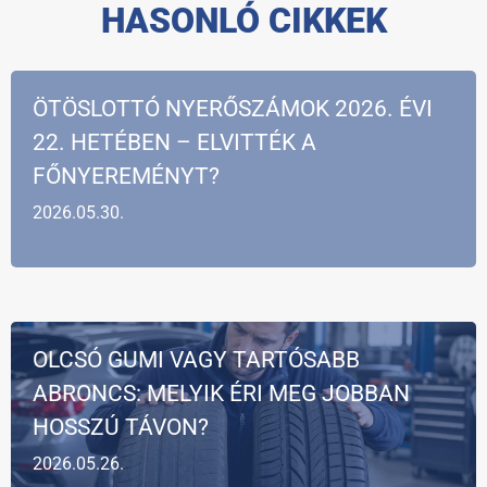
HASONLÓ CIKKEK
ÖTÖSLOTTÓ NYERŐSZÁMOK 2026. ÉVI
22. HETÉBEN – ELVITTÉK A
FŐNYEREMÉNYT?
2026.05.30.
OLCSÓ GUMI VAGY TARTÓSABB
ABRONCS: MELYIK ÉRI MEG JOBBAN
HOSSZÚ TÁVON?
2026.05.26.