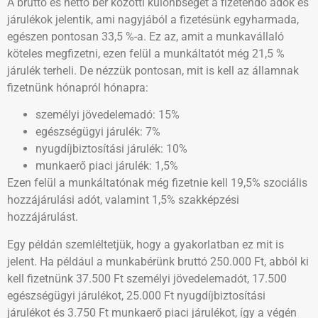
A bruttó és nettó bér közötti különbséget a fizetendő adók és
járulékok jelentik, ami nagyjából a fizetésünk egyharmada,
egészen pontosan 33,5 %-a. Ez az, amit a munkavállaló
köteles megfizetni, ezen felül a munkáltatót még 21,5 %
járulék terheli. De nézzük pontosan, mit is kell az államnak
fizetnünk hónapról hónapra:
személyi jövedelemadó: 15%
egészségügyi járulék: 7%
nyugdíjbiztosítási járulék: 10%
munkaerő piaci járulék: 1,5%
Ezen felül a munkáltatónak még fizetnie kell 19,5% szociális
hozzájárulási adót, valamint 1,5% szakképzési
hozzájárulást.
Egy példán szemléltetjük, hogy a gyakorlatban ez mit is
jelent. Ha például a munkabérünk bruttó 250.000 Ft, abból ki
kell fizetnünk 37.500 Ft személyi jövedelemadót, 17.500
egészségügyi járulékot, 25.000 Ft nyugdíjbiztosítási
járulékot és 3.750 Ft munkaerő piaci járulékot, így a végén