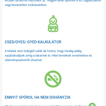
észben tartani és használni. pl.: hogyan lehet spórolni a víz fogyasztáson
vagy bevásárlási szokásainkon.
CSED/GYES/ GYED KALKULÁTOR
A hitelek nem ördögtől valók de fontos, hogy mindig addig
nyújtózkodjunk amíg a takarónk ér. Hitel termékek ismertetése és
véleményezéseiről olvashat.
ENNYIT SPÓROL HA NEM DOHÁNYZIK