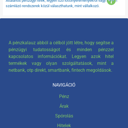
Általános pénzügyi hírek, legyen szó lottónyereményekről vagy milyen
számlázó rendszerek közül választhatunk, mint vállalkozó.
A pénzkalauz abból a célból jött létre, hogy segítse a
pénzügyi tudatosságot és minden pénzzel
kapcsolatos információkat. Legyen azok hitel
termékek vagy olyan szolgáltatások, mint a
netbank, otp direkt, smartbank, fintech megoldások.
NAVIGÁCIÓ
Pénz
Árak
Spórolás
Hitelek