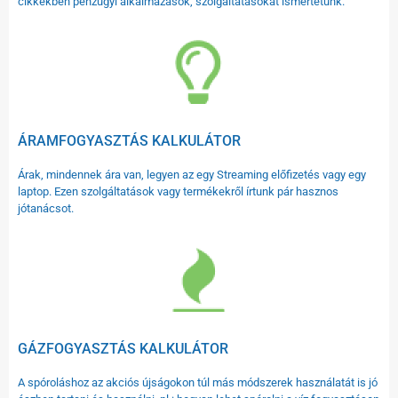
cikkekben pénzügyi alkalmazások, szolgáltatásokat ismertetünk.
ÁRAMFOGYASZTÁS KALKULÁTOR
Árak, mindennek ára van, legyen az egy Streaming előfizetés vagy egy
laptop. Ezen szolgáltatások vagy termékekről írtunk pár hasznos
jótanácsot.
GÁZFOGYASZTÁS KALKULÁTOR
A spóroláshoz az akciós újságokon túl más módszerek használatát is jó