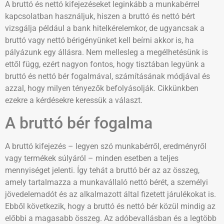
A bruttó és nettó kifejezéseket leginkább a munkabérrel
kapcsolatban használjuk, hiszen a bruttó és nettó bért
vizsgálja például a bank hitelkérelemkor, de ugyancsak a
bruttó vagy nettó bérigényünket kell beírni akkor is, ha
pályázunk egy állásra. Nem mellesleg a megélhetésünk is
ettől függ, ezért nagyon fontos, hogy tisztában legyünk a
bruttó és nettó bér fogalmával, számításának módjával és
azzal, hogy milyen tényezők befolyásolják. Cikkünkben
ezekre a kérdésekre keressük a választ.
A bruttó bér fogalma
A bruttó kifejezés – legyen szó munkabérről, eredményről
vagy termékek súlyáról – minden esetben a teljes
mennyiséget jelenti. Így tehát a bruttó bér az az összeg,
amely tartalmazza a munkavállaló nettó bérét, a személyi
jövedelemadót és az alkalmazott által fizetett járulékokat is.
Ebből következik, hogy a bruttó és nettó bér közül mindig az
előbbi a magasabb összeg. Az adóbevallásban és a legtöbb