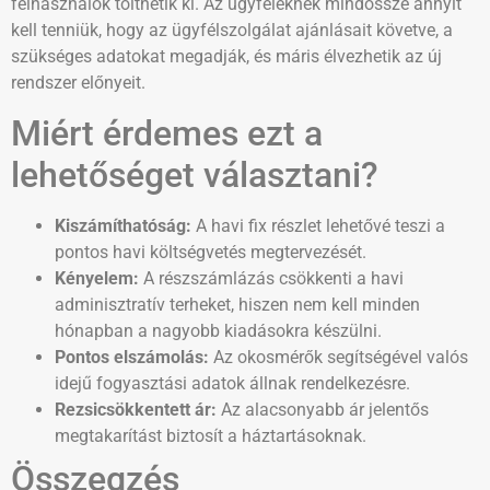
felhasználók tölthetik ki. Az ügyfeleknek mindössze annyit
kell tenniük, hogy az ügyfélszolgálat ajánlásait követve, a
szükséges adatokat megadják, és máris élvezhetik az új
rendszer előnyeit.
Miért érdemes ezt a
lehetőséget választani?
Kiszámíthatóság:
A havi fix részlet lehetővé teszi a
pontos havi költségvetés megtervezését.
Kényelem:
A részszámlázás csökkenti a havi
adminisztratív terheket, hiszen nem kell minden
hónapban a nagyobb kiadásokra készülni.
Pontos elszámolás:
Az okosmérők segítségével valós
idejű fogyasztási adatok állnak rendelkezésre.
Rezsicsökkentett ár:
Az alacsonyabb ár jelentős
megtakarítást biztosít a háztartásoknak.
Összegzés