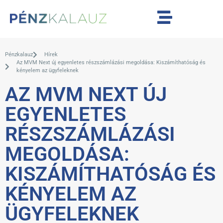
Pénzkalauz
Hírek
Az MVM Next új egyenletes részszámlázási megoldása: Kiszámíthatóság és
kényelem az ügyfeleknek
AZ MVM NEXT ÚJ
EGYENLETES
RÉSZSZÁMLÁZÁSI
MEGOLDÁSA:
KISZÁMÍTHATÓSÁG ÉS
KÉNYELEM AZ
ÜGYFELEKNEK