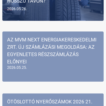
HOSSZÚ TÁVON?
2026.05.26.
AZ MVM NEXT ENERGIAKERESKEDELMI
ZRT. ÚJ SZÁMLÁZÁSI MEGOLDÁSA: AZ
EGYENLETES RÉSZSZÁMLÁZÁS
ELŐNYEI
2026.05.25.
ÖTÖSLOTTÓ NYERŐSZÁMOK 2026 21.