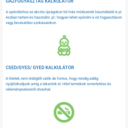
GÁZFOGYASZTÁS KALKULÁTOR
A spóroláshoz az akciós újságokon túl más módszerek használatát is jó
észben tartani és használni. pl.: hogyan lehet spórolni a víz fogyasztáson
vagy bevásárlási szokásainkon.
CSED/GYES/ GYED KALKULÁTOR
A hitelek nem ördögtől valók de fontos, hogy mindig addig
nyújtózkodjunk amíg a takarónk ér. Hitel termékek ismertetése és
véleményezéseiről olvashat.