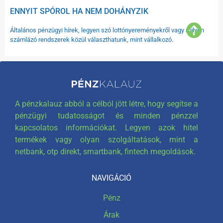
ENNYIT SPÓROL HA NEM DOHÁNYZIK
Általános pénzügyi hírek, legyen szó lottónyereményekről vagy milyen
számlázó rendszerek közül választhatunk, mint vállalkozó.
A pénzkalauz abból a célból jött létre, hogy segítse a
pénzügyi tudatosságot és minden pénzzel
kapcsolatos információkat. Legyen azok hitel
termékek vagy olyan szolgáltatások, mint a
netbank, otp direkt, smartbank, fintech megoldások.
NAVIGÁCIÓ
Pénz
Árak