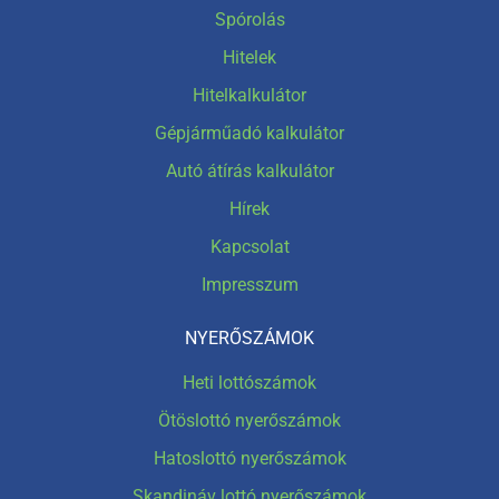
Spórolás
Hitelek
Hitelkalkulátor
Gépjárműadó kalkulátor
Autó átírás kalkulátor
Hírek
Kapcsolat
Impresszum
NYERŐSZÁMOK
Heti lottószámok
Ötöslottó nyerőszámok
Hatoslottó nyerőszámok
Skandináv lottó nyerőszámok