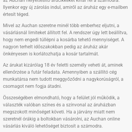
az Auchan helyettesítő árucikkeket kínál fel a számodra.
Ilyenkor egy új zárolás indul, amiről az áruház egy e-mailben
értesít téged.
Mivel az Auchan szeretne minél több emberhez eljutni, a
vásárlásnál limiteket állított fel. A rendszer úgy lett beállítva,
hogy nem engedi túllépni a kosárba tehető mennyiséget. A
nagyon terhelt időszakokban pedig az áruház akár
önkényesen is korlátozhatja a kosár tartalmát.
Az árukat kizárólag 18 év feletti személy veheti át, aminek
ellenőrzése a futár feladata. Amennyiben a szállító cég
munkatársa nem tudott meggyőződni a nagykorúságról, a
csomagot nem fogja átadni.
Összeségében elmondható, hogy a felület jól működik, a
választék valóban színes és a színvonal az áruházban
megszokott minőséget követi. Ha a járvány miatt nem
szeretnél órákig a boltokban vásárolni, az Auchan online
vásárlás kiváló lehetőséget biztosít a számodra.