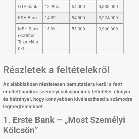
OTP Bank
13,99%
54,000
3,888,000
K&H Bank
14,5%
54,500
3,924,000
MBH Bank
15,3%
55,000
3,960,000
(korábbi
Takarékba
nk)
Részletek a feltételekről
Az alábbiakban részletesen bemutatásra kerül a fent
említett bankok személyi kölcsöneinek feltételei, előnyei
és hátrányai, hogy könnyebben kiválaszthasd a számodra
legmegfelelőbbet.
1.
Erste Bank – „Most Személyi
Kölcsön”