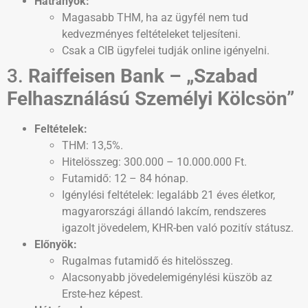
Hátrányok:
Magasabb THM, ha az ügyfél nem tud
kedvezményes feltételeket teljesíteni.
Csak a CIB ügyfelei tudják online igényelni.
3.
Raiffeisen Bank – „Szabad
Felhasználású Személyi Kölcsön”
Feltételek:
THM: 13,5%.
Hitelösszeg: 300.000 – 10.000.000 Ft.
Futamidő: 12 – 84 hónap.
Igénylési feltételek: legalább 21 éves életkor,
magyarországi állandó lakcím, rendszeres
igazolt jövedelem, KHR-ben való pozitív státusz.
Előnyök:
Rugalmas futamidő és hitelösszeg.
Alacsonyabb jövedelemigénylési küszöb az
Erste-hez képest.