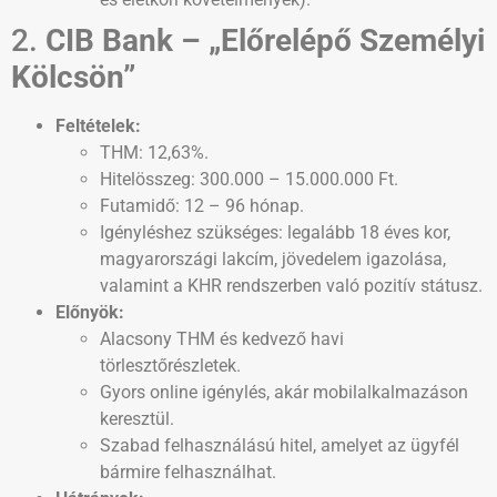
2.
CIB Bank – „Előrelépő Személyi
Kölcsön”
Feltételek:
THM: 12,63%.
Hitelösszeg: 300.000 – 15.000.000 Ft.
Futamidő: 12 – 96 hónap.
Igényléshez szükséges: legalább 18 éves kor,
magyarországi lakcím, jövedelem igazolása,
valamint a KHR rendszerben való pozitív státusz​.
Előnyök:
Alacsony THM és kedvező havi
törlesztőrészletek.
Gyors online igénylés, akár mobilalkalmazáson
keresztül.
Szabad felhasználású hitel, amelyet az ügyfél
bármire felhasználhat.