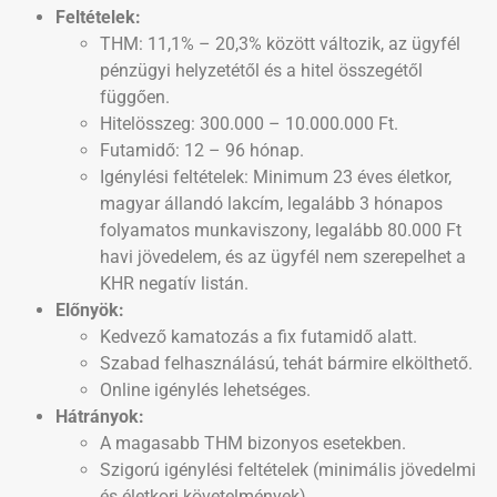
Feltételek:
THM: 11,1% – 20,3% között változik, az ügyfél
pénzügyi helyzetétől és a hitel összegétől
függően.
Hitelösszeg: 300.000 – 10.000.000 Ft.
Futamidő: 12 – 96 hónap.
Igénylési feltételek: Minimum 23 éves életkor,
magyar állandó lakcím, legalább 3 hónapos
folyamatos munkaviszony, legalább 80.000 Ft
havi jövedelem, és az ügyfél nem szerepelhet a
KHR negatív listán​.
Előnyök:
Kedvező kamatozás a fix futamidő alatt.
Szabad felhasználású, tehát bármire elkölthető.
Online igénylés lehetséges.
Hátrányok:
A magasabb THM bizonyos esetekben.
Szigorú igénylési feltételek (minimális jövedelmi
és életkori követelmények).