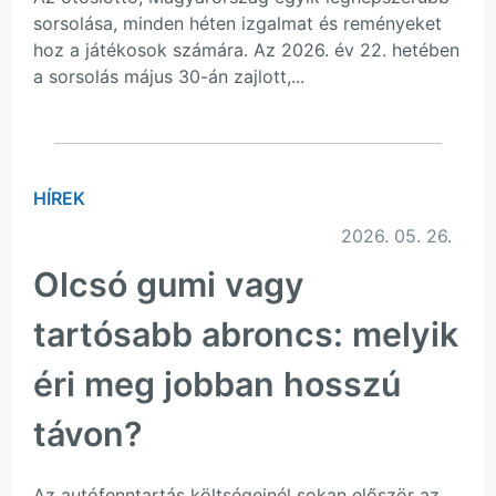
sorsolása, minden héten izgalmat és reményeket
hoz a játékosok számára. Az 2026. év 22. hetében
a sorsolás május 30-án zajlott,...
HÍREK
2026. 05. 26.
Olcsó gumi vagy
tartósabb abroncs: melyik
éri meg jobban hosszú
távon?
Az autófenntartás költségeinél sokan először az