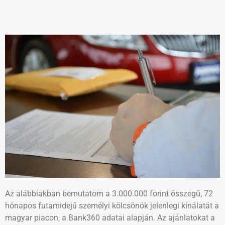
Az alábbiakban bemutatom a 3.000.000 forint összegű, 72
hónapos futamidejű személyi kölcsönök jelenlegi kínálatát a
magyar piacon, a Bank360 adatai alapján. Az ajánlatokat a