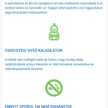
A spóroláshoz az akciós újságokon túl más módszerek használatát is jó
észben tartani és használni. pl.: hogyan lehet spórolni a víz fogyasztáson
vagy bevásárlási szokásainkon.
CSED/GYES/ GYED KALKULÁTOR
A hitelek nem ördögtől valók de fontos, hogy mindig addig
nyújtózkodjunk amíg a takarónk ér. Hitel termékek ismertetése és
véleményezéseiről olvashat.
ENNYIT SPÓROL HA NEM DOHÁNYZIK