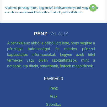
Általános pénzügyi hírek, legyen szó lottónyereményekről vagy milyen
számlázó rendszerek közül választhatunk, mint vállalkozó.
A pénzkalauz abból a célból jött létre, hogy segítse a
pénzügyi tudatosságot és minden pénzzel
kapcsolatos információkat. Legyen azok hitel
termékek vagy olyan szolgáltatások, mint a
netbank, otp direkt, smartbank, fintech megoldások.
NAVIGÁCIÓ
Pénz
Árak
Spórolás