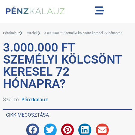
Pénzkalauz
Hitelek
3.000.000 Ft Személyi kölcsönt keresel 72 hónapra?
3.000.000 FT
SZEMÉLYI KÖLCSÖNT
KERESEL 72
HÓNAPRA?
Szerző:
Pénzkalauz
CIKK MEGOSZTÁSA