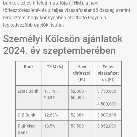
bankok teljes hiteldíj mutatója (THM), a havi
törlesztőrészletek és a teljes visszafizetendő összeg szerint
rendeztem, hogy könnyebben átlátható legyen a
legkedvezőbb opciók listája.
Személyi Kölcsön ajánlatok
2024. év szeptemberében
Bank
THM (%)
Havi
Teljes
törlesztő
visszafizet
(Ft)
és (Ft)
Erste Bank
11,1% –
52,000 –
3,750,000
20,3%
60,000
–
4,500,000
CIB Bank
12,63%
52,884
3,807,648
Raiffeisen
13,5%
53,500
3,852,000
Bank