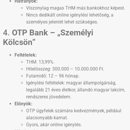
Hátrányok:
Viszonylag magas THM más bankokhoz képest.
Nincs dedikált online igénylési lehetőség, a
személyes jelenlét lehet szükséges.
4.
OTP Bank – „Személyi
Kölcsön”
Feltételek:
THM: 13,99%.
Hitelösszeg: 300.000 – 10.000.000 Ft.
Futamidő: 12 – 96 hónap.
Igénylési feltételek: magyar állampolgárság,
legalább 21 éves életkor, állandó magyar lakcím,
rendszeres jövedelem.
Előnyök:
OTP ügyfelek számára kedvezmények, például
alacsonyabb kamat.
Gyors, akár online igénylés.