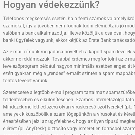
Hogyan védekezzünk?
Telefonos megkeresés esetén, ha a fenti számok valamelyikről 
számokat, így a jövőben nem fognak tudni elérni. Az is jó mód
valóban a bank alkalmazottja, illetve közöljük a csalóval, ho
banki ügyfelek vagyunk, akkor kérjük az Erste Bank tanácsadó
Az e-mail címünk megadása növelheti a kapott spam levelek s
akkor ne reklámozzuk. Továbbá érdemes megfontolni az e-mai
levelezőprogram például nagyon minimális esetben enged át ké
ezért gyakran még a „rendes” e-mailt szintén a spam mappába
fontos levelet várunk.
Szerencsére a legtöbb e-mail program tartalmaz spamszűrőket,
felderítésében és elkülönítésében. Számos internetszolgáltató 
Mindezek mellett célszerű olyan víruskereső szoftvereket (pl.:
amelyek kiküszöbölik a számítógépünkön a vírusokat és kéretle
értesítésében jelzi az ügyfeleknek, hogy az ilyen típusú megk
elérést (pl. AnyDesk) biztosító vagy ismeretlen forrásból szá