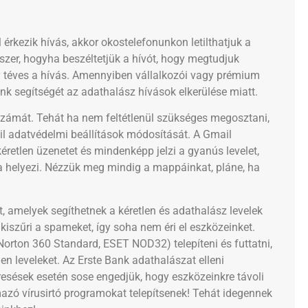
érkezik hívás, akkor okostelefonunkon letilthatjuk a
szer, hogyha beszéltetjük a hívót, hogy megtudjuk
gy téves a hívás. Amennyiben vállalkozói vagy prémium
nk segítségét az adathalász hívások elkerülése miatt.
zámát. Tehát ha nem feltétlenül szükséges megosztani,
l adatvédelmi beállítások módosítását. A Gmail
retlen üzenetet és mindenképp jelzi a gyanús levelet,
 helyezi. Nézzük meg mindig a mappáinkat, pláne, ha
 amelyek segíthetnek a kéretlen és adathalász levelek
kiszűri a spameket, így soha nem éri el eszközeinket.
 Norton 360 Standard, ESET NOD32) telepíteni és futtatni,
n leveleket. Az Erste Bank adathalászat elleni
eresések esetén sose engedjük, hogy eszközeinkre távoli
rmazó vírusirtó programokat telepítsenek! Tehát idegennek