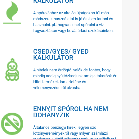
KALKULÁTOR
A spóroláshoz az akciós újságokon túl más
módszerek használatát is jó észben tartani és
használni. pl.: hogyan lehet spórolni a víz
fogyasztáson vagy bevásárlási szokásainkon.
CSED/GYES/ GYED
KALKULÁTOR
A hitelek nem ördögtől valók de fontos, hogy
mindig addig nyújtózkodjunk amíg a takarónk ér.
Hitel termékek ismertetése és
véleményezéseiről olvashat.
ENNYIT SPÓROL HA NEM
DOHÁNYZIK
Általános pénzügyi hírek, legyen szó
lottónyereményekről vagy milyen számlázó