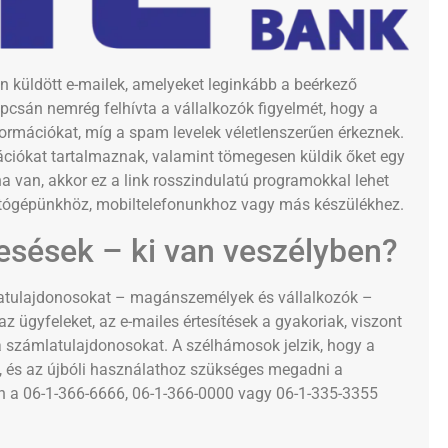
 küldött e-mailek, amelyeket leginkább a beérkező
csán nemrég felhívta a vállalkozók figyelmét, hogy a
formációkat, míg a spam levelek véletlenszerűen érkeznek.
mációkat tartalmaznak, valamint tömegesen küldik őket egy
 ha van, akkor ez a link rosszindulatú programokkal lehet
ítógépünkhöz, mobiltelefonunkhoz vagy más készülékhez.
esések – ki van veszélyben?
mlatulajdonosokat – magánszemélyek és vállalkozók –
 ügyfeleket, az e-mailes értesítések a gyakoriak, viszont
 a számlatulajdonosokat. A szélhámosok jelzik, hogy a
ját, és az újbóli használathoz szükséges megadni a
n a 06-1-366-6666, 06-1-366-0000 vagy 06-1-335-3355