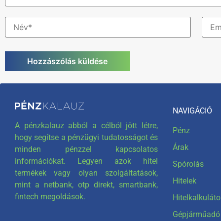
NAVIGÁCIÓ
A pénzkalauz abból a célból jött létre,
Pénz
hogy segítse a pénzügyi tudatosságot és
Árak
minden pénzzel kapcsolatos
információkat. Legyen azok hitel
Spórolás
termékek vagy olyan szolgáltatások,
Hitelek
mint a netbank, otp direkt, smartbank,
fintech megoldások.
Hitelkalkuláto
Gépjárműadó 