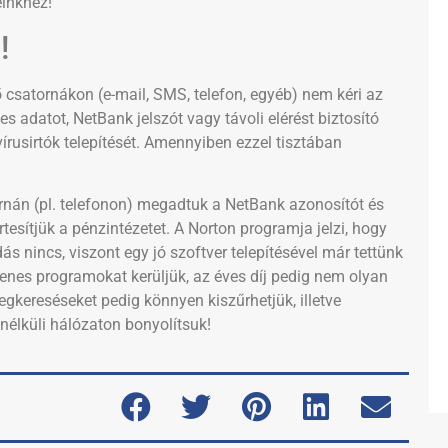
inkhez!
!
ő csatornákon (e-mail, SMS, telefon, egyéb) nem kéri az
 adatot, NetBank jelszót vagy távoli elérést biztosító
rusirtók telepítését. Amennyiben ezzel tisztában
nán (pl. telefonon) megadtuk a NetBank azonosítót és
tesítjük a pénzintézetet. A Norton programja jelzi, hogy
 nincs, viszont egy jó szoftver telepítésével már tettünk
enes programokat kerüljük, az éves díj pedig nem olyan
egkereséseket pedig könnyen kiszűrhetjük, illetve
nélküli hálózaton bonyolítsuk!