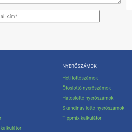
NYERŐSZÁMOK
Heti lottószámok
Ötöslottó nyerőszámok
Hatoslottó nyerőszámok
Skandináv lottó nyerőszámok
r
Tippmix kalkulátor
kalkulátor