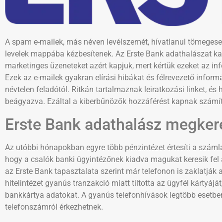
A spam e-mailek, más néven levélszemét, hívatlanul tömegesen
levelek mappába kézbesítenek. Az Erste Bank adathalászat kap
marketinges üzeneteket azért kapjuk, mert kértük ezeket az in
Ezek az e-mailek gyakran elírási hibákat és félrevezető infor
névtelen feladótól. Ritkán tartalmaznak leiratkozási linket, és
beágyazva. Ezáltal a kiberbűnözők hozzáférést kapnak szám
Erste Bank adathalász megker
Az utóbbi hónapokban egyre több pénzintézet értesíti a szá
hogy a csalók banki ügyintézőnek kiadva magukat keresik fel az
az Erste Bank tapasztalata szerint már telefonon is zaklatják
hitelintézet gyanús tranzakció miatt tiltotta az ügyfél kártyá
bankkártya adatokat. A gyanús telefonhívások legtöbb esetbe
telefonszámról érkezhetnek.