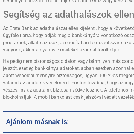
semmilyen hozzáférést ne adjunk adatainkhoz vagy készüléke
Segítség az adathalászok ellen
Az Erste Bank az adathalászat ellen kijelenti, hogy a következ
ügyfeleit arra, hogy adják meg a bankkártyára vonatkozó összes
programok, alkalmazások, azonosítatlan forrásból származó ví
vagyunk, akkor a gyanús e-maileket azonnal törölhetjük.
Ha pedig nem biztonságos oldalon vagy bármilyen más csator
jelszót, esetleg bankkártya adatokat, abban esetben azonnal ér
adott weboldal mennyire biztonságos, ugyan 100 %-os megoldás
valamit az adataink védelméért. Fontos továbbá, hogy az ingy
vészes, így az adataink biztosan védve lesznek. A telefonos m
blokkolhatjuk. A mobil bankolást csak jelszóval védett vezeték
Ajánlom másnak is: