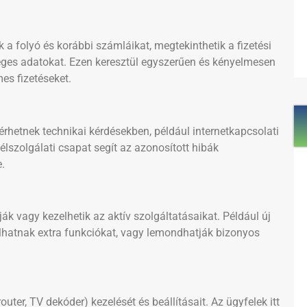
 a folyó és korábbi számláikat, megtekinthetik a fizetési
éges adatokat. Ezen keresztül egyszerűen és kényelmesen
es fizetéseket.
érhetnek technikai kérdésekben, például internetkapcsolati
lszolgálati csapat segít az azonosított hibák
.
ák vagy kezelhetik az aktív szolgáltatásaikat. Például új
álhatnak extra funkciókat, vagy lemondhatják bizonyos
uter, TV dekóder) kezelését és beállításait. Az ügyfelek itt