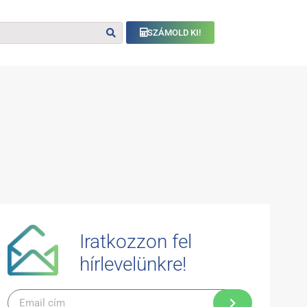
SZÁMOLD KI!
Iratkozzon fel
hírlevelünkre!