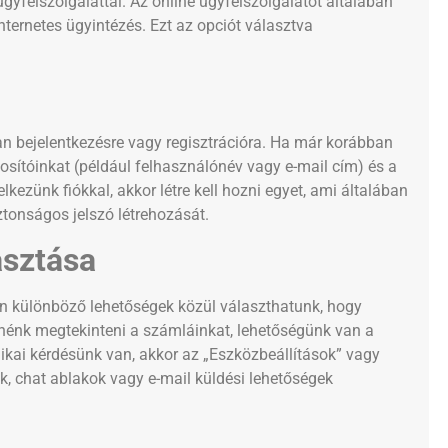
yfélszolgálattal. Az online ügyfélszolgálatot általában
nternetes ügyintézés. Ezt az opciót választva
n bejelentkezésre vagy regisztrációra. Ha már korábban
zonosítóinkat (például felhasználónév vagy e-mail cím) és a
ezünk fiókkal, akkor létre kell hozni egyet, ami általában
onságos jelszó létrehozását.
asztása
ban különböző lehetőségek közül választhatunk, hogy
etnénk megtekinteni a számláinkat, lehetőségünk van a
kai kérdésünk van, akkor az „Eszközbeállítások” vagy
k, chat ablakok vagy e-mail küldési lehetőségek