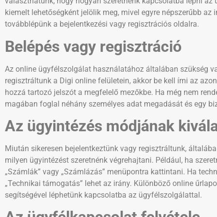
választhatunk, hogy hogyan szeretnénk kapcsolatba lépni az üg
kiemelt lehetőségként jelölik meg, mivel egyre népszerűbb az i
továbblépünk a bejelentkezési vagy regisztrációs oldalra.
Belépés vagy regisztráció
Az online ügyfélszolgálat használatához általában szükség va
regisztráltunk a Digi online felületein, akkor be kell írni az a
hozzá tartozó jelszót a megfelelő mezőkbe. Ha még nem rendelk
magában foglal néhány személyes adat megadását és egy bizt
Az ügyintézés módjának kivál
Miután sikeresen bejelentkeztünk vagy regisztráltunk, általá
milyen ügyintézést szeretnénk végrehajtani. Például, ha szer
„Számlák” vagy „Számlázás” menüpontra kattintani. Ha techni
„Technikai támogatás” lehet az irány. Különböző online űrlapo
segítségével léphetünk kapcsolatba az ügyfélszolgálattal.