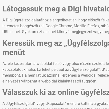
Látogassuk meg a Digi hivatal
A Digi ügyfélszolgálatához elengedhetetlen, hogy először fel
internetes böngészőt (pl. Google Chrome, Mozilla Firefox, stb
URL-címét. Gyakran ezt a címet könnyű megjegyezni vagy megt
Keressük meg az „Ügyfélszolgá
menüt
Az elérkezés után a weboldal felső vagy alsó részén szokott l
kapcsolatot kínálja. Ez lehet például az „Ügyfélszolgálat”, „
menüpont. Ha nem látjuk azonnal, érdemes a weboldal fejlécét,
elhelyezés változhat a weboldal kialakításától függően.
Válasszuk ki az online ügyféls
A „Ügyfélszolgálat” vagy „Kapcsolat” menüre kattintva gyakran