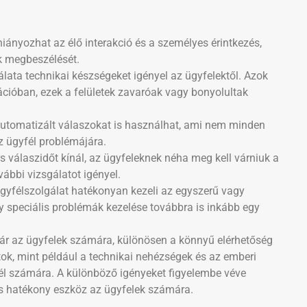
ányozhat az élő interakció és a személyes érintkezés,
k megbeszélését.
álata technikai készségeket igényel az ügyfelektől. Azok
cióban, ezek a felületek zavaróak vagy bonyolultak
 automatizált válaszokat is használhat, ami nem minden
z ügyfél problémájára.
rs válaszidőt kínál, az ügyfeleknek néha meg kell várniuk a
ábbi vizsgálatot igényel.
ügyfélszolgálat hatékonyan kezeli az egyszerű vagy
y speciális problémák kezelése továbbra is inkább egy
jár az ügyfelek számára, különösen a könnyű elérhetőség
ok, mint például a technikai nehézségek és az emberi
fél számára. A különböző igényeket figyelembe véve
és hatékony eszköz az ügyfelek számára.