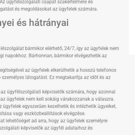
 Az ügyfélszolgálati csapat szakértelmére és
ogatást és megoldásokat az ügyfelek számára.
nyei és hátrányai
félszolgálat bármikor elérhető, 24/7, így az ügyfelek nem
végi napokhoz. Bárhonnan, bármikor elvégezhetik az
segítségével az ügyfelek elkerülhetik a hosszú telefonos
 személyes látogatást. Ez megtakarítja az időt és az
 az ügyfélszolgálati képviselők számára, hogy azonnal
y az ügyfelek nem kell sokáig várakozzanak a válaszra.
az ügyfelek egyszerűen kezelhetik és intézhetik ügyeiket,
ítása vagy eszközbeállítások elvégzése.
lat lehetőséget ad arra, hogy az ügyfelek személyre
zolgálati képviselők az ügyfél adataihoz és