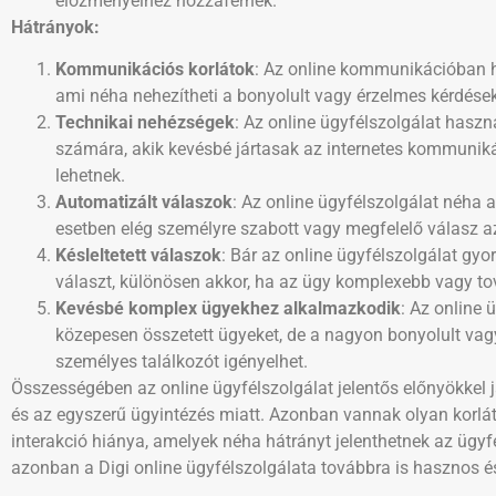
előzményeihez hozzáférnek.
Hátrányok:
Kommunikációs korlátok
: Az online kommunikációban hi
ami néha nehezítheti a bonyolult vagy érzelmes kérdése
Technikai nehézségek
: Az online ügyfélszolgálat haszn
számára, akik kevésbé jártasak az internetes kommuniká
lehetnek.
Automatizált válaszok
: Az online ügyfélszolgálat néha
esetben elég személyre szabott vagy megfelelő válasz a
Késleltetett válaszok
: Bár az online ügyfélszolgálat gyo
választ, különösen akkor, ha az ügy komplexebb vagy tov
Kevésbé komplex ügyekhez alkalmazkodik
: Az online 
közepesen összetett ügyeket, de a nagyon bonyolult vag
személyes találkozót igényelhet.
Összességében az online ügyfélszolgálat jelentős előnyökkel 
és az egyszerű ügyintézés miatt. Azonban vannak olyan korlát
interakció hiánya, amelyek néha hátrányt jelenthetnek az ügy
azonban a Digi online ügyfélszolgálata továbbra is hasznos 