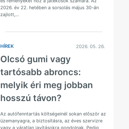
és reményeket hoz a játékosok számára. Az
2026. év 22. hetében a sorsolás május 30-án
zajlott,...
HÍREK
2026. 05. 26.
Olcsó gumi vagy
tartósabb abroncs:
melyik éri meg jobban
hosszú távon?
Az autófenntartás költségeinél sokan először az
üzemanyagra, a biztosításra, az éves szervizre
vagy a váratlan javításokra gondolnak. Pedig