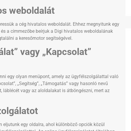
os weboldalát
keressük a cég hivatalos weboldalát. Ehhez megnyitunk egy
.) és a címmezőbe beírjuk a Digi hivatalos weboldalának
alálni a keresőmotor segítségével.
lat” vagy „Kapcsolat”
enni egy olyan menüpont, amely az ügyfélszolgálattal való
Kapcsolat”, „Segítség”, „Támogatás” vagy hasonló nevű
 láblécét vagy az aloldalakat is átböngészni, mert az
zolgálatot
 eljutunk egy oldalra, ahol különböző opciók közül