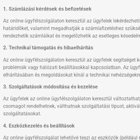
1. Számlázási kérdések és befizetések
Az online ügyfélszolgálaton keresztül az ügyfelek lekérdezhetik
határidőket, valamint megadhatják a számlafizetéshez szüks
rendezhetik számláikat és megelőzhetik az esetleges késedelm
2. Technikai támogatás és hibaelhárítás
Az online ügyfélszolgálaton keresztül az ügyfelek segítséget k
problémák vagy hálózati beállításokkal kapcsolatban. Az ügyfé
elhárításában és megoldásokat kínál a technikai nehézségekre
3. Szolgáltatások módosítása és kezelése
Az ügyfelek az online ügyfélszolgálaton keresztül változtathatj
csomagot rendelhetnek, válthatnak szolgáltatási típust, aktiv
szolgáltatásokat.
4. Eszközkezelés és beállítások
Az online ügyfélszolgálat lehetővé teszi az eszközök (például ro