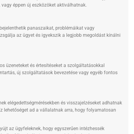
et, vagy éppen új eszközöket aktiválhatnak.
 bejelenthetik panaszaikat, problémáikat vagy
izsgálja az ügyet és igyekszik a legjobb megoldást kínálni
os üzeneteket és értesítéseket a szolgáltatásokkal
bantartás, új szolgáltatások bevezetése vagy egyéb fontos
etnek elégedettségmérésekben és visszajelzéseket adhatnak
Ez lehetőséget ad a vállalatnak arra, hogy folyamatosan
yújt az ügyfeleknek, hogy egyszerűen intézhessék