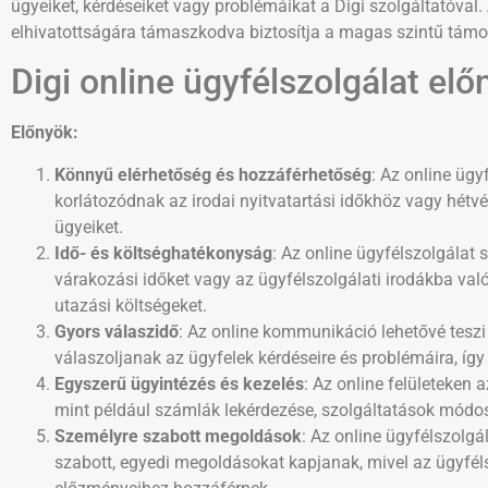
ügyeiket, kérdéseiket vagy problémáikat a Digi szolgáltatóval.
elhivatottságára támaszkodva biztosítja a magas szintű tám
Digi online ügyfélszolgálat elő
Előnyök:
Könnyű elérhetőség és hozzáférhetőség
: Az online ügy
korlátozódnak az irodai nyitvatartási időkhöz vagy hét
ügyeiket.
Idő- és költséghatékonyság
: Az online ügyfélszolgálat 
várakozási időket vagy az ügyfélszolgálati irodákba való
utazási költségeket.
Gyors válaszidő
: Az online kommunikáció lehetővé teszi
válaszoljanak az ügyfelek kérdéseire és problémáira, íg
Egyszerű ügyintézés és kezelés
: Az online felületeken 
mint például számlák lekérdezése, szolgáltatások módos
Személyre szabott megoldások
: Az online ügyfélszolgá
szabott, egyedi megoldásokat kapjanak, mivel az ügyféls