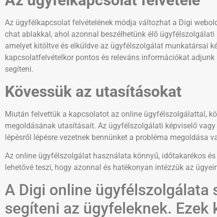
Az ügyfélkapcsolat felvétele
Az ügyfélkapcsolat felvételének módja változhat a Digi webol
chat ablakkal, ahol azonnal beszélhetünk élő ügyfélszolgálati 
amelyet kitöltve és elküldve az ügyfélszolgálat munkatársai k
kapcsolatfelvételkor pontos és releváns információkat adjunk
segíteni.
Kövessük az utasításokat
Miután felvettük a kapcsolatot az online ügyfélszolgálattal, 
megoldásának utasításait. Az ügyfélszolgálati képviselő vagy
lépésről lépésre vezetnek bennünket a probléma megoldása va
Az online ügyfélszolgálat használata könnyű, időtakarékos é
lehetővé teszi, hogy azonnal és hatékonyan intézzük az ügyein
A Digi online ügyfélszolgálata
segíteni az ügyfeleknek. Ezek 