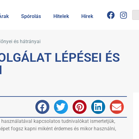
Árak
Spórolás
Hitelek
Hírek
előnyei és hátrányai
OLGÁLAT LÉPÉSEI ÉS
I
 használatával kapcsolatos tudnivalókat ismertetjük,
es képet fogsz kapni miként érdemes és mikor használni,