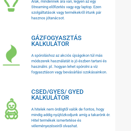
Árak, mindennek ára van, legyen az egy
Streaming előfizetés vagy egy laptop. Ezen
szolgáltatások vagy termékekről írtunk pár
hasznos jótanácsot.
GÁZFOGYASZTÁS
KALKULÁTOR
A spóroláshoz az akciós újságokon túl más
módszerek használatát is jó észben tartani és
használni. pl.: hogyan lehet spórolni a víz
fogyasztáson vagy bevásárlási szokásainkon.
CSED/GYES/ GYED
KALKULÁTOR
A hitelek nem ördögtől valók de fontos, hogy
mindig addig nyújtózkodjunk amíg a takarónk ér.
Hitel termékek ismertetése és
véleményezéseiről olvashat.