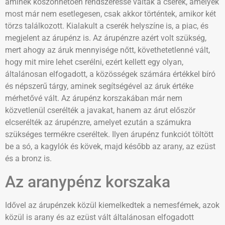
aminek köszönhetően rendszeressé váltak a cserék, amelyek
most már nem esetlegesen, csak akkor történtek, amikor két
törzs találkozott. Kialakult a cserék helyszíne is, a piac, és
megjelent az árupénz is. Az árupénzre azért volt szükség,
mert ahogy az áruk mennyisége nőtt, követhetetlenné vált,
hogy mit mire lehet cserélni, ezért kellett egy olyan,
általánosan elfogadott, a közösségek számára értékkel bíró
és népszerű tárgy, aminek segítségével az áruk értéke
mérhetővé vált. Az árupénz korszakában már nem
közvetlenül cserélték a javakat, hanem az árut először
elcserélték az árupénzre, amelyet ezután a számukra
szükséges termékre cseréltek. Ilyen árupénz funkciót töltött
be a só, a kagylók és kövek, majd később az arany, az ezüst
és a bronz is.
Az aranypénz korszaka
Idővel az árupénzek közül kiemelkedtek a nemesfémek, azok
közül is arany és az ezüst vált általánosan elfogadott