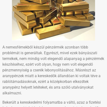
A nemesfémekből készül pénzérmék azonban több
problémát is generáltak. Egyrészt, mivel ezek bányászati
termékek, nem mindig volt elegendő alapanyag a pénzérmék
készítéséhez, ezért volt olyan, hogy nem volt elegendő
pénzmennyiség a cserék lebonyolításához. Másrészt az
aranypénzek miatt a kereskedők állandóan ki voltak téve a
rablótámadásoknak, ezért a középkorban elkezdtek
aranypénz helyett letéteket, és arra szóló utalványokat
alkalmazni.
Bekerült a kereskedelmi folyamatba a váltó, azaz a fizetési