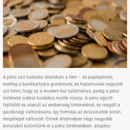
A pénz szó hallatán általában a fém – és papírpénzre,
esetleg a bankkártyára gondolunk, és hajlamosak vagyunk
azt hinni, hogy ez a modern kor találmánya, pedig a pénz
története sokkal korábbra nyúlik vissza. A pénz együtt
fejlődött és alakult az emberiség történetével, és reagált a
gazdasági változásaira, így formája az évszázadok során
rengeteget változott. Ennek értelmében négy nagyobb
korszakot különítünk el a pénz történetében: árupénz