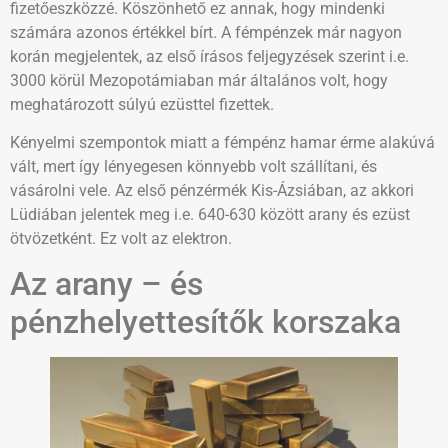
fizetőeszközzé. Köszönhető ez annak, hogy mindenki
számára azonos értékkel bírt. A fémpénzek már nagyon
korán megjelentek, az első írásos feljegyzések szerint i.e.
3000 körül Mezopotámiaban már általános volt, hogy
meghatározott súlyú ezüsttel fizettek.
Kényelmi szempontok miatt a fémpénz hamar érme alakúvá
vált, mert így lényegesen könnyebb volt szállítani, és
vásárolni vele. Az első pénzérmék Kis-Ázsiában, az akkori
Lüdiában jelentek meg i.e. 640-630 között arany és ezüst
ötvözetként. Ez volt az elektron.
Az arany – és
pénzhelyettesítők korszaka