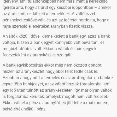
ígérvény, ami tulajdonképpen nem más, mint a kereskedő
ígérete arra, hogy az árut egy későbbi időpontban – amikor
az árut eladta – kifizeti a termelőnek. A váltó ezzel
pénzhelyettesítővé vált, és azt az ígéretet hordozta, hogy a
rajta szereplő ellenértéket aranyban fizetik vissza.
A váltók közül idővel kiemelkedett a bankjegy, azaz a bank
váltója, hiszen a bankjegyet könnyebb volt beváltani, és
megbízhatóbb is volt. Ekkor a váltók és bankjegyek
fedezeteként az aranykészlet szolgált.
A bankjegykibocsátás ekkor még nem okozott gondot,
hiszen az aranykészlet nagyjából felét fedte csak le.
Azonban ahogy nőtt a termelés és az áruforgalom, a bankok
egyre több bankjegyet, azaz váltót hoztak forgalomba, ami
egy idő után túlnőtt az aranykészleten, így már olyan váltók
is forgalomba kerültek, amelyek mögött nem volt fedezet.
Ekkor vált el a pénz az aranytól, és jött létre a mai modern,
belső érték nélküli pénz.