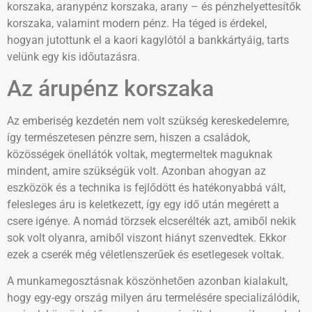
korszaka, aranypénz korszaka, arany – és pénzhelyettesítők
korszaka, valamint modern pénz. Ha téged is érdekel,
hogyan jutottunk el a kaori kagylótól a bankkártyáig, tarts
velünk egy kis időutazásra.
Az árupénz korszaka
Az emberiség kezdetén nem volt szükség kereskedelemre,
így természetesen pénzre sem, hiszen a családok,
közösségek önellátók voltak, megtermeltek maguknak
mindent, amire szükségük volt. Azonban ahogyan az
eszközök és a technika is fejlődött és hatékonyabbá vált,
felesleges áru is keletkezett, így egy idő után megérett a
csere igénye. A nomád törzsek elcserélték azt, amiből nekik
sok volt olyanra, amiből viszont hiányt szenvedtek. Ekkor
ezek a cserék még véletlenszerűek és esetlegesek voltak.
A munkamegosztásnak köszönhetően azonban kialakult,
hogy egy-egy ország milyen áru termelésére specializálódik,