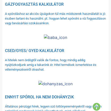
GÁZFOGYASZTÁS KALKULÁTOR
A spóroláshoz az akciós újságokon túl más módszerek használatát is jó
észben tartani és használni. pl.: hogyan lehet spórolni a víz fogyasztáson
vagy bevásárlási szokásainkon.
CSED/GYES/ GYED KALKULÁTOR
A hitelek nem ördögtől valók de fontos, hogy mindig addig
nyújtózkodjunk amíg a takarónk ér. Hitel termékek ismertetése és
véleményezéseiről olvashat.
ENNYIT SPÓROL HA NEM DOHÁNYZIK
Általános pénzügyi hírek, legyen szó lottónyereményekről vagy milyen