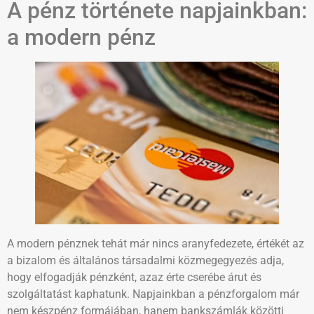
A pénz története napjainkban:
a modern pénz
A modern pénznek tehát már nincs aranyfedezete, értékét az
a bizalom és általános társadalmi közmegegyezés adja,
hogy elfogadják pénzként, azaz érte cserébe árut és
szolgáltatást kaphatunk. Napjainkban a pénzforgalom már
nem készpénz formájában, hanem bankszámlák közötti