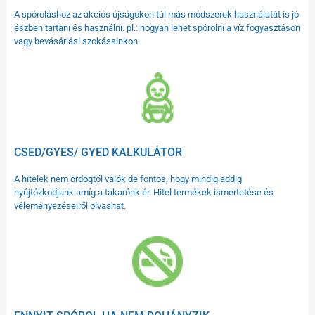
A spóroláshoz az akciós újságokon túl más módszerek használatát is jó
észben tartani és használni. pl.: hogyan lehet spórolni a víz fogyasztáson
vagy bevásárlási szokásainkon.
CSED/GYES/ GYED KALKULÁTOR
A hitelek nem ördögtől valók de fontos, hogy mindig addig
nyújtózkodjunk amíg a takarónk ér. Hitel termékek ismertetése és
véleményezéseiről olvashat.