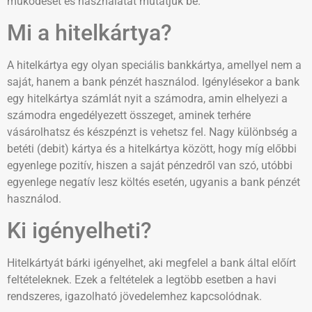
működését és használatát mutatjuk be.
Mi a hitelkártya?
A hitelkártya egy olyan speciális bankkártya, amellyel nem a
saját, hanem a bank pénzét használod. Igénylésekor a bank
egy hitelkártya számlát nyit a számodra, amin elhelyezi a
számodra engedélyezett összeget, aminek terhére
vásárolhatsz és készpénzt is vehetsz fel. Nagy különbség a
betéti (debit) kártya és a hitelkártya között, hogy míg előbbi
egyenlege pozitív, hiszen a saját pénzedről van szó, utóbbi
egyenlege negatív lesz költés esetén, ugyanis a bank pénzét
használod.
Ki igényelheti?
Hitelkártyát bárki igényelhet, aki megfelel a bank által előírt
feltételeknek. Ezek a feltételek a legtöbb esetben a havi
rendszeres, igazolható jövedelemhez kapcsolódnak.