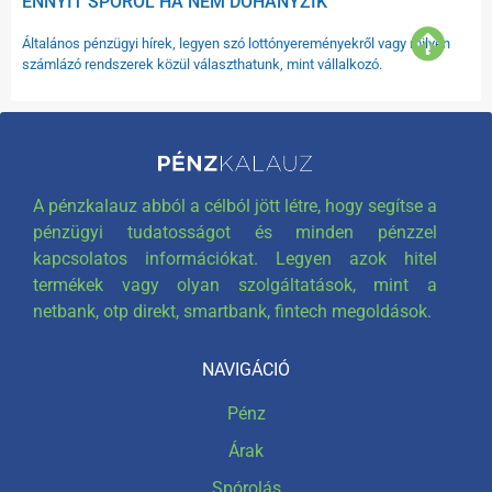
ENNYIT SPÓROL HA NEM DOHÁNYZIK
Általános pénzügyi hírek, legyen szó lottónyereményekről vagy milyen
számlázó rendszerek közül választhatunk, mint vállalkozó.
A pénzkalauz abból a célból jött létre, hogy segítse a
pénzügyi tudatosságot és minden pénzzel
kapcsolatos információkat. Legyen azok hitel
termékek vagy olyan szolgáltatások, mint a
netbank, otp direkt, smartbank, fintech megoldások.
NAVIGÁCIÓ
Pénz
Árak
Spórolás