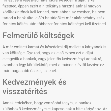
Ha ezt sem teljesíted határidőre, késedelmi díjat is kell
fizetned, éppen ezért a hitelkártya használatánál nagyon
körültekintőnek kell lenned, mert abban az esetben, ha nem
tartod a bank által előírt határidőket már akár néhány száz
forintos költés után többezer forintos költséget kell fizetned.
Felmerülő költségek
A már említett kamat és késedelmi díj mellett a kártyának is
van költsége. Gyakori, hogy az első évben ezt a díjat
elengedik a bankok, vagy jelentős kedvezményt adnak rá,
azonban légy körültekintő, mert a második évtől kezdve ez
már magasabb összeg is lehet.
Kedvezmények és
visszatérítés
Annak érdekében, hogy vonzóbbá tegyék, a bankok
különböző kedvezményeket kapcsolnak a hitelkártyához. Az