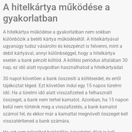
A hitelkártya működése a
gyakorlatban
A hitelkártya működése a gyakorlatban nem sokban
különbözik a betéti kártya működésétől. A hitelkártyával
ugyanúgy tudsz vásárolni és készpénzt is felvenni, mint a
debit kártyával, annyi különbséggel, hogy a hitelkártya
esetén a bank pénzét költöd. A költési periódus általában 30
nap, ez idő alatt nyugodtan használhatod a hitelkártyádat.
30 napot követően a bank összesíti a költéseidet, és erről
tájékoztat téged. Ezt követően indul egy 15 napos türelmi
idő. Ha a türelmi idő alatt visszafizeted a felhasznált
összeget, a bank nem terhel kamatot. Azonban, ha 15 napon
belül nem történik meg a visszafizetés, a bank kamatot
számol fel, és ekkor már a kamattal megnövelt összeget kell
visszatérítened a bank számára.